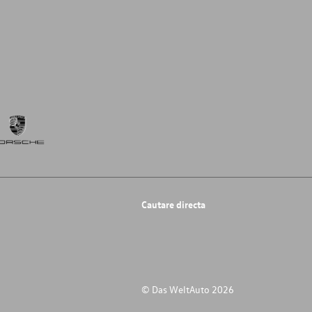
Cautare directa
© Das WeltAuto 2026