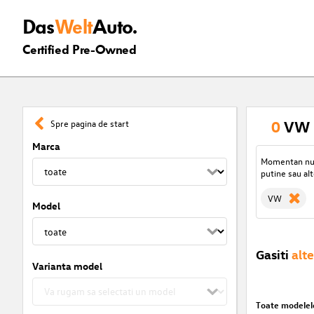
Das
Welt
Auto.
Certified Pre-Owned
0
VW r
Spre pagina de start
Marca
Momentan nu s
putine sau alt
VW
Model
Gasiti
alte
Varianta model
Toate modelel