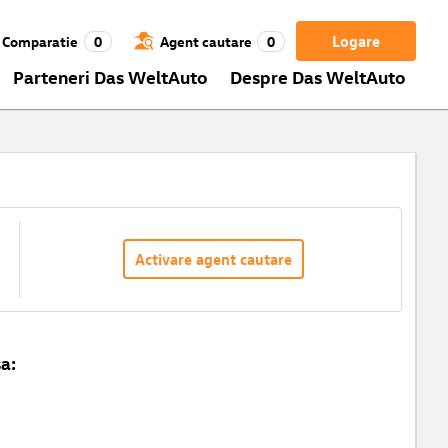
Logare
Comparatie
0
Agent cautare
0
Parteneri Das WeltAuto
Despre Das WeltAuto
Activare agent cautare
a: