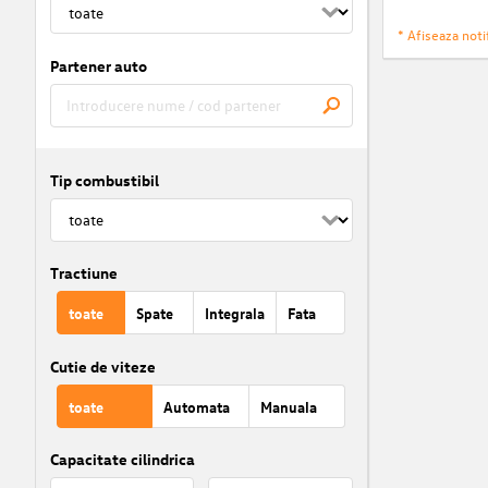
* Afiseaza notif
Partener auto
Tip combustibil
Tractiune
toate
Spate
Integrala
Fata
Cutie de viteze
toate
Automata
Manuala
Capacitate cilindrica