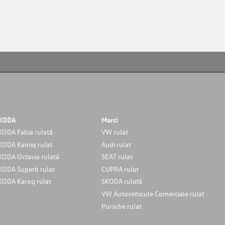
KODA
Marci
KODA Fabia rulată
VW rulat
KODA Kamiq rulat
Audi rulat
KODA Octavia rulată
SEAT rulat
KODA Superb rulat
CUPRA rulat
KODA Karoq rulat
SKODA rulată
VW Autovehicule Comerciale rulat
Porsche rulat