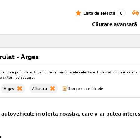
Lista de selectii
0
Căutare avansată
ulat - Arges
unt disponibile autovehicule in combinatiile selectate. Incercati din nou cu mai
e criterii de cautare:
Arges
Albastru
Sterge toate filtrele
autovehicule in oferta noastra, care v-ar putea interes
e