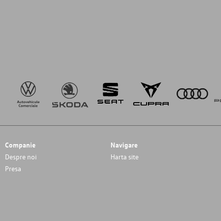
Companie
Navigare
Despre noi
Harta site
Presa