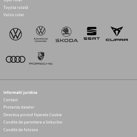
Toyota rulată
Volvo rulat
Informatii juridice
Contact
Protectia datelor
Directiva privind fișierele Cookie
Conditii de permitere a linkurilor
Conditii de folosire