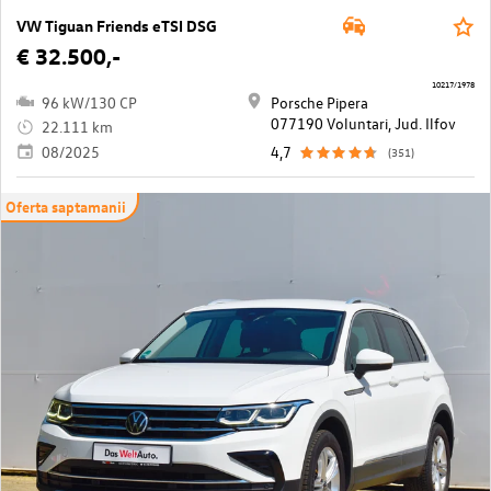
VW Tiguan Friends eTSI DSG
€ 32.500,-
10217/1978
96 kW/130 CP
Porsche Pipera
077190 Voluntari, Jud. Ilfov
22.111 km
08/2025
4,7
(351)
Oferta saptamanii