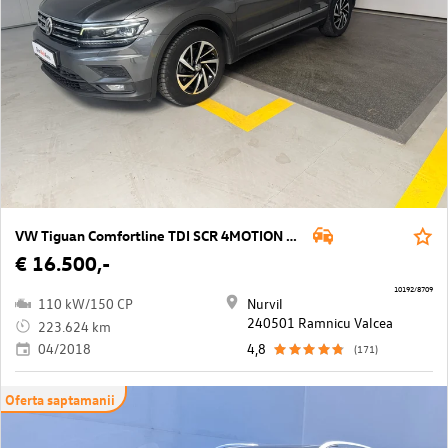
VW Tiguan Comfortline TDI SCR 4MOTION DSG
€ 16.500,-
10192/8709
110 kW/150 CP
Nurvil
240501 Ramnicu Valcea
223.624 km
04/2018
4,8
(171)
Oferta saptamanii