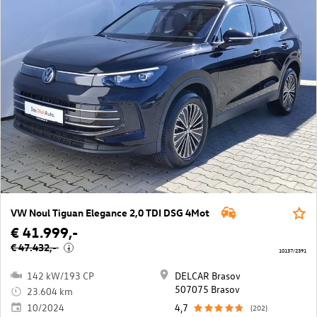
VW Noul Tiguan Elegance 2,0 TDI DSG 4Mot
€ 41.999,-
€ 47.432,-
i
10137/2391
142 kW/193 CP
DELCAR Brasov
507075 Brasov
23.604 km
10/2024
4,7
(202)