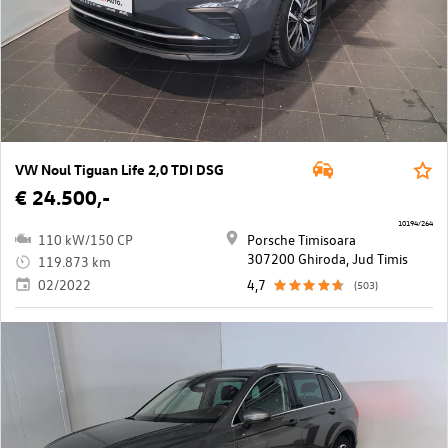
VW Noul Tiguan Life 2,0 TDI DSG
€ 24.500,-
10194/264
110 kW/150 CP
Porsche Timisoara
307200 Ghiroda, Jud Timis
119.873 km
02/2022
4,7
(503)