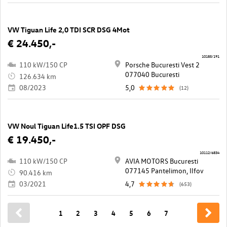
VW Tiguan Life 2,0 TDI SCR DSG 4Mot
€ 24.450,-
10185/191
110 kW/150 CP
Porsche Bucuresti Vest 2
077040 Bucuresti
126.634 km
08/2023
5,0
(12)
VW Noul Tiguan Life1.5 TSI OPF DSG
€ 19.450,-
10112/6834
110 kW/150 CP
AVIA MOTORS Bucuresti
077145 Pantelimon, Ilfov
90.416 km
03/2021
4,7
(653)
1
2
3
4
5
6
7