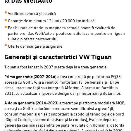
la Das WeltAuto
Verificare tehnică și estetică
Garanție de minimum 12 luni / 20.000 km inclusă
Posibilitate de trade-in mașina ta actuală poate fi evaluată de
partenerul Das WeltAuto si poate constitui avans pentru un Tiguan
rulat din oferta partenerului.
Oferte de finanțare și asigurare
Generații și caracteristici VW Tiguan
Tiguan a fost lansat în 2007 și este deja la a treia generație.
Prima generație (2007-2016)
a fost construită pe platforma PQ35,
aceeași cu Golf 5/6 și a venit cu motorizări TSI pe benzină și TDI pe
diesel, tracțiune față sau integrală 4Motion. A primit un facelift in
2011. cu actualizări majore de design dar și motorizări și dotări noi.
A doua generație (2016-2023)
a trecut pe platforma modulară MQB,
aceeași cu Golf 7, aducând o reducere semnificativă a greutății,
consum mai bun și un salt important la capitolul tehnologie de bord
(Digital Cockpit, sisteme de asistență la condus), Este de departe,
generația cea mai răspândită pe piața re rulate din România, datorită
volumelor mari de vâzări din acea perioadă. A primit facelift în 2020.