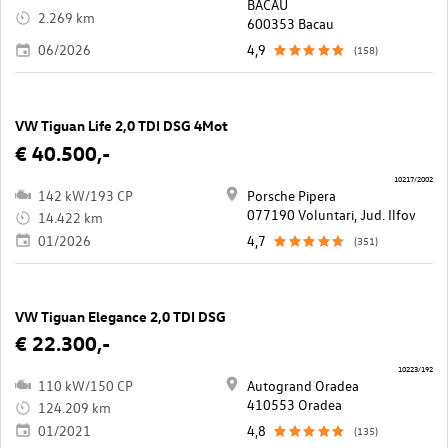
BACAU
2.269 km
600353 Bacau
06/2026
4,9
(158)
VW Tiguan Life 2,0 TDI DSG 4Mot
€ 40.500,-
10217/2002
142 kW/193 CP
Porsche Pipera
077190 Voluntari, Jud. Ilfov
14.422 km
01/2026
4,7
(351)
VW Tiguan Elegance 2,0 TDI DSG
€ 22.300,-
10223/192
110 kW/150 CP
Autogrand Oradea
410553 Oradea
124.209 km
01/2021
4,8
(135)