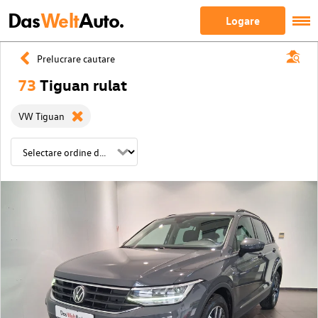
Das
Welt
Auto.
Logare
Prelucrare cautare
73
Tiguan rulat
VW Tiguan