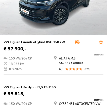
VW Tiguan Friends eHybrid DSG 150 kW
€ 37.900,-
10230/1052
150 kW/204 CP
ALIAT A.M.S.
547367 Corunca
13.063 km
07/2025
4,8
(283)
VW Tiguan Life Hybrid 1,5 TSI DSG
€ 39.815,-
10139/3334
150 kW/204 CP
CYBERNET AUTOCENTER VW