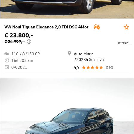
VW Noul Tiguan Elegance 2,0 TDI DSG 4Mot
€ 23.800,-
€ 24.999,-
i
10177/1671
110 kW/150 CP
Auto Mitric
720284 Suceava
166.203 km
09/2021
4,9
(210)