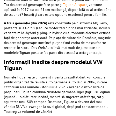
Tot din această generație face parte și
Tiguan Allspace
, versiune
apărută în 2017, cu cca 21 cm mai lungă, disponibilă cu al treilea rând
de scaune (7 locuri) și care este o opțiune excelentă pentru familie.
A treia generație (din 2024)
este construită pe platforma MQB evo,
prezentă și la Golf 8 și aduce motorizări hibride mai eficiente, inclusiv
variante mild-hybrid și plug-in hybrid cu autonomie electrică extinsă
față de generația anterioară. Pe piața de rulate din România, mașinile
din această generație sunt încă puține fiind vorba de mașini foarte
recente. În stocul Das WeltAuto însă, mai mult de jumatate din
modelele Tiguan postate fac parte din această a treia generație.
Informații inedite despre modelul VW
Tiguan
Numele Tiguan este un cuvânt inventat, rezultat dintr-un concurs
public organizat de revista auto germana Auto Bild în 2006, în care
cititorii au ales numele viitorului SUV Volkswagen dintr-o listă de
propuneri. Tiguan combină cuvintele germane Tiger (tigru) și Leguan
(iguană) - o alăturare inedită, menită să sugereze atât forța, cât și
agilitatea unui SUV compac. De atunci, Tiguan a devenit del mai
vândut DUV Volkswagen la nivel global, depășind constant modelul
Touareg va volumul de vânzări.