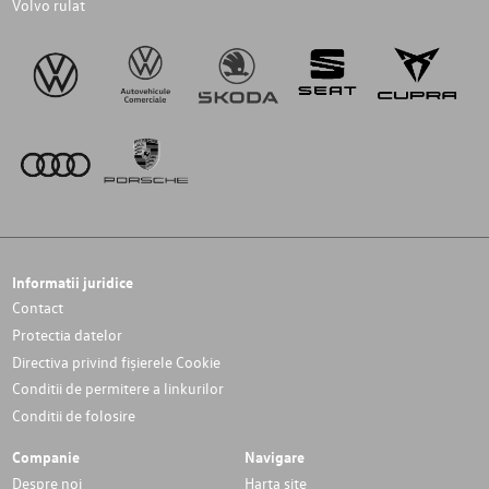
Volvo rulat
Informatii juridice
Contact
Protectia datelor
Directiva privind fișierele Cookie
Conditii de permitere a linkurilor
Conditii de folosire
Companie
Navigare
Despre noi
Harta site