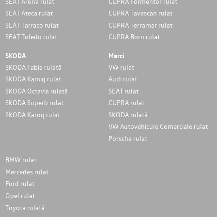
SEAT Arona rulat
CUPRA Formentor rulat
SEAT Ateca rulat
CUPRA Tavascan rulat
SEAT Tarraco rulat
CUPRA Terramar rulat
SEAT Toledo rulat
CUPRA Born rulat
SKODA
Marci
SKODA Fabia rulată
VW rulat
SKODA Kamiq rulat
Audi rulat
SKODA Octavia rulată
SEAT rulat
SKODA Superb rulat
CUPRA rulat
SKODA Karoq rulat
SKODA rulată
VW Autovehicule Comerciale rulat
Porsche rulat
BMW rulat
Mercedes rulat
Ford rulat
Opel rulat
Toyota rulată