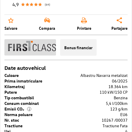
4,9
(64)
Salvare
Compara
Printare
Partajare
Bonus financiar
Date autovehicul
Culoare
Albastru Navarra metalizat
Prima inmatriculare
06/2025
Kilometraj
18.364 km
Putere
110 kW/150 CP
Tip combustibil
Benzina
Consum combinat
5,4 l/100km
Emisii CO₂
123 g/km
i
Norma poluare
EU6
Nr. stoc
10267 /00037
Tractiune
Tractiune Fata
Usi
4