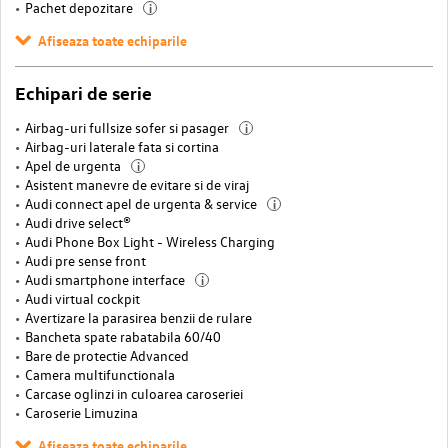
Pachet depozitare
i
Afiseaza toate echiparile
Echipari de serie
Airbag-uri fullsize sofer si pasager
i
Airbag-uri laterale fata si cortina
Apel de urgenta
i
Asistent manevre de evitare si de viraj
Audi connect apel de urgenta & service
i
Audi drive select®
Audi Phone Box Light - Wireless Charging
Audi pre sense front
Audi smartphone interface
i
Audi virtual cockpit
Avertizare la parasirea benzii de rulare
Bancheta spate rabatabila 60/40
Bare de protectie Advanced
Camera multifunctionala
Carcase oglinzi in culoarea caroseriei
Caroserie Limuzina
Afiseaza toate echiparile