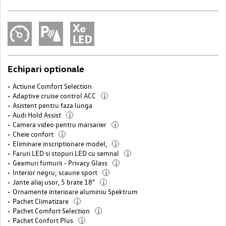
Echipari optionale
Actiune Comfort Selection
Adaptive cruise control ACC
i
Asistent pentru faza lunga
Audi Hold Assist
i
Camera video pentru marsarier
i
Cheie confort
i
Eliminare inscriptionare model,
i
Faruri LED si stopuri LED cu semnal
i
Geamuri fumurii - Privacy Glass
i
Interior negru; scaune sport
i
Jante aliaj usor, 5 brate 18"
i
Ornamente interioare aluminiu Spektrum
Pachet Climatizare
i
Pachet Comfort Selection
i
Pachet Confort Plus
i