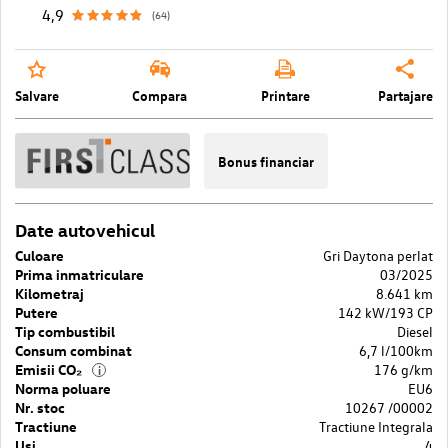
4,9
(64)
Salvare
Compara
Printare
Partajare
Bonus financiar
Date autovehicul
Culoare
Gri Daytona perlat
Prima inmatriculare
03/2025
Kilometraj
8.641 km
Putere
142 kW/193 CP
Tip combustibil
Diesel
Consum combinat
6,7 l/100km
Emisii CO₂
176 g/km
i
Norma poluare
EU6
Nr. stoc
10267 /00002
Tractiune
Tractiune Integrala
Usi
4