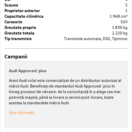
Scaune
5
Proprietar anterior
1
Capacitate cilindrica
1.968 cm³
Caroserie
SUV
Greutate proprie
1.830 kg
Greutate totala
2.220 kg
Tip transmisie
Transmisie automata, DSG, Tiptronic
Campanii
Audi Approved :plus
Acest Audi rulat este comercializat de un distribuitor autorizat al
mărcii Audi. Beneficiați de standardul Audi Approved :plus în
întreg procesul de vânzare: de la consultanță în a alege cea mai
potrivită mașină, până la livrare și servicii post-livrare, toate
acestea la standardele mărcii Audi.
Alte informatii