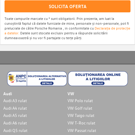
SOLICITA OFERTA
Toate campurile marcate cu * sunt obligatorii. Prin prezenta, am luat la
cunoștintă faptul că datele furnizate de mine, personale și non-personale, pot fi
prelucrate de către Porsche Romania , in conformitate cu
Declarația de protecție
a datelor.
Datele sunt stocate exclusiv pentru a răspunde solicitării
dumneavoastră și nu vor fi partajate cu terțe părți.
Audi
VW
Audi A3 rulat
VW Polo rulat
Audi A4 rulat
VW Golf rulat
Audi A5 rulat
VW Taigo rulat
Audi A6 rulat
VW T-Roc rulat
Audi Q5 rulat
VW Passat rulat