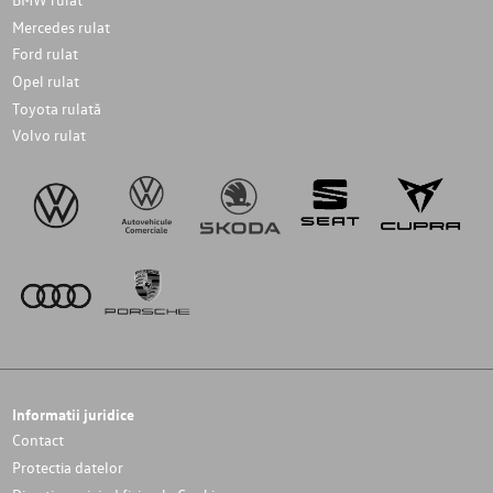
Mercedes rulat
Ford rulat
Opel rulat
Toyota rulată
Volvo rulat
Informatii juridice
Contact
Protectia datelor