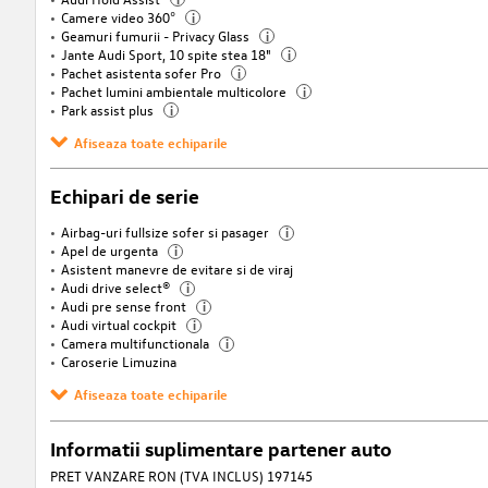
Camere video 360°
i
Geamuri fumurii - Privacy Glass
i
Jante Audi Sport, 10 spite stea 18"
i
Pachet asistenta sofer Pro
i
Pachet lumini ambientale multicolore
i
Park assist plus
i
Afiseaza toate echiparile
Echipari de serie
Airbag-uri fullsize sofer si pasager
i
Apel de urgenta
i
Asistent manevre de evitare si de viraj
Audi drive select®
i
Audi pre sense front
i
Audi virtual cockpit
i
Camera multifunctionala
i
Caroserie Limuzina
Afiseaza toate echiparile
Informatii suplimentare partener auto
PRET VANZARE RON (TVA INCLUS) 197145