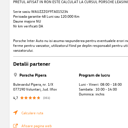
PRETUL AFISAT IN RON ESTE CALCULAT LA CURSUL PORSCHE LEASING 
Serie sasiu WAUZZZGY9TA015234
Perioada garantie 48 Luni sau 120.000 Km
Daune majore NU
Nr km verificati DA
Porsche Inter Auto nu isi asuma raspunderea pentru eventualele erori nei
ferme pentru vanzator, utilizatorul fiind pe deplin responsabil pentru uti
vanzatorului.
Detalii partener
Porsche Pipera
Program de lucru
Bulevardul Pipera, nr. 1/X
Luni - Vineri: 08:00 - 18:00
077190 Voluntari, Jud. Ilfov
Sambata : 10:00 - 14:00
Duminica: inchis
4,7
(351)
Calculare ruta
Afisare pagina web