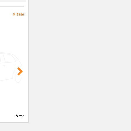
Altele
€ ∞,-
€ ∞,-