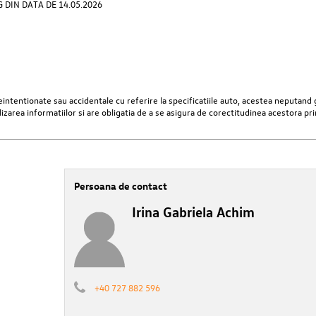
DIN DATA DE 14.05.2026
ntentionate sau accidentale cu referire la specificatiile auto, acestea neputand g
lizarea informatiilor si are obligatia de a se asigura de corectitudinea acestora pr
Persoana de contact
Irina Gabriela Achim
+40 727 882 596