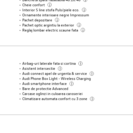
Cheie confort
i
Interior S line stofa Puls/piele eco.
i
Ornamente interioare negre Impressum
Pachet depozitare
i
Pachet optic argintiu la exterior
i
Reglaj lombar electric scaune fata
i
Airbag-uri laterale fata si cortina
i
Asistent intersectie
i
Audi connect apel de urgenta & service
i
Audi Phone Box Light - Wireless Charging
Audi smartphone interface
i
Bare de protectie Advanced
Carcase oglinzi in culoarea caroseriei
Climatizare automata confort cu 3 zone
i