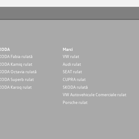
KODA
Marci
KODA Fabia rulată
VW rulat
KODA Kamiq rulat
Audi rulat
KODA Octavia rulată
SEAT rulat
KODA Superb rulat
CUPRA rulat
KODA Karoq rulat
SKODA rulată
VW Autovehicule Comerciale rulat
Porsche rulat