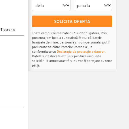
SOLICITA OFERTA
 Tiptronic
Toate campurile marcate cu * sunt obligatorii. Prin
prezenta, am luat la cunoștintă faptul că datele
furnizate de mine, personale și non-personale, pot fi
prelucrate de către Porsche Romania , in
conformitate cu
Declarația de protecție a datelor.
Datele sunt stocate exclusiv pentru a răspunde
solicitării dumneavoastră și nu vor fi partajate cu terțe
părți.
 24