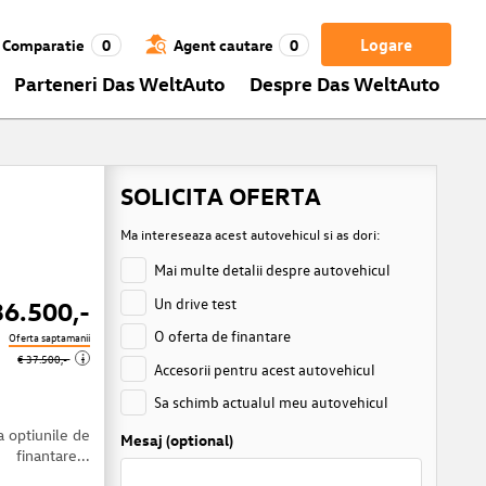
Logare
Comparatie
0
Agent cautare
0
Parteneri Das WeltAuto
Despre Das WeltAuto
SOLICITA OFERTA
Ma intereseaza acest autovehicul si as dori:
Mai multe detalii despre autovehicul
Un drive test
36.500,-
O oferta de finantare
Oferta saptamanii
i
€ 37.500,-
Accesorii pentru acest autovehicul
Sa schimb actualul meu autovehicul
a optiunile de
Mesaj (optional)
finantare...