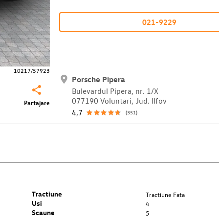
021-9229
10217/57923
Porsche Pipera
Bulevardul Pipera, nr. 1/X
077190 Voluntari, Jud. Ilfov
Partajare
4,7
(351)
Tractiune
Tractiune Fata
Usi
4
Scaune
5