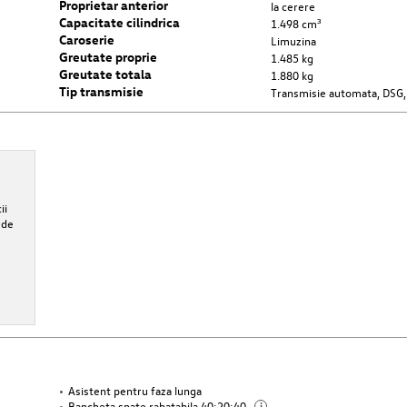
Proprietar anterior
la cerere
Capacitate cilindrica
1.498 cm³
Caroserie
Limuzina
Greutate proprie
1.485 kg
Greutate totala
1.880 kg
Tip transmisie
Transmisie automata, DSG,
Bonus financiar
ii
5% Bonus Financiar la finanțare prin LEASING financiar + 6 rate CASCO
 de
gratuite. Oferta este valabilă pentru o perioadă de finanțare minimă de
de luni prin Porsche Leasing și poliță de asigurare CASCO încheiată cu
Porsche Asigurări.
Alte informatii
Asistent pentru faza lunga
Bancheta spate rabatabila 40:20:40
i