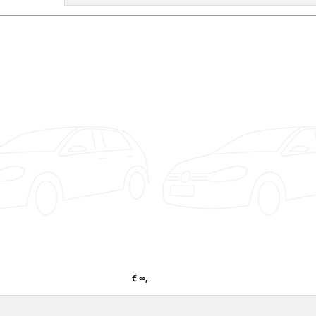
€ ∞,-