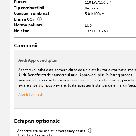
Putere
110 kW/150 CP
Tip combustibil
Benzina
Consum combinat
5,4 l/100km
Emisii CO₂
i
–
Norma poluare
EU6
Nr. stoc
10217 /01693
Campanii
Audi Approved :plus
Acest Audi rulat este comercializat de un distribuitor autorizat al mărc
Audi. Beneficiați de standardul Audi Approved :plus în întreg procesul
vânzare: de la consultanță în a alege cea mai potrivită mașină, până la
livrare și servicii post-livrare, toate acestea la standardele mărcii Audi.
Alte informatii
Echipari optionale
Adaptive cruise assist, emergency assist
i
Audi Hold Assist
i