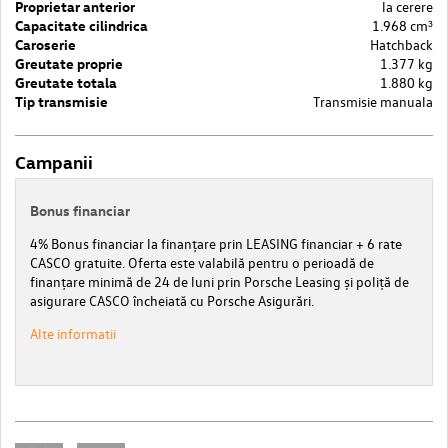
Proprietar anterior
la cerere
Capacitate cilindrica
1.968 cm³
Caroserie
Hatchback
Greutate proprie
1.377 kg
Greutate totala
1.880 kg
Tip transmisie
Transmisie manuala
Campanii
Bonus financiar
4% Bonus financiar la finanțare prin LEASING financiar + 6 rate
CASCO gratuite. Oferta este valabilă pentru o perioadă de
finanțare minimă de 24 de luni prin Porsche Leasing și poliță de
asigurare CASCO încheiată cu Porsche Asigurări.
Alte informatii