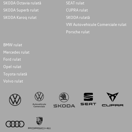
SKODA Octavia rulată
SEAT rulat
SKODA Superb rulat
CUPRA rulat
SKODA Karoq rulat
SKODA rulată
VW Autovehicule Comerciale rulat
Porsche rulat
BMW rulat
Mercedes rulat
Ford rulat
Opel rulat
Toyota rulată
Volvo rulat