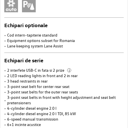
Echipari optionale
Cod intern-tapiterie standard
Equipment options subset for Romania
Lane keeping system Lane Assist
Echipari de serie
2 interfete USB-C in fata si 2 prize
i
2 LED reading lights in front and 2 in rear
3 head restraints in rear
3-point seat belt for center rear seat
3-point seat belts for the outer rear seats
3-point seat belts in front with height adjustment and seat belt
pretensioners
4-cylinder diesel engine 2.0 l
4-cylinder diesel engine 2.0 l TDI, 85 kW
6-speed manual transmission
6+1 incinte acustice