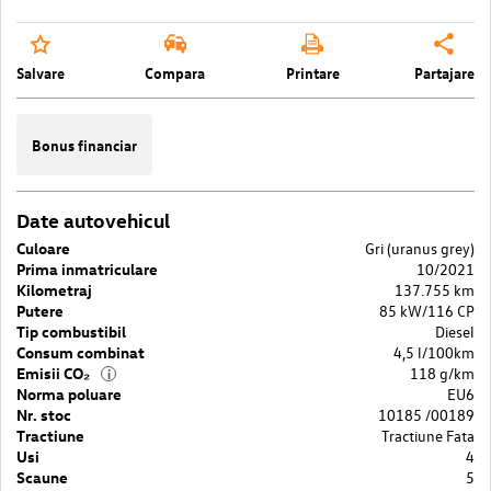
Salvare
Compara
Printare
Partajare
Bonus financiar
Date autovehicul
Culoare
Gri (uranus grey)
Prima inmatriculare
10/2021
Kilometraj
137.755 km
Putere
85 kW/116 CP
Tip combustibil
Diesel
Consum combinat
4,5 l/100km
Emisii CO₂
118 g/km
i
Norma poluare
EU6
Nr. stoc
10185 /00189
Tractiune
Tractiune Fata
Usi
4
Scaune
5