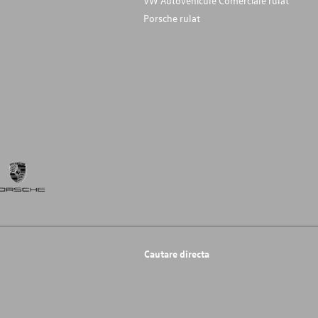
VW Autovehicule Comerciale rulat
Porsche rulat
Cautare directa