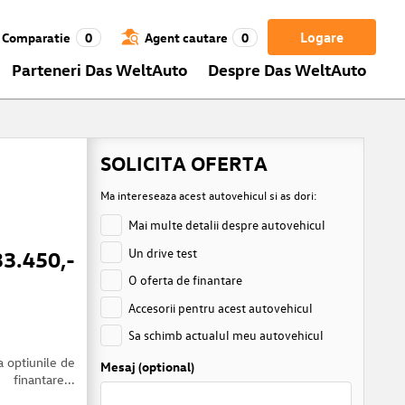
Logare
Comparatie
0
Agent cautare
0
Parteneri Das WeltAuto
Despre Das WeltAuto
SOLICITA OFERTA
Ma intereseaza acest autovehicul si as dori:
Mai multe detalii despre autovehicul
Un drive test
33.450,-
O oferta de finantare
Accesorii pentru acest autovehicul
Sa schimb actualul meu autovehicul
a optiunile de
Mesaj (optional)
finantare...