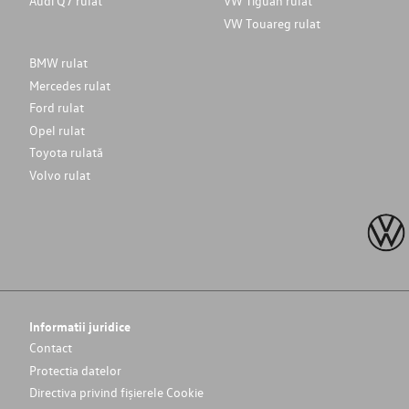
Audi Q7 rulat
VW Tiguan rulat
VW Touareg rulat
BMW rulat
Mercedes rulat
Ford rulat
Opel rulat
Toyota rulată
Volvo rulat
Informatii juridice
Contact
Protectia datelor
Directiva privind fișierele Cookie