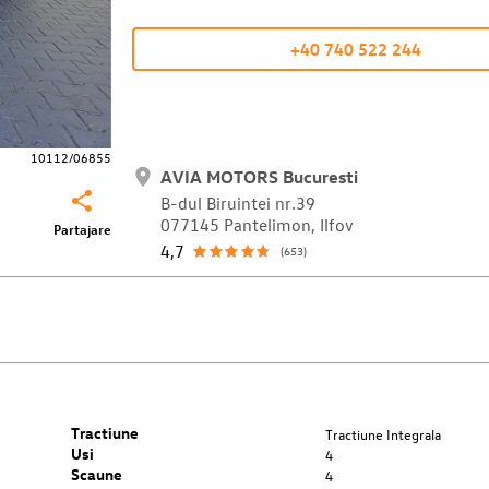
+40 740 522 244
10112/06855
AVIA MOTORS Bucuresti
B-dul Biruintei nr.39
077145 Pantelimon, Ilfov
Partajare
4,7
(653)
Tractiune
Tractiune Integrala
Usi
4
Scaune
4