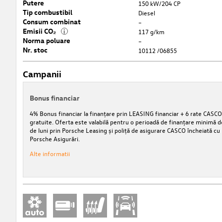
Putere
150 kW/204 CP
Tip combustibil
Diesel
Consum combinat
–
Emisii CO₂
i
117 g/km
Norma poluare
–
Nr. stoc
10112 /06855
Campanii
Bonus financiar
4% Bonus financiar la finanțare prin LEASING financiar + 6 rate CASCO
gratuite. Oferta este valabilă pentru o perioadă de finanțare minimă d
de luni prin Porsche Leasing și poliță de asigurare CASCO încheiată cu
Porsche Asigurări.
Alte informatii