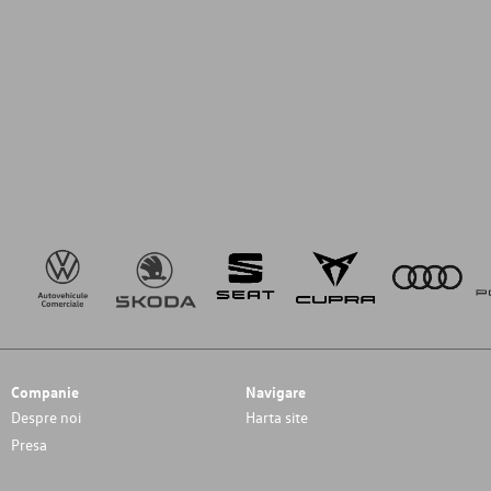
Companie
Navigare
Despre noi
Harta site
Presa