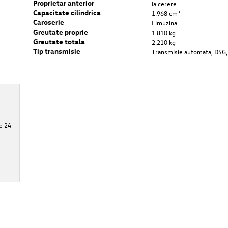
Proprietar anterior
la cerere
Capacitate cilindrica
1.968 cm³
Caroserie
Limuzina
Greutate proprie
1.810 kg
Greutate totala
2.210 kg
Tip transmisie
Transmisie automata, DSG,
e 24