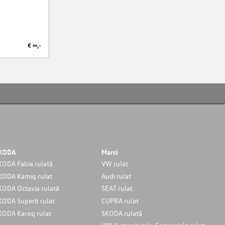
€ ∞,-
€ ∞,-
KODA
Marci
KODA Fabia rulată
VW rulat
KODA Kamiq rulat
Audi rulat
KODA Octavia rulată
SEAT rulat
KODA Superb rulat
CUPRA rulat
KODA Karoq rulat
SKODA rulată