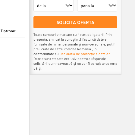
SOLICITA OFERTA
 Tiptronic
Toate campurile marcate cu * sunt obligatorii. Prin
prezenta, am luat la cunoștintă faptul că datele
furnizate de mine, personale și non-personale, pot fi
prelucrate de către Porsche Romania , in
conformitate cu
Declarația de protecție a datelor.
Datele sunt stocate exclusiv pentru a răspunde
solicitării dumneavoastră și nu vor fi partajate cu terțe
părți.