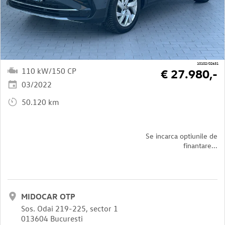
10102/02631
110 kW/150 CP
€ 27.980,-
03/2022
50.120 km
Se incarca optiunile de
finantare...
MIDOCAR OTP
Sos. Odai 219-225, sector 1
013604 Bucuresti