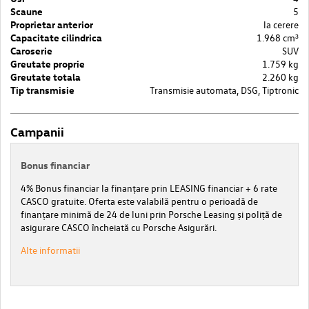
Scaune
5
Proprietar anterior
la cerere
Capacitate cilindrica
1.968 cm³
Caroserie
SUV
Greutate proprie
1.759 kg
Greutate totala
2.260 kg
Tip transmisie
Transmisie automata, DSG, Tiptronic
Campanii
Bonus financiar
4% Bonus financiar la finanțare prin LEASING financiar + 6 rate
CASCO gratuite. Oferta este valabilă pentru o perioadă de
finanțare minimă de 24 de luni prin Porsche Leasing și poliță de
asigurare CASCO încheiată cu Porsche Asigurări.
Alte informatii