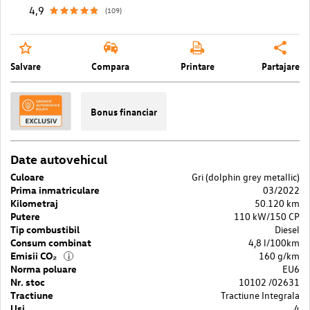
4,9
(109)
Salvare
Compara
Printare
Partajare
Bonus financiar
Date autovehicul
Culoare
Gri (dolphin grey metallic)
Prima inmatriculare
03/2022
Kilometraj
50.120 km
Putere
110 kW/150 CP
Tip combustibil
Diesel
Consum combinat
4,8 l/100km
Emisii CO₂
160 g/km
i
Norma poluare
EU6
Nr. stoc
10102 /02631
Tractiune
Tractiune Integrala
Usi
4