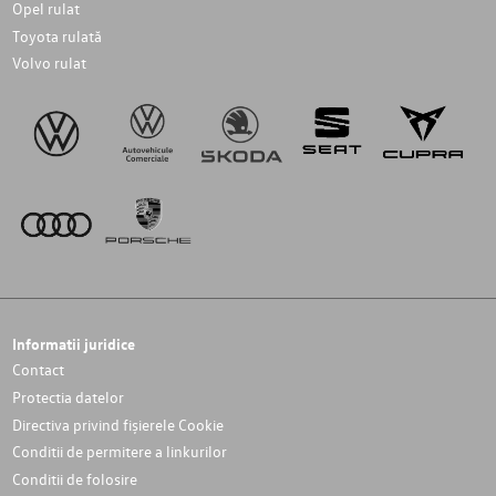
Opel rulat
Toyota rulată
Volvo rulat
Informatii juridice
Contact
Protectia datelor
Directiva privind fișierele Cookie
Conditii de permitere a linkurilor
Conditii de folosire