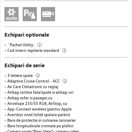
Echipari optionale
`Pachet Utility:
i
Cod intern-tapiterie standard
i
Echipari de serie
3 tetiere spate
i
Adaptive Cruise Control - ACC
i
Air Care Climatronic cu reglaj
Airbag cortina fata/spate si airbag-uri
Airbag sofer si pasager,cu
Anvelope 235/55 R18, AirStop, cu
App-Connect wireless (pentru Apple
Avertizor nivel lichid spalare parbriz
Bare de protectie in culoarea caroseriei
Bare longitudinale cromate pe plafon
Camera spate "Rear View"- camera video