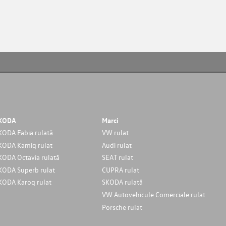
KODA
Marci
KODA Fabia rulată
VW rulat
KODA Kamiq rulat
Audi rulat
KODA Octavia rulată
SEAT rulat
KODA Superb rulat
CUPRA rulat
KODA Karoq rulat
SKODA rulată
VW Autovehicule Comerciale rulat
Porsche rulat