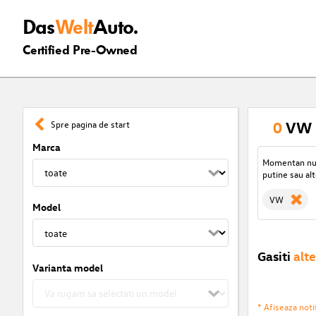
Das
Welt
Auto.
Certified Pre-Owned
0
VW r
Spre pagina de start
Marca
Momentan nu s
putine sau alt
VW
Model
Gasiti
alte
Varianta model
* Afiseaza notif