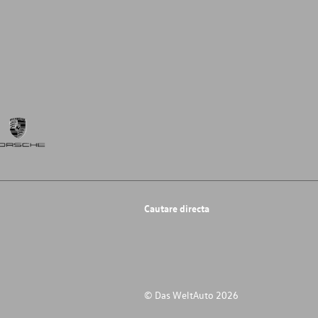
Cautare directa
© Das WeltAuto 2026