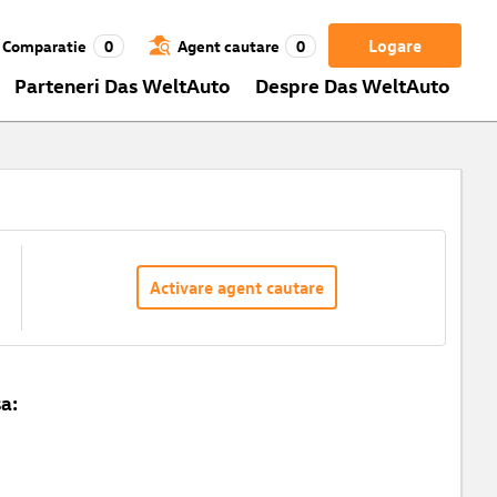
Logare
Comparatie
0
Agent cautare
0
Parteneri Das WeltAuto
Despre Das WeltAuto
Activare agent cautare
a: