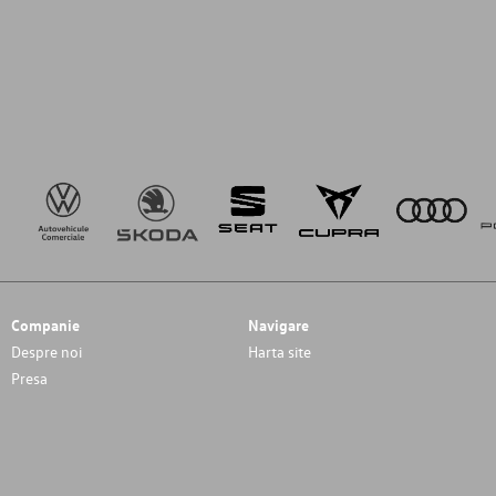
Companie
Navigare
Despre noi
Harta site
Presa