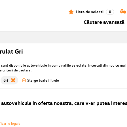
Lista de selectii
0
Căutare avansată
ulat Gri
unt disponibile autovehicule in combinatiile selectate. Incercati din nou cu mai
e criterii de cautare:
Gri
Sterge toate filtrele
autovehicule in oferta noastra, care v-ar putea interes
icarile legale