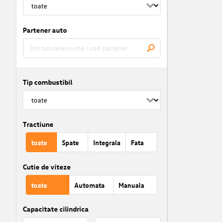
Partener auto
Tip combustibil
Tractiune
toate
Spate
Integrala
Fata
Cutie de viteze
toate
Automata
Manuala
Capacitate cilindrica