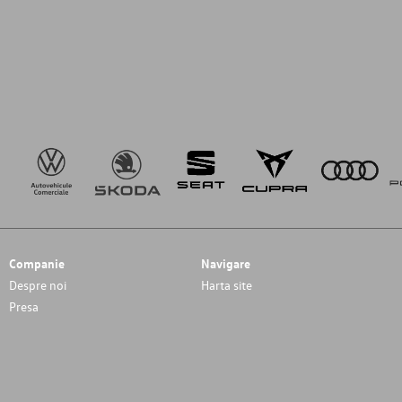
Companie
Navigare
Despre noi
Harta site
Presa