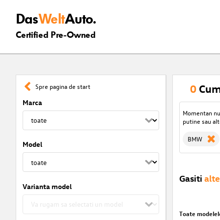
Das
Welt
Auto.
Certified Pre-Owned
0
Cum
Spre pagina de start
Marca
Momentan nu s
putine sau alt
BMW
Model
Gasiti
alte
Varianta model
Toate modelel