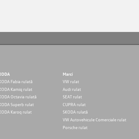
KODA
Marci
KODA Fabia rulată
VW rulat
KODA Kamiq rulat
Audi rulat
KODA Octavia rulată
SEAT rulat
KODA Superb rulat
CUPRA rulat
KODA Karoq rulat
SKODA rulată
VW Autovehicule Comerciale rulat
Porsche rulat