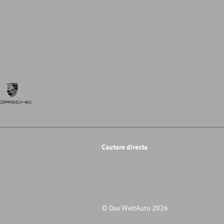
Cautare directa
© Das WeltAuto 2026