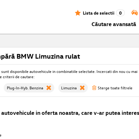
Lista de selectii
0
Căutare avansată
pără BMW Limuzina rulat
unt disponibile autovehicule in combinatiile selectate. Incercati din nou cu mai
e criterii de cautare:
Plug-In-Hyb. Benzina
Limuzina
Sterge toate filtrele
autovehicule in oferta noastra, care v-ar putea interes
e