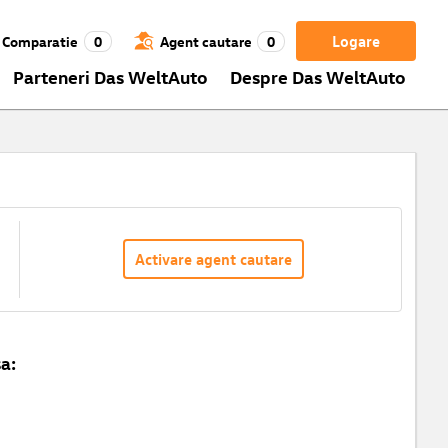
Logare
Comparatie
0
Agent cautare
0
Parteneri Das WeltAuto
Despre Das WeltAuto
Activare agent cautare
a: