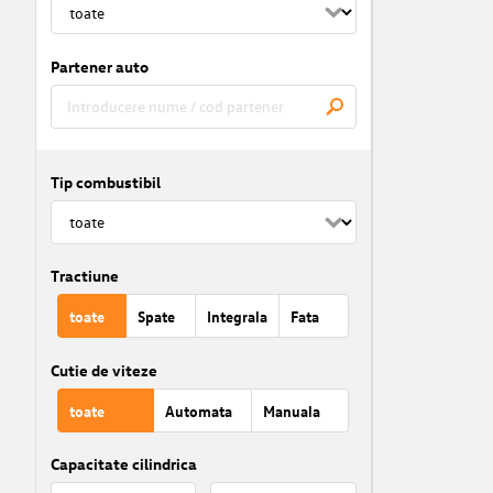
Partener auto
Tip combustibil
Tractiune
toate
Spate
Integrala
Fata
Cutie de viteze
toate
Automata
Manuala
Capacitate cilindrica