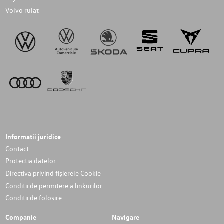
Volvo rulat
Informatii juridice
Contact
Protectia datelor
Directiva privind fișierele Cookie
Conditii de permitere a linkurilor
Conditii de folosire
Companie
Navigare