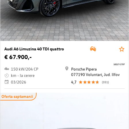
Audi A6 Limuzina 40 TDI quattro
€ 67.900,-
10217/1737
150 kW/204 CP
Porsche Pipera
077190 Voluntari, Jud. Ilfov
km - la cerere
03/2026
4,7
(351)
Oferta saptamanii