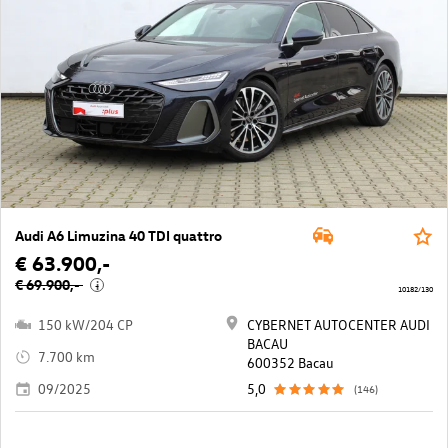
Audi A6 Limuzina 40 TDI quattro
€ 63.900,-
€ 69.900,-
i
10182/130
150 kW/204 CP
CYBERNET AUTOCENTER AUDI
BACAU
7.700 km
600352 Bacau
09/2025
5,0
(146)