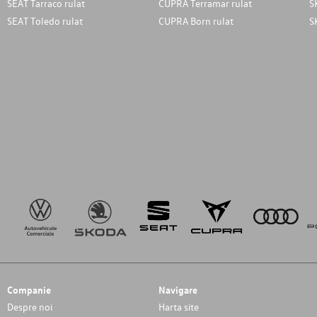
SEAT Tarraco rulat
CUPRA Terramar rulat
S
SEAT Toledo rulat
CUPRA Born rulat
S
Companie
Navigare
Despre noi
Harta site