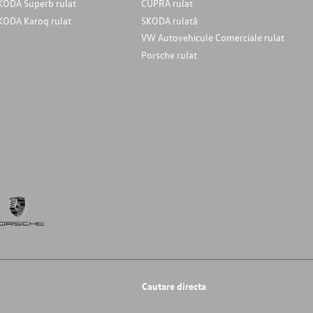
KODA Superb rulat
CUPRA rulat
KODA Karoq rulat
SKODA rulată
VW Autovehicule Comerciale rulat
Porsche rulat
Cautare directa