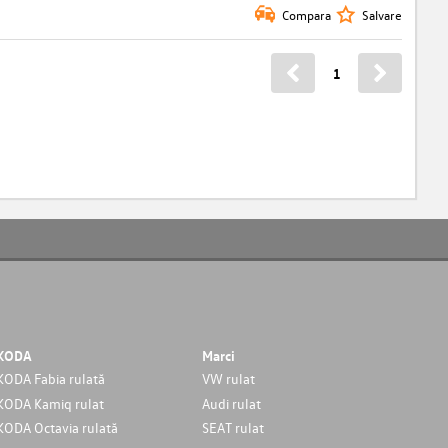
Compara
Salvare
1
KODA
Marci
KODA Fabia rulată
VW rulat
KODA Kamiq rulat
Audi rulat
KODA Octavia rulată
SEAT rulat