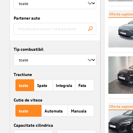
Oferta saptam
Partener auto
Tip combustibil
Tractiune
toate
Spate
Integrala
Fata
Cutie de viteze
Oferta saptam
toate
Automata
Manuala
Capacitate cilindrica