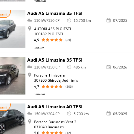
91002/3616
Audi A5 Limuzina 35 TFSI
anii
110 kW/150 CP
15.750 km
07/2025
AUTOKLASS PLOIESTI
100189 PLOIESTI
4,9
(64)
10267/39
Audi A5 Limuzina 35 TFSI
110 kW/150 CP
485 km
06/2026
Porsche Timisoara
307200 Ghiroda, Jud Timis
4,7
(503)
10194/305
Audi A5 Limuzina 40 TFSI
anii
150 kW/204 CP
5.700 km
05/2025
Porsche Bucuresti Vest 2
077040 Bucuresti
5,0
(12)