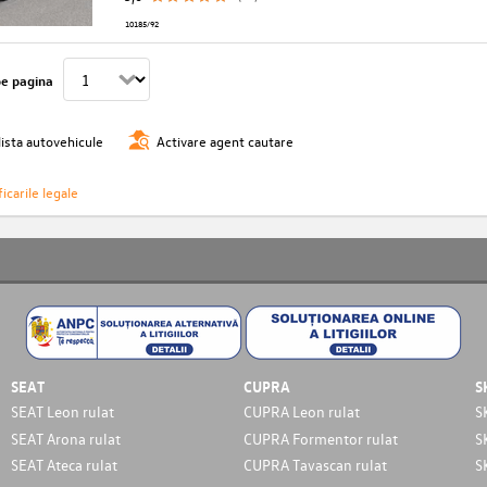
10185/92
pe pagina
lista autovehicule
Activare agent cautare
icarile legale
SEAT
CUPRA
S
SEAT Leon rulat
CUPRA Leon rulat
S
SEAT Arona rulat
CUPRA Formentor rulat
S
SEAT Ateca rulat
CUPRA Tavascan rulat
S