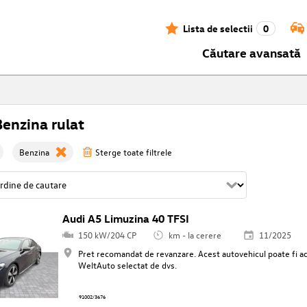
Lista de selectii
0
Căutare avansată
enzina rulat
Benzina
Sterge toate filtrele
Audi A5 Limuzina 40 TFSI
150 kW/204 CP
km - la cerere
11/2025
Pret recomandat de revanzare. Acest autovehicul poate fi ach
WeltAuto selectat de dvs.
91002/3676