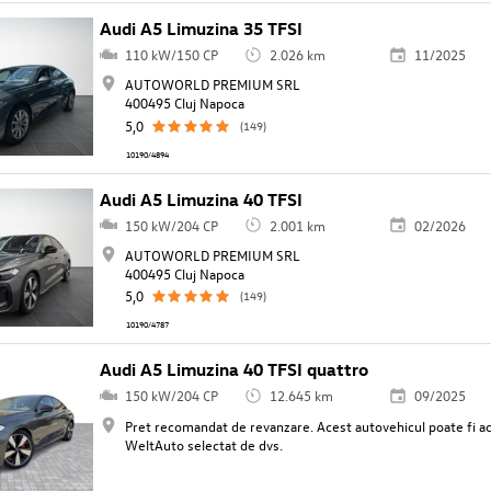
Audi A5 Limuzina 35 TFSI
110 kW/150 CP
2.026 km
11/2025
AUTOWORLD PREMIUM SRL
400495 Cluj Napoca
5,0
(149)
10190/4894
Audi A5 Limuzina 40 TFSI
150 kW/204 CP
2.001 km
02/2026
AUTOWORLD PREMIUM SRL
400495 Cluj Napoca
5,0
(149)
10190/4787
Audi A5 Limuzina 40 TFSI quattro
150 kW/204 CP
12.645 km
09/2025
Pret recomandat de revanzare. Acest autovehicul poate fi ach
WeltAuto selectat de dvs.