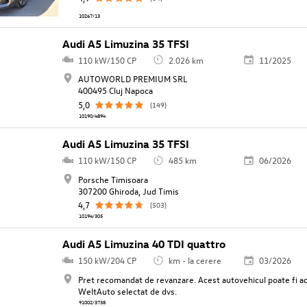
10267/13
Audi A5 Limuzina 35 TFSI
110 kW/150 CP
2.026 km
11/2025
AUTOWORLD PREMIUM SRL
400495 Cluj Napoca
5,0
(149)
10190/4894
Audi A5 Limuzina 35 TFSI
110 kW/150 CP
485 km
06/2026
Porsche Timisoara
307200 Ghiroda, Jud Timis
4,7
(503)
10194/305
Audi A5 Limuzina 40 TDI quattro
150 kW/204 CP
km - la cerere
03/2026
Pret recomandat de revanzare. Acest autovehicul poate fi ach
WeltAuto selectat de dvs.
91002/3738