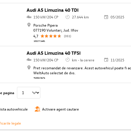
Audi A5 Limuzina 40 TDI
150 kW/204 CP
27.644 km
05/2025
Porsche Pipera
077190 Voluntari, Jud. Ilfov
4,7
(351)
10217/1681
Audi A5 Limuzina 40 TFSI
150 kW/204 CP
km - la cerere
11/2025
Pret recomandat de revanzare. Acest autovehicul poate fi ach
WeltAuto selectat de dvs.
91002/3676
pe pagina
lista autovehicule
Activare agent cautare
icarile legale