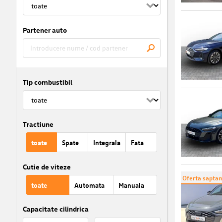
Partener auto
Tip combustibil
Tractiune
toate
Spate
Integrala
Fata
Cutie de viteze
Oferta saptam
toate
Automata
Manuala
Capacitate cilindrica