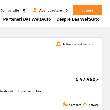
Logare
Comparatie
0
Agent cautare
0
Parteneri Das WeltAuto
Despre Das WeltAuto
Activare agent cautare
€ 47.950,-
izitionat de la partenerul Das
Compara
Salvare