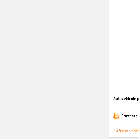
Autovehicule 
Printeaza 
* Afiseaza notif