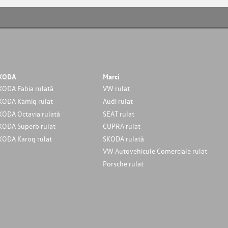
KODA
Marci
KODA Fabia rulată
VW rulat
KODA Kamiq rulat
Audi rulat
KODA Octavia rulată
SEAT rulat
KODA Superb rulat
CUPRA rulat
KODA Karoq rulat
SKODA rulată
VW Autovehicule Comerciale rulat
Porsche rulat