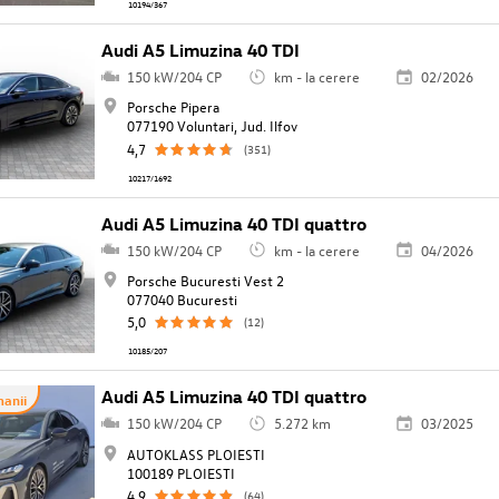
10194/367
Audi A5 Limuzina 40 TDI
150 kW/204 CP
km - la cerere
02/2026
Porsche Pipera
077190 Voluntari, Jud. Ilfov
4,7
(351)
10217/1692
Audi A5 Limuzina 40 TDI quattro
150 kW/204 CP
km - la cerere
04/2026
Porsche Bucuresti Vest 2
077040 Bucuresti
5,0
(12)
10185/207
Audi A5 Limuzina 40 TDI quattro
anii
150 kW/204 CP
5.272 km
03/2025
AUTOKLASS PLOIESTI
100189 PLOIESTI
4,9
(64)