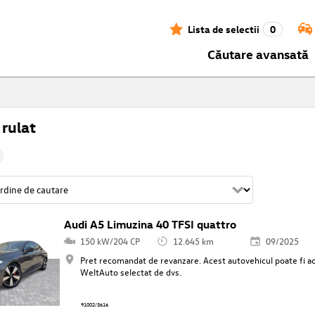
Lista de selectii
0
Căutare avansată
rulat
Audi A5 Limuzina 40 TFSI quattro
150 kW/204 CP
12.645 km
09/2025
Pret recomandat de revanzare. Acest autovehicul poate fi ach
WeltAuto selectat de dvs.
91002/3616