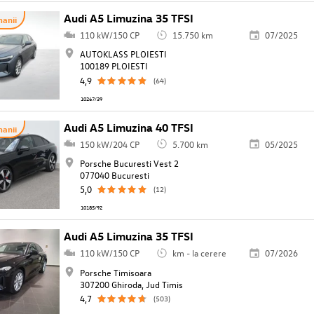
Audi A5 Limuzina 35 TFSI
anii
110 kW/150 CP
15.750 km
07/2025
AUTOKLASS PLOIESTI
100189 PLOIESTI
4,9
(64)
10267/39
Audi A5 Limuzina 40 TFSI
anii
150 kW/204 CP
5.700 km
05/2025
Porsche Bucuresti Vest 2
077040 Bucuresti
5,0
(12)
10185/92
Audi A5 Limuzina 35 TFSI
110 kW/150 CP
km - la cerere
07/2026
Porsche Timisoara
307200 Ghiroda, Jud Timis
4,7
(503)