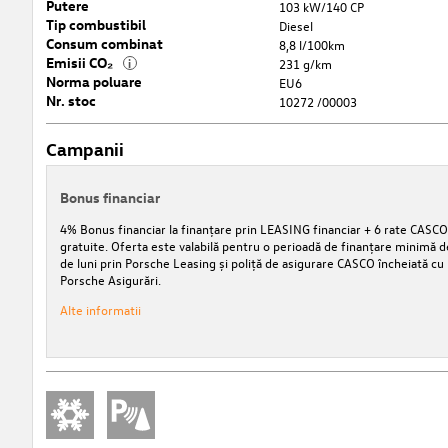
Putere
103 kW/140 CP
Tip combustibil
Diesel
Consum combinat
8,8 l/100km
Emisii CO₂
i
231 g/km
Norma poluare
EU6
Nr. stoc
10272 /00003
Campanii
Bonus financiar
4% Bonus financiar la finanțare prin LEASING financiar + 6 rate CASCO
gratuite. Oferta este valabilă pentru o perioadă de finanțare minimă d
de luni prin Porsche Leasing și poliță de asigurare CASCO încheiată cu
Porsche Asigurări.
Alte informatii