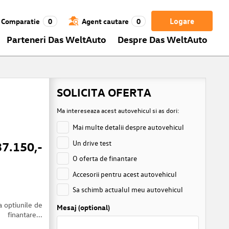
Logare
Comparatie
0
Agent cautare
0
Parteneri Das WeltAuto
Despre Das WeltAuto
SOLICITA OFERTA
Ma intereseaza acest autovehicul si as dori:
Mai multe detalii despre autovehicul
Un drive test
37.150,-
O oferta de finantare
Accesorii pentru acest autovehicul
Sa schimb actualul meu autovehicul
a optiunile de
Mesaj (optional)
finantare...