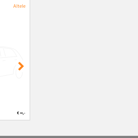
Altele
€ ∞,-
€ ∞,-