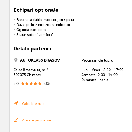
Echipari optionale
Bancheta dubla insotitori, cu spatiu
Duze parbriz incalzite si indicator
Oglinda interioara
Scaun sofer "Komfort"
Detalii partener
AUTOKLASS BRASOV
Program de lucru
Calea Brasovului, nr.2
Luni - Vineri: 8:30 - 17:00
507075 Ghimbav
Sambata: 9:00 - 14:00
Duminica: Inchis
5,0
(52)
Calculare ruta
Afisare pagina web