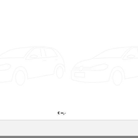
€ ∞,-