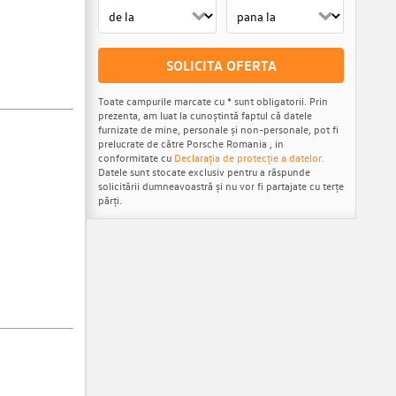
SOLICITA OFERTA
Toate campurile marcate cu * sunt obligatorii. Prin
prezenta, am luat la cunoștintă faptul că datele
furnizate de mine, personale și non-personale, pot fi
prelucrate de către Porsche Romania , in
conformitate cu
Declarația de protecție a datelor.
Datele sunt stocate exclusiv pentru a răspunde
solicitării dumneavoastră și nu vor fi partajate cu terțe
părți.