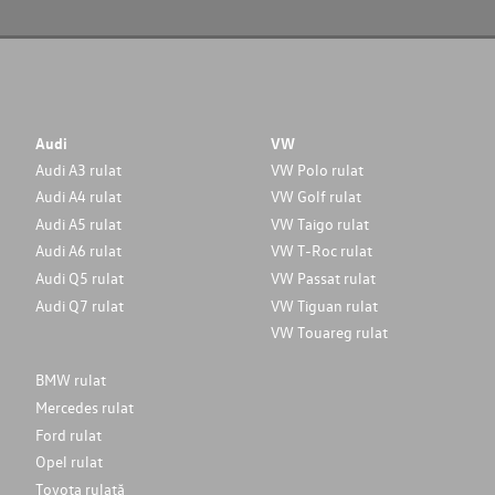
Audi
VW
Audi A3 rulat
VW Polo rulat
Audi A4 rulat
VW Golf rulat
Audi A5 rulat
VW Taigo rulat
Audi A6 rulat
VW T-Roc rulat
Audi Q5 rulat
VW Passat rulat
Audi Q7 rulat
VW Tiguan rulat
VW Touareg rulat
BMW rulat
Mercedes rulat
Ford rulat
Opel rulat
Toyota rulată