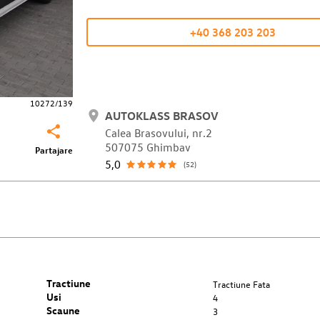
+40 368 203 203
10272/139
AUTOKLASS BRASOV
Calea Brasovului, nr.2
507075 Ghimbav
Partajare
5,0
(52)
Tractiune
Tractiune Fata
Usi
4
Scaune
3