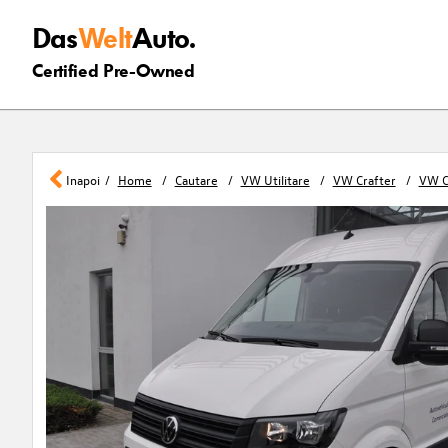
Das
Welt
Auto.
Certified Pre-Owned
Inapoi
Home
Cautare
VW Utilitare
VW Crafter
VW C