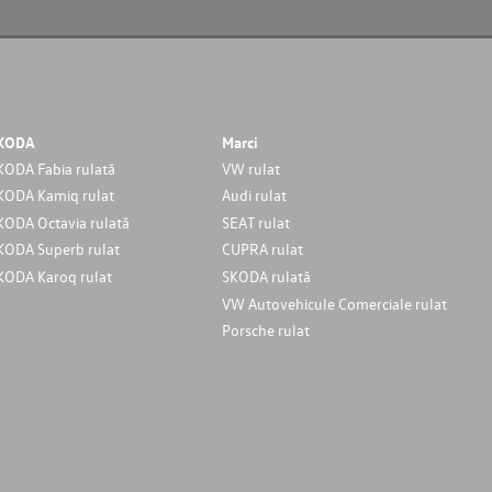
KODA
Marci
KODA Fabia rulată
VW rulat
KODA Kamiq rulat
Audi rulat
KODA Octavia rulată
SEAT rulat
KODA Superb rulat
CUPRA rulat
KODA Karoq rulat
SKODA rulată
VW Autovehicule Comerciale rulat
Porsche rulat