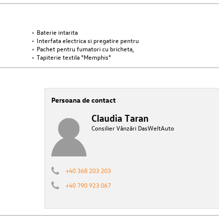
Baterie intarita
Interfata electrica si pregatire pentru
Pachet pentru fumatori cu bricheta,
Tapiterie textila "Memphis"
Persoana de contact
Claudia Taran
Consilier Vânzări DasWeltAuto
+40 368 203 203
+40 790 923 067