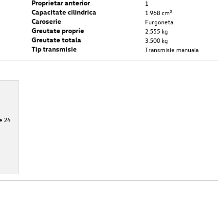
Proprietar anterior
1
Capacitate cilindrica
1.968 cm³
Caroserie
Furgoneta
Greutate proprie
2.555 kg
Greutate totala
3.500 kg
Tip transmisie
Transmisie manuala
e 24