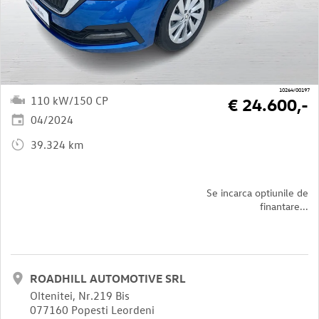
10264/00197
110 kW/150 CP
€ 24.600,-
04/2024
39.324 km
Se incarca optiunile de
finantare...
ROADHILL AUTOMOTIVE SRL
Oltenitei, Nr.219 Bis
077160 Popesti Leordeni