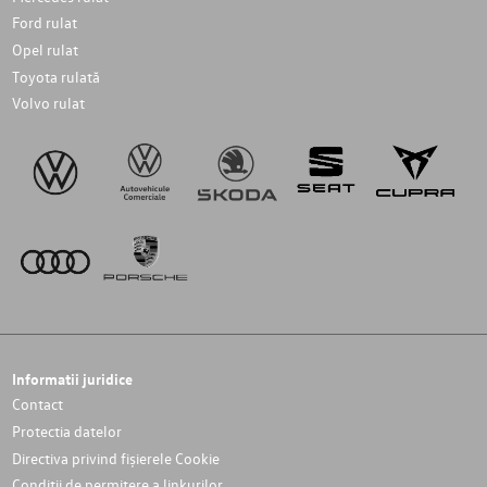
Ford rulat
Opel rulat
Toyota rulată
Volvo rulat
Informatii juridice
Contact
Protectia datelor
Directiva privind fișierele Cookie
Conditii de permitere a linkurilor