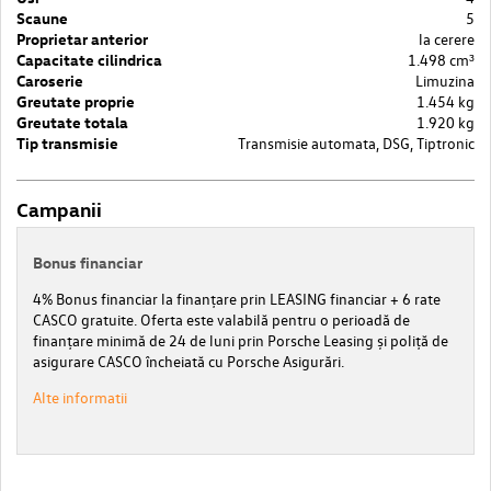
Scaune
5
Proprietar anterior
la cerere
Capacitate cilindrica
1.498 cm³
Caroserie
Limuzina
Greutate proprie
1.454 kg
Greutate totala
1.920 kg
Tip transmisie
Transmisie automata, DSG, Tiptronic
Campanii
Bonus financiar
4% Bonus financiar la finanțare prin LEASING financiar + 6 rate
CASCO gratuite. Oferta este valabilă pentru o perioadă de
finanțare minimă de 24 de luni prin Porsche Leasing și poliță de
asigurare CASCO încheiată cu Porsche Asigurări.
Alte informatii