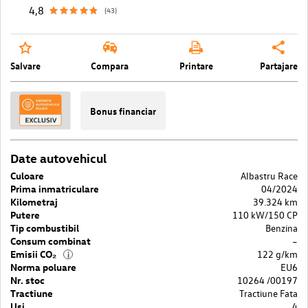
4,8
(43)
Salvare
Compara
Printare
Partajare
Bonus financiar
Date autovehicul
Culoare
Albastru Race
Prima inmatriculare
04/2024
Kilometraj
39.324 km
Putere
110 kW/150 CP
Tip combustibil
Benzina
Consum combinat
–
Emisii CO₂
122 g/km
i
Norma poluare
EU6
Nr. stoc
10264 /00197
Tractiune
Tractiune Fata
Usi
4