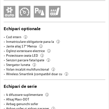
Echipari optionale
Cod intern
i
Inmatriculare obligatorie pana la
i
Jante aliaj 17" Mensa
i
Oglinzi exterioare electrice
i
Proiectoare ceata LED
i
Senzori parcare fata/spate
i
Stergator luneta
i
Volan incalzit multifunctional
i
Wireless Smartlink (compatibil doar cu
i
Echipari de serie
4 difuzoare suplimentare
i
Afisaj Maxi-DOT
Airbag genunchi sofer
Airbag sofer si airbag pasager
i