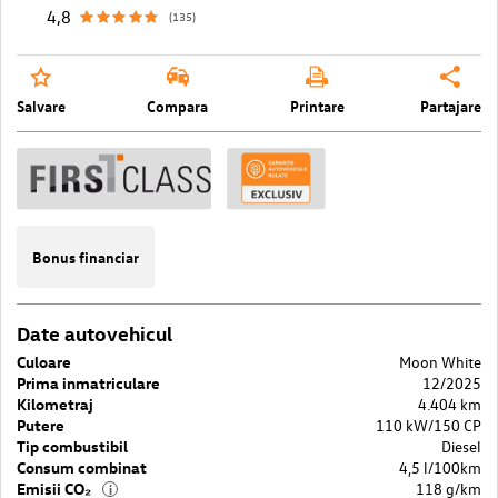
4,8
(135)
Salvare
Compara
Printare
Partajare
Bonus financiar
Date autovehicul
Culoare
Moon White
Prima inmatriculare
12/2025
Kilometraj
4.404 km
Putere
110 kW/150 CP
Tip combustibil
Diesel
Consum combinat
4,5 l/100km
Emisii CO₂
118 g/km
i