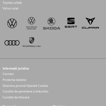
Toyota rulată
Volvo rulat
Informatii juridice
Contact
Protectia datelor
Directiva privind fișierele Cookie
Conditii de permitere a linkurilor
Conditii de folosire