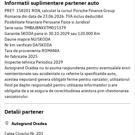
Informatii suplimentare partener auto
PRET: 158201 RON, calculat la cursul Porsche Finance Group
Romania din data de 23.06.2026. TVA inclus deductibil.
Posibilitate finantare Persoane Fizice si Juridice!
Serie sasiu TMBAJ8NXXTM015379
Garantie SKODA pana in 30.10.2029 sau 120.000 Km
Daune majore NU/SKODA
Nr km verificati DA/SKODA
Tara de provenienta ROMANIA
An fabricatie 2025
Inspectie tehnica Periodica 2029
Autogrand Oradea nu isi asuma raspunderea pentru eventualele erori
neintentionate sau accidentale cu referire la specificatiile auto,
acestea neputand genera obligatii ferme pentru vanzator, utilizatorul
fiind pe deplin responsabil pentru utilizarea informatiilor si are
obligatia de a se asigura de corectitudinea acestora prin chestionarea
vanzatorului.
Detalii partener
Autogrand Oradea
Calea Clujului Nr. 201