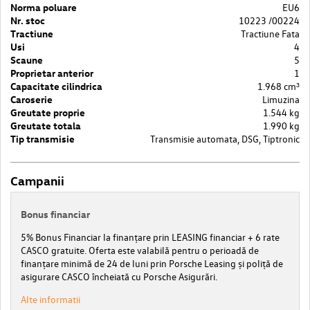
Norma poluare
EU6
Nr. stoc
10223 /00224
Tractiune
Tractiune Fata
Usi
4
Scaune
5
Proprietar anterior
1
Capacitate cilindrica
1.968 cm³
Caroserie
Limuzina
Greutate proprie
1.544 kg
Greutate totala
1.990 kg
Tip transmisie
Transmisie automata, DSG, Tiptronic
Campanii
Bonus financiar
5% Bonus Financiar la finanțare prin LEASING financiar + 6 rate
CASCO gratuite. Oferta este valabilă pentru o perioadă de
finanțare minimă de 24 de luni prin Porsche Leasing și poliță de
asigurare CASCO încheiată cu Porsche Asigurări.
Alte informatii