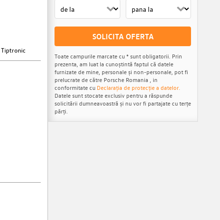
SOLICITA OFERTA
 Tiptronic
Toate campurile marcate cu * sunt obligatorii. Prin
prezenta, am luat la cunoștintă faptul că datele
furnizate de mine, personale și non-personale, pot fi
prelucrate de către Porsche Romania , in
conformitate cu
Declarația de protecție a datelor.
Datele sunt stocate exclusiv pentru a răspunde
solicitării dumneavoastră și nu vor fi partajate cu terțe
părți.