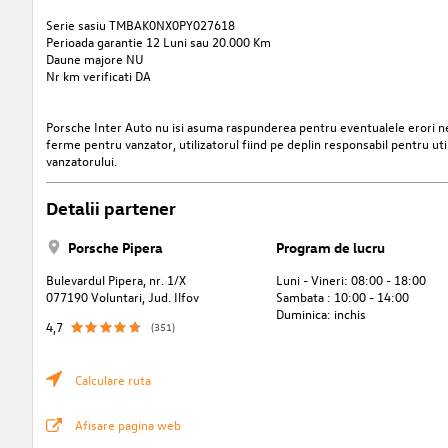
Serie sasiu TMBAK0NX0PY027618
Perioada garantie 12 Luni sau 20.000 Km
Daune majore NU
Nr km verificati DA
Porsche Inter Auto nu isi asuma raspunderea pentru eventualele erori nei
ferme pentru vanzator, utilizatorul fiind pe deplin responsabil pentru uti
vanzatorului.
Detalii partener
Porsche Pipera
Program de lucru
Bulevardul Pipera, nr. 1/X
Luni - Vineri: 08:00 - 18:00
077190 Voluntari, Jud. Ilfov
Sambata : 10:00 - 14:00
Duminica: inchis
4,7
(351)
Calculare ruta
Afisare pagina web