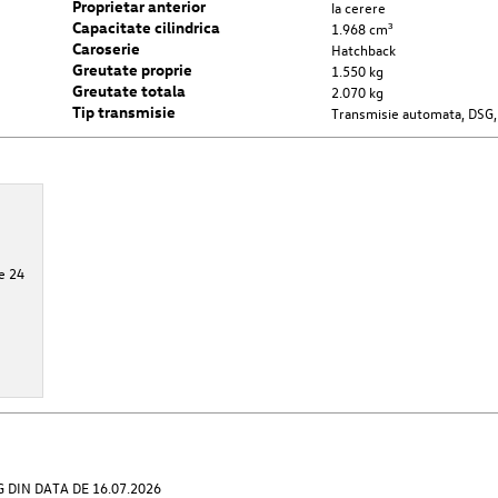
Proprietar anterior
la cerere
Capacitate cilindrica
1.968 cm³
Caroserie
Hatchback
Greutate proprie
1.550 kg
Greutate totala
2.070 kg
Tip transmisie
Transmisie automata, DSG,
e 24
DIN DATA DE 16.07.2026