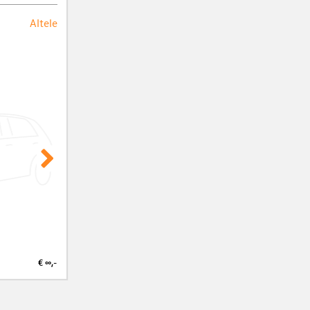
Altele
€ ∞,-
€ ∞,-