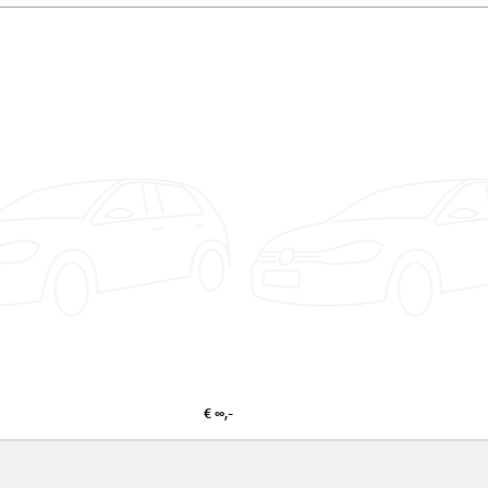
€ ∞,-