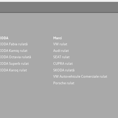
KODA
Marci
KODA Fabia rulată
VW rulat
KODA Kamiq rulat
Audi rulat
KODA Octavia rulată
SEAT rulat
KODA Superb rulat
CUPRA rulat
KODA Karoq rulat
SKODA rulată
VW Autovehicule Comerciale rulat
Porsche rulat