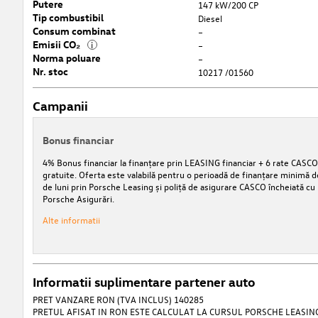
Putere
147 kW/200 CP
Tip combustibil
Diesel
Consum combinat
–
Emisii CO₂
i
–
Norma poluare
–
Nr. stoc
10217 /01560
Campanii
Bonus financiar
4% Bonus financiar la finanțare prin LEASING financiar + 6 rate CASCO
gratuite. Oferta este valabilă pentru o perioadă de finanțare minimă d
de luni prin Porsche Leasing și poliță de asigurare CASCO încheiată cu
Porsche Asigurări.
Alte informatii
Informatii suplimentare partener auto
PRET VANZARE RON (TVA INCLUS) 140285
PRETUL AFISAT IN RON ESTE CALCULAT LA CURSUL PORSCHE LEASING 