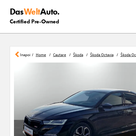
Das
Welt
Auto.
Certified Pre-Owned
Inapoi
Home
Cautare
Škoda
Škoda Octavia
Škoda Oc