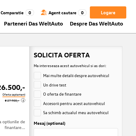
Logare
Comparatie
0
Agent cautare
0
Parteneri Das WeltAuto
Despre Das WeltAuto
SOLICITA OFERTA
Ma intereseaza acest autovehicul si as dori:
Mai multe detalii despre autovehicul
Un drive test
26.500,-
O oferta de finantare
Oferta saptamanii
i
€ 27.900,-
Accesorii pentru acest autovehicul
Sa schimb actualul meu autovehicul
a optiunile de
Mesaj (optional)
finantare...