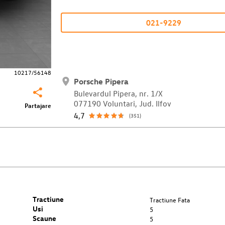
021-9229
10217/56148
Porsche Pipera
Bulevardul Pipera, nr. 1/X
077190 Voluntari, Jud. Ilfov
Partajare
4,7
(351)
Tractiune
Tractiune Fata
Usi
5
Scaune
5