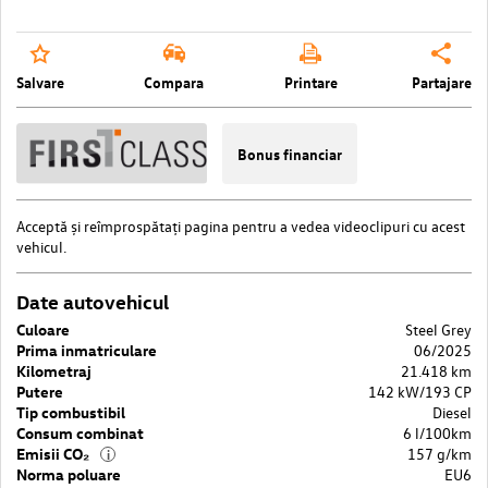
Salvare
Compara
Printare
Partajare
Bonus financiar
Acceptă
și reîmprospătați pagina pentru a vedea videoclipuri cu acest
vehicul.
Date autovehicul
Culoare
Steel Grey
Prima inmatriculare
06/2025
Kilometraj
21.418 km
Putere
142 kW/193 CP
Tip combustibil
Diesel
Consum combinat
6 l/100km
Emisii CO₂
157 g/km
i
Norma poluare
EU6