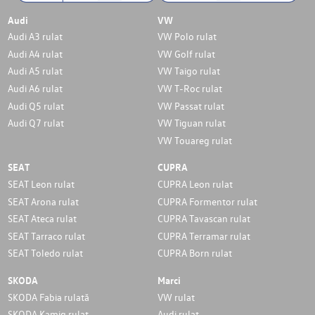
Audi
VW
Audi A3 rulat
VW Polo rulat
Audi A4 rulat
VW Golf rulat
Audi A5 rulat
VW Taigo rulat
Audi A6 rulat
VW T-Roc rulat
Audi Q5 rulat
VW Passat rulat
Audi Q7 rulat
VW Tiguan rulat
VW Touareg rulat
SEAT
CUPRA
SEAT Leon rulat
CUPRA Leon rulat
SEAT Arona rulat
CUPRA Formentor rulat
SEAT Ateca rulat
CUPRA Tavascan rulat
SEAT Tarraco rulat
CUPRA Terramar rulat
SEAT Toledo rulat
CUPRA Born rulat
SKODA
Marci
SKODA Fabia rulată
VW rulat
SKODA Kamiq rulat
Audi rulat