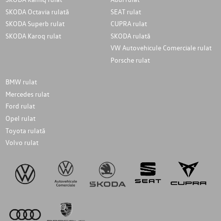
SKODA Octavia rulată
SEAT rulat
SKODA Superb rulat
CUPRA rulat
SKODA Karoq rulat
SKODA rulată
VW Autovehicule Comerciale rulat
Porsche rulat
BMW rulat
Mercedes rulat
Ford rulat
Opel rulat
Toyota rulată
Volvo rulat