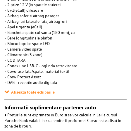
2 prize 12 V (in spatele cotierei
8+1(eCall) difuzoare
Airbag sofer si airbag pasager
Airbag-uri laterale fata, airbag-uri
Apel urgenta (eCall)
Bancheta spate culisanta (180 mm), cu
Bare longitudinale plafon
Blocuri optice spate LED
Camera video spate
Climatronic (3 zone)
COD TARA
Conexiune USB-C - oglinda retrovizoare
Covorase fata/spate, material textil
Crew Protect Assist
DAB - receptie audio digitala
Afiseaza toate echiparile
Informatii suplimentare partener auto
♦ Preturile sunt exprimate in Euro si se vor calcula in Lei la cursul
Porsche Bank valabil in ziua emiterii proformei. Cursul este afisat in
zona de birouri.