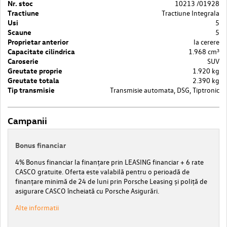
Nr. stoc
10213 /01928
Tractiune
Tractiune Integrala
Usi
5
Scaune
5
Proprietar anterior
la cerere
Capacitate cilindrica
1.968 cm³
Caroserie
SUV
Greutate proprie
1.920 kg
Greutate totala
2.390 kg
Tip transmisie
Transmisie automata, DSG, Tiptronic
Campanii
Bonus financiar
4% Bonus financiar la finanțare prin LEASING financiar + 6 rate
CASCO gratuite. Oferta este valabilă pentru o perioadă de
finanțare minimă de 24 de luni prin Porsche Leasing și poliță de
asigurare CASCO încheiată cu Porsche Asigurări.
Alte informatii