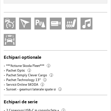
Echipari optionale
***Actiune Skoda Fleet***
i
Pachet Optic
i
Pachet Simply Clever Cargo
i
Pachet Technology 13"
i
Servicii Online SKODA
i
Sunset - geamuri laterale spate si
i
Echipari de serie
2 Conexiuni USB-C in consola fata +
i