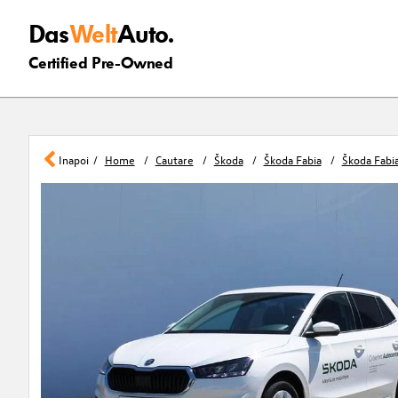
Das
Welt
Auto.
Certified Pre-Owned
Inapoi
Home
Cautare
Škoda
Škoda Fabia
Škoda Fabia