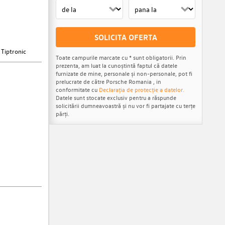
SOLICITA OFERTA
 Tiptronic
Toate campurile marcate cu * sunt obligatorii. Prin
prezenta, am luat la cunoștintă faptul că datele
furnizate de mine, personale și non-personale, pot fi
prelucrate de către Porsche Romania , in
conformitate cu
Declarația de protecție a datelor.
Datele sunt stocate exclusiv pentru a răspunde
solicitării dumneavoastră și nu vor fi partajate cu terțe
părți.