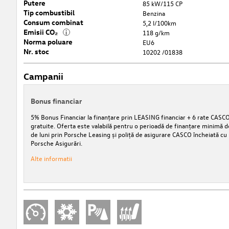
Putere
85 kW/115 CP
Tip combustibil
Benzina
Consum combinat
5,2 l/100km
Emisii CO₂
i
118 g/km
Norma poluare
EU6
Nr. stoc
10202 /01838
Campanii
Bonus financiar
5% Bonus Financiar la finanțare prin LEASING financiar + 6 rate CASC
gratuite. Oferta este valabilă pentru o perioadă de finanțare minimă d
de luni prin Porsche Leasing și poliță de asigurare CASCO încheiată cu
Porsche Asigurări.
Alte informatii