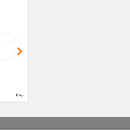
€ ∞,-
€ ∞,-