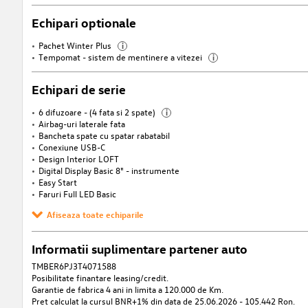
Echipari optionale
Pachet Winter Plus
i
Tempomat - sistem de mentinere a vitezei
i
Echipari de serie
6 difuzoare - (4 fata si 2 spate)
i
Airbag-uri laterale fata
Bancheta spate cu spatar rabatabil
Conexiune USB-C
Design Interior LOFT
Digital Display Basic 8" - instrumente
Easy Start
Faruri Full LED Basic
Afiseaza toate echiparile
Informatii suplimentare partener auto
TMBER6PJ3T4071588
Posibilitate finantare leasing/credit.
Garantie de fabrica 4 ani in limita a 120.000 de Km.
Pret calculat la cursul BNR+1% din data de 25.06.2026 - 105.442 Ron.