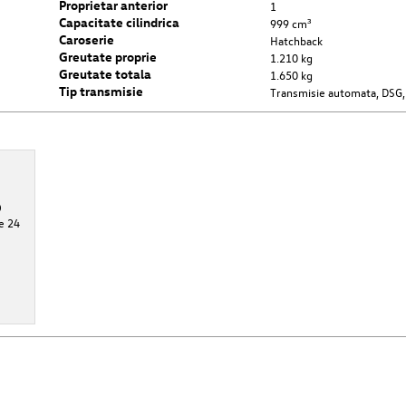
Proprietar anterior
1
Capacitate cilindrica
999 cm³
Caroserie
Hatchback
Greutate proprie
1.210 kg
Greutate totala
1.650 kg
Tip transmisie
Transmisie automata, DSG,
O
e 24