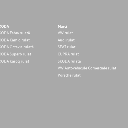
KODA
Marci
KODA Fabia rulată
VW rulat
KODA Kamiq rulat
Audi rulat
KODA Octavia rulată
SEAT rulat
KODA Superb rulat
CUPRA rulat
KODA Karoq rulat
SKODA rulată
VW Autovehicule Comerciale rulat
Porsche rulat