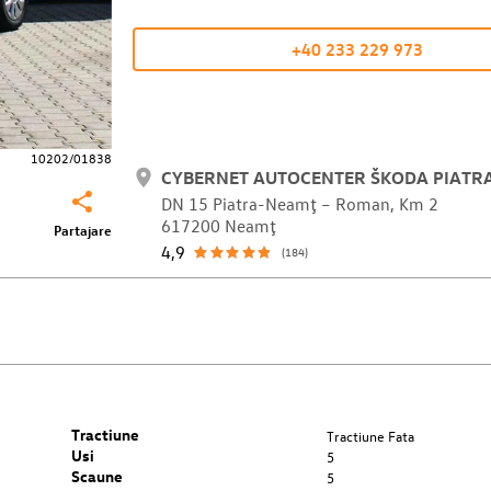
+40 233 229 973
10202/01838
CYBERNET AUTOCENTER ŠKODA PIATR
DN 15 Piatra-Neamţ – Roman, Km 2
617200 Neamţ
Partajare
4,9
(184)
Tractiune
Tractiune Fata
Usi
5
Scaune
5