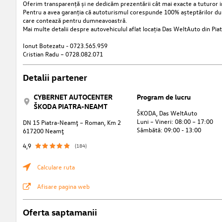
Oferim transparență și ne dedicăm prezentării cât mai exacte a tuturor i
Pentru a avea garanția că autoturismul corespunde 100% așteptărilor dumnea
care contează pentru dumneavoastră.
Mai multe detalii despre autovehiculul aflat locația Das WeltAuto din Pia
Ionut Botezatu - 0723.565.959
Cristian Radu – 0728.082.071
Detalii partener
CYBERNET AUTOCENTER
Program de lucru
ŠKODA PIATRA-NEAMT
ŠKODA, Das WeltAuto
Luni – Vineri: 08:00 – 17:00
DN 15 Piatra-Neamţ – Roman, Km 2
Sâmbătă: 09:00 - 13:00
617200 Neamţ
4,9
(184)
Calculare ruta
Afisare pagina web
Oferta saptamanii