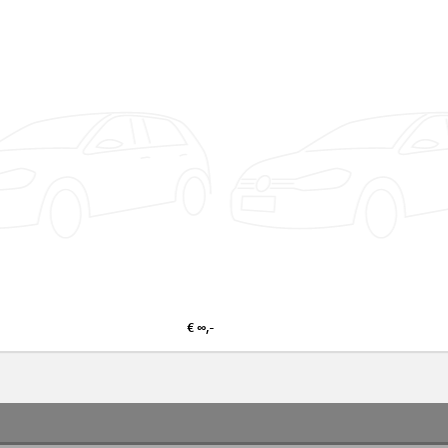
€ ∞,-