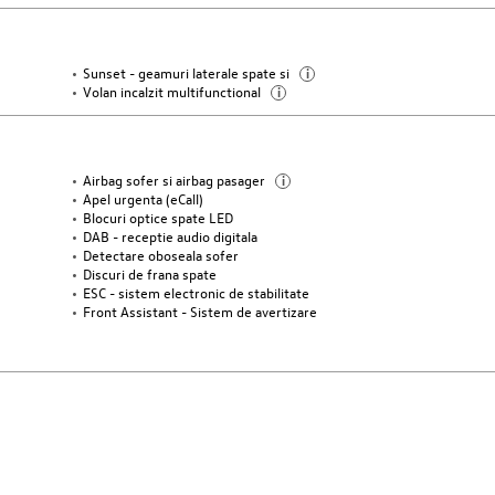
Sunset - geamuri laterale spate si
i
Volan incalzit multifunctional
i
Airbag sofer si airbag pasager
i
Apel urgenta (eCall)
Blocuri optice spate LED
DAB - receptie audio digitala
Detectare oboseala sofer
Discuri de frana spate
ESC - sistem electronic de stabilitate
Front Assistant - Sistem de avertizare