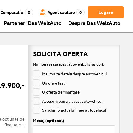
Logare
Comparatie
0
Agent cautare
0
Parteneri Das WeltAuto
Despre Das WeltAuto
SOLICITA OFERTA
Ma intereseaza acest autovehicul si as dori:
Mai multe detalii despre autovehicul
Un drive test
19.900,-
O oferta de finantare
Accesorii pentru acest autovehicul
Sa schimb actualul meu autovehicul
a optiunile de
Mesaj (optional)
finantare...