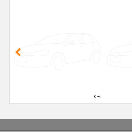
€ ∞,-