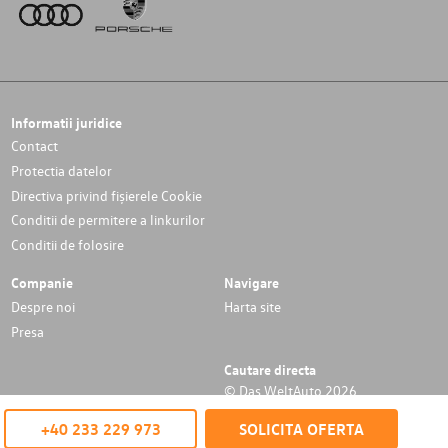
Informatii juridice
Contact
Protectia datelor
Directiva privind fișierele Cookie
Conditii de permitere a linkurilor
Conditii de folosire
Companie
Navigare
Despre noi
Harta site
Presa
Cautare directa
© Das WeltAuto 2026
+40 233 229 973
SOLICITA OFERTA