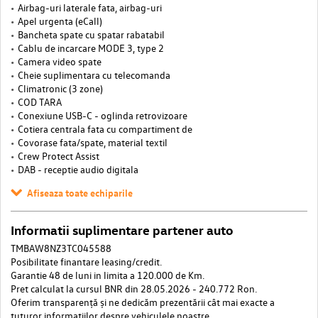
Airbag-uri laterale fata, airbag-uri
Apel urgenta (eCall)
Bancheta spate cu spatar rabatabil
Cablu de incarcare MODE 3, type 2
Camera video spate
Cheie suplimentara cu telecomanda
Climatronic (3 zone)
COD TARA
Conexiune USB-C - oglinda retrovizoare
Cotiera centrala fata cu compartiment de
Covorase fata/spate, material textil
Crew Protect Assist
DAB - receptie audio digitala
Afiseaza toate echiparile
Informatii suplimentare partener auto
TMBAW8NZ3TC045588
Posibilitate finantare leasing/credit.
Garantie 48 de luni in limita a 120.000 de Km.
Pret calculat la cursul BNR din 28.05.2026 - 240.772 Ron.
Oferim transparență și ne dedicăm prezentării cât mai exacte a
tuturor informațiilor despre vehiculele noastre.