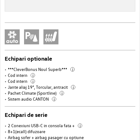
Echipari optionale
***CleverBonus Noul Superb***
i
Cod intern
i
Cod intern
i
Jante aliaj 19", Torcular, antracit
i
Pachet Climate (Sportline)
i
Sistem audio CANTON
i
Echipari de serie
2 Conexiuni USB-C in consola fata +
i
8+1(ecall) difuzoare
Airbag sofer + airbag pasager cu optiune