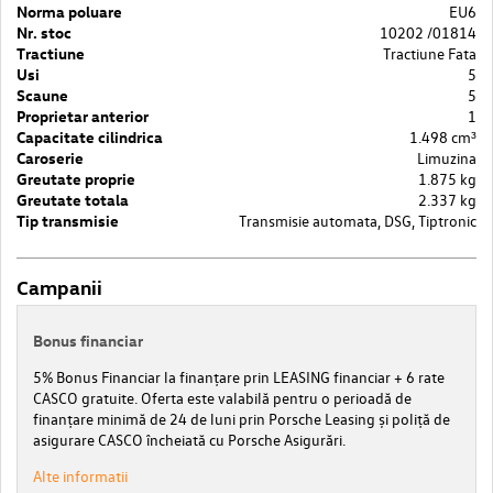
Norma poluare
EU6
Nr. stoc
10202 /01814
Tractiune
Tractiune Fata
Usi
5
Scaune
5
Proprietar anterior
1
Capacitate cilindrica
1.498 cm³
Caroserie
Limuzina
Greutate proprie
1.875 kg
Greutate totala
2.337 kg
Tip transmisie
Transmisie automata, DSG, Tiptronic
Campanii
Bonus financiar
5% Bonus Financiar la finanțare prin LEASING financiar + 6 rate
CASCO gratuite. Oferta este valabilă pentru o perioadă de
finanțare minimă de 24 de luni prin Porsche Leasing și poliță de
asigurare CASCO încheiată cu Porsche Asigurări.
Alte informatii