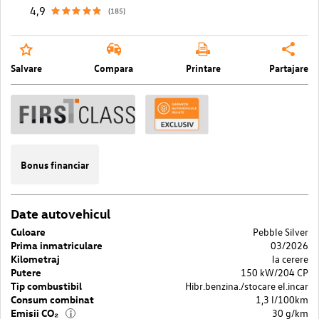
4,9
(185)
Salvare
Compara
Printare
Partajare
Bonus financiar
Date autovehicul
Culoare
Pebble Silver
Prima inmatriculare
03/2026
Kilometraj
la cerere
Putere
150 kW/204 CP
Tip combustibil
Hibr.benzina./stocare el.incar
Consum combinat
1,3 l/100km
Emisii CO₂
30 g/km
i