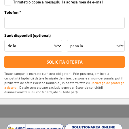
Trimiteti o copie a mesajului la adresa mea de e-mail
Telefon *
Sunt disponibil (optional)
SOLICITA OFERTA
Toate campurile marcate cu * sunt obligatorii. Prin prezenta, am luat la
cunoștintă faptul că datele furnizate de mine, personale și non-personale, pot fi
prelucrate de către Porsche Romania , in conformitate cu
Declarația de protecție
a datelor.
Datele sunt stocate exclusiv pentru a răspunde solicitării
dumneavoastră și nu vor fi partajate cu terțe părți.