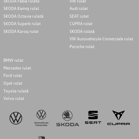
SKODA Fabia rulată
VW rulat
SKODA Kamiq rulat
Audi rulat
SKODA Octavia rulată
SEAT rulat
SKODA Superb rulat
CUPRA rulat
SKODA Karoq rulat
SKODA rulată
VW Autovehicule Comerciale rulat
Porsche rulat
BMW rulat
Mercedes rulat
Ford rulat
Opel rulat
Toyota rulată
Volvo rulat