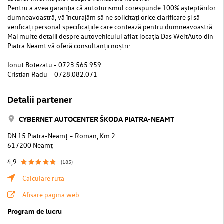
Pentru a avea garanția că autoturismul corespunde 100% așteptărilor
dumneavoastră, vă încurajăm să ne solicitați orice clarificare și să
verificați personal specificațiile care contează pentru dumneavoastră.
Mai multe detalii despre autovehiculul aflat locația Das WeltAuto din
Piatra Neamt vă oferă consultanții noștri:
Ionut Botezatu - 0723.565.959
Cristian Radu – 0728.082.071
Detalii partener
CYBERNET AUTOCENTER ŠKODA PIATRA-NEAMT
DN 15 Piatra-Neamţ – Roman, Km 2
617200 Neamţ
4,9
(185)
Calculare ruta
Afisare pagina web
Program de lucru