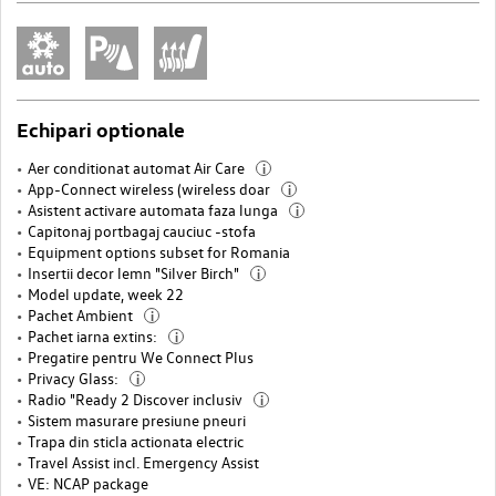
Echipari optionale
Aer conditionat automat Air Care
i
App-Connect wireless (wireless doar
i
Asistent activare automata faza lunga
i
Capitonaj portbagaj cauciuc -stofa
Equipment options subset for Romania
Insertii decor lemn "Silver Birch"
i
Model update, week 22
Pachet Ambient
i
Pachet iarna extins:
i
Pregatire pentru We Connect Plus
Privacy Glass:
i
Radio "Ready 2 Discover inclusiv
i
Sistem masurare presiune pneuri
Trapa din sticla actionata electric
Travel Assist incl. Emergency Assist
VE: NCAP package