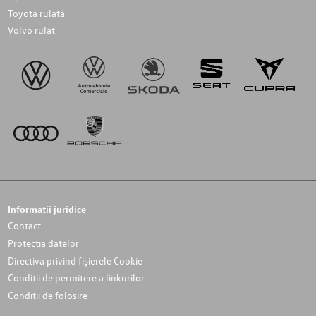
Toyota rulată
Volvo rulat
Informatii juridice
Contact
Protectia datelor
Directiva privind fișierele Cookie
Conditii de permitere a linkurilor
Conditii de folosire