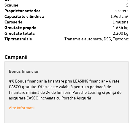
Scaune
5
Proprietar anterior
la cerere
Capacitate cilindrica
1.968 cm³
Caroserie
Limuzina
Greutate proprie
1.634 kg
Greutate totala
2.200 kg
Tip transmisie
Transmisie automata, DSG, Tiptronic
Campanii
Bonus financiar
4% Bonus financiar la finanțare prin LEASING financiar + 6 rate
CASCO gratuite. Oferta este valabilă pentru o perioadă de
finanțare minimă de 24 de luni prin Porsche Leasing și poliță de
asigurare CASCO încheiată cu Porsche Asigurări.
Alte informatii