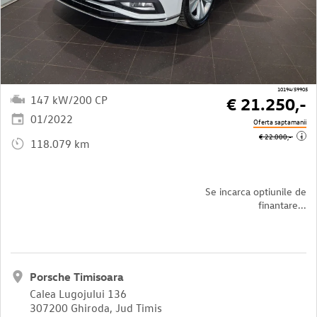
10194/59905
147 kW/200 CP
€ 21.250,-
01/2022
Oferta saptamanii
i
€ 22.000,-
118.079 km
Se incarca optiunile de
finantare...
Porsche Timisoara
Calea Lugojului 136
307200 Ghiroda, Jud Timis