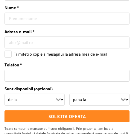
Nume *
Adresa e-mail *
Trimiteti o copie a mesajului la adresa mea de e-mail
Telefon *
Sunt disponibil (optional)
SOLICITA OFERTA
Toate campurile marcate cu * sunt obligatorii. Prin prezenta, am luat la
cunoștintă faptul că datele furnizate de mine, personale și non-personale, pot fi