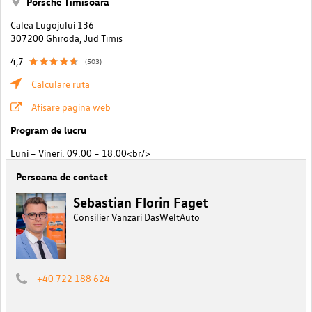
Porsche Timisoara
Calea Lugojului 136
307200 Ghiroda, Jud Timis
4,7
(503)
Calculare ruta
Afisare pagina web
Program de lucru
Luni – Vineri: 09:00 – 18:00<br/>
Persoana de contact
Sebastian Florin Faget
Consilier Vanzari DasWeltAuto
+40 722 188 624