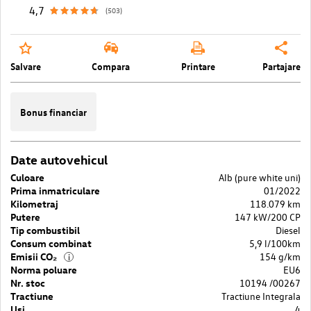
4,7
(503)
Salvare
Compara
Printare
Partajare
Bonus financiar
Date autovehicul
Culoare
Alb (pure white uni)
Prima inmatriculare
01/2022
Kilometraj
118.079 km
Putere
147 kW/200 CP
Tip combustibil
Diesel
Consum combinat
5,9 l/100km
Emisii CO₂
154 g/km
i
Norma poluare
EU6
Nr. stoc
10194 /00267
Tractiune
Tractiune Integrala
Usi
4