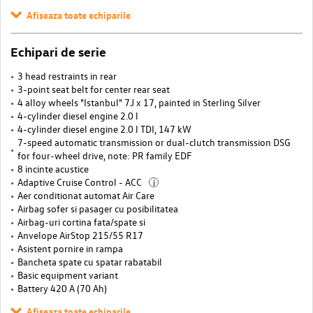
Afiseaza toate echiparile
Echipari de serie
3 head restraints in rear
3-point seat belt for center rear seat
4 alloy wheels "Istanbul" 7J x 17, painted in Sterling Silver
4-cylinder diesel engine 2.0 l
4-cylinder diesel engine 2.0 l TDI, 147 kW
7-speed automatic transmission or dual-clutch transmission DSG
for four-wheel drive, note: PR family EDF
8 incinte acustice
Adaptive Cruise Control - ACC
i
Aer conditionat automat Air Care
Airbag sofer si pasager cu posibilitatea
Airbag-uri cortina fata/spate si
Anvelope AirStop 215/55 R17
Asistent pornire in rampa
Bancheta spate cu spatar rabatabil
Basic equipment variant
Battery 420 A (70 Ah)
Afiseaza toate echiparile