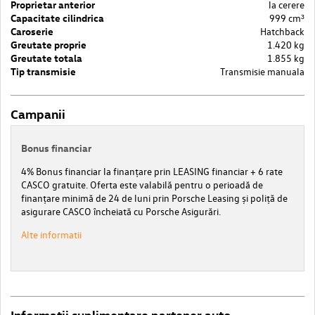
Proprietar anterior
la cerere
Capacitate cilindrica
999 cm³
Caroserie
Hatchback
Greutate proprie
1.420 kg
Greutate totala
1.855 kg
Tip transmisie
Transmisie manuala
Campanii
Bonus financiar
4% Bonus financiar la finanțare prin LEASING financiar + 6 rate
CASCO gratuite. Oferta este valabilă pentru o perioadă de
finanțare minimă de 24 de luni prin Porsche Leasing și poliță de
asigurare CASCO încheiată cu Porsche Asigurări.
Alte informatii
Informatii suplimentare partener auto