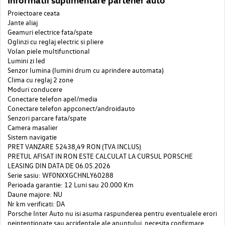
Proiectoare ceata
Jante aliaj
Geamuri electrice fata/spate
Oglinzi cu reglaj electric si pliere
Volan piele multifunctional
Lumini zi led
Senzor lumina (lumini drum cu aprindere automata)
Clima cu reglaj 2 zone
Moduri conducere
Conectare telefon apel/media
Conectare telefon appconect/androidauto
Senzori parcare fata/spate
Camera masalier
Sistem navigatie
PRET VANZARE 52438,49 RON (TVA INCLUS)
PRETUL AFISAT IN RON ESTE CALCULAT LA CURSUL PORSCHE
LEASING DIN DATA DE 06.05.2026
Serie sasiu: WF0NXXGCHNLY60288
Perioada garantie: 12 Luni sau 20.000 Km
Daune majore: NU
Nr km verificati: DA
Porsche Inter Auto nu isi asuma raspunderea pentru eventualele erori
neintentionate sau accidentale ale anuntului, necesita confirmare