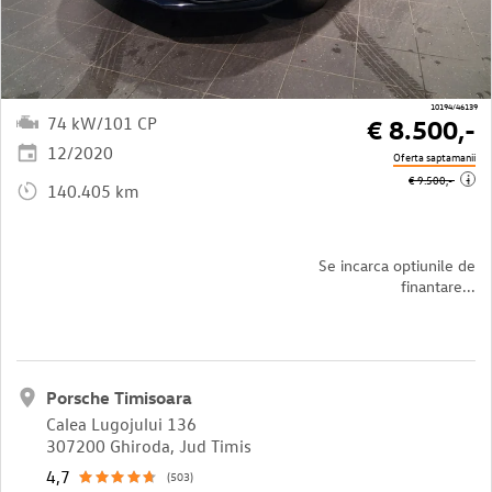
10194/46139
74 kW/101 CP
€ 8.500,-
12/2020
Oferta saptamanii
i
€ 9.500,-
140.405 km
Se incarca optiunile de
finantare...
Porsche Timisoara
Calea Lugojului 136
307200 Ghiroda, Jud Timis
4,7
(503)