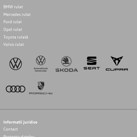
BMW rulat
Mercedes rulat
Ford rulat
Opel rulat
Toyota rulată
Volvo rulat
Informatii juridice
Contact
Protectia datelor