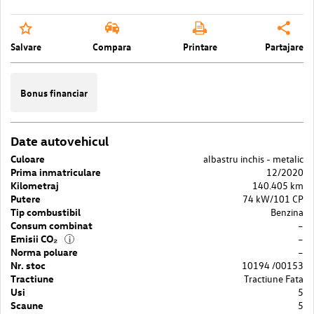
Salvare
Compara
Printare
Partajare
Bonus financiar
Date autovehicul
Culoare
albastru inchis - metalic
Prima inmatriculare
12/2020
Kilometraj
140.405 km
Putere
74 kW/101 CP
Tip combustibil
Benzina
Consum combinat
–
Emisii CO₂
–
i
Norma poluare
–
Nr. stoc
10194 /00153
Tractiune
Tractiune Fata
Usi
5
Scaune
5