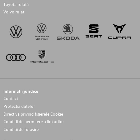
Toyota rulată
Volvo rulat
Informatii juridice
Contact
Protectia datelor
Directiva privind fișierele Cookie
Conditii de permitere a linkurilor
Conditii de folosire