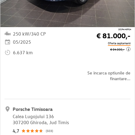
10194/40914
250 kW/340 CP
€ 81.000,-
05/2025
Oferta saptamanii
i
€ 84.000,-
6.637 km
Se incarca optiunile de
finantare...
Porsche Timisoara
Calea Lugojului 136
307200 Ghiroda, Jud Timis
4,7
(503)