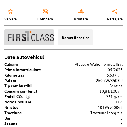
Salvare
Compara
Printare
Partajare
Bonus financiar
Date autovehicul
Culoare
Albastru Waitomo metalizat
Prima inmatriculare
05/2025
Kilometraj
6.637 km
Putere
250 kW/340 CP
Tip combustibil
Benzina
Consum combinat
10,8 l/100km
Emisii CO₂
251 g/km
i
Norma poluare
EU6
Nr. stoc
10194 /00042
Tractiune
Tractiune Integrala
Usi
5
Scaune
5