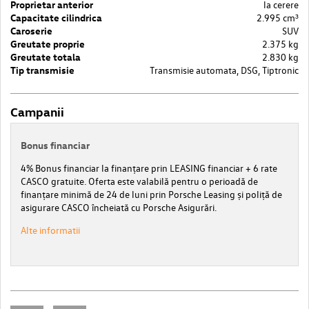
Proprietar anterior
la cerere
Capacitate cilindrica
2.995 cm³
Caroserie
SUV
Greutate proprie
2.375 kg
Greutate totala
2.830 kg
Tip transmisie
Transmisie automata, DSG, Tiptronic
Campanii
Bonus financiar
4% Bonus financiar la finanțare prin LEASING financiar + 6 rate
CASCO gratuite. Oferta este valabilă pentru o perioadă de
finanțare minimă de 24 de luni prin Porsche Leasing și poliță de
asigurare CASCO încheiată cu Porsche Asigurări.
Alte informatii