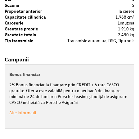
Scaune
5
Proprietar anterior
la cerere
Capacitate cilindrica
1.968 cm³
Caroserie
Limuzina
Greutate proprie
1.910 kg
Greutate totala
2.430 kg
Tip transmisie
Transmisie automata, DSG, Tiptronic
Campanii
Bonus financiar
2% Bonus financiar la finanțare prin CREDIT + 6 rate CASCO
gratuite. Oferta este valabilă pentru o perioadă de finanțare
minimă de 24 de luni prin Porsche Leasing și poliță de asigurare
CASCO încheiată cu Porsche Asigurări.
Alte informatii