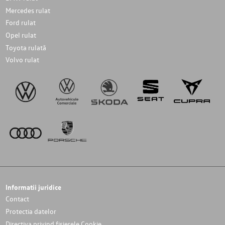
Mercedes rulat
Ford rulat
Opel rulat
Toyota rulată
Volvo rulat
Informatii juridice
Contact
Protectia datelor
Directiva privind fișierele Cookie