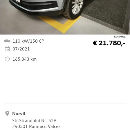
10192/08617
110 kW/150 CP
€ 21.780,-
07/2021
165.843 km
Nurvil
Str.Strandului Nr. 52A
240501 Ramnicu Valcea