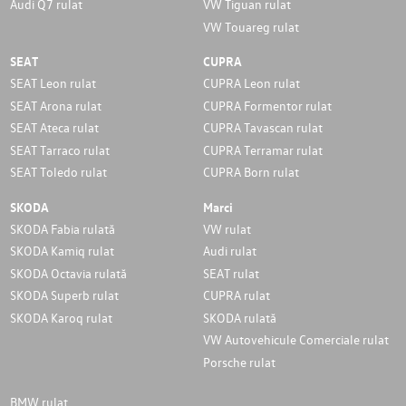
Audi Q7 rulat
VW Tiguan rulat
VW Touareg rulat
SEAT
CUPRA
SEAT Leon rulat
CUPRA Leon rulat
SEAT Arona rulat
CUPRA Formentor rulat
SEAT Ateca rulat
CUPRA Tavascan rulat
SEAT Tarraco rulat
CUPRA Terramar rulat
SEAT Toledo rulat
CUPRA Born rulat
SKODA
Marci
SKODA Fabia rulată
VW rulat
SKODA Kamiq rulat
Audi rulat
SKODA Octavia rulată
SEAT rulat
SKODA Superb rulat
CUPRA rulat
SKODA Karoq rulat
SKODA rulată
VW Autovehicule Comerciale rulat
Porsche rulat
BMW rulat