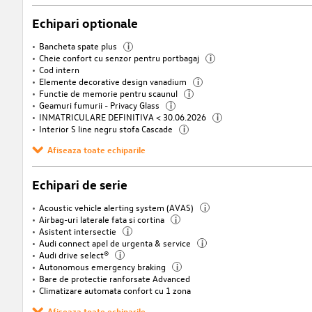
Echipari optionale
Bancheta spate plus
i
Cheie confort cu senzor pentru portbagaj
i
Cod intern
Elemente decorative design vanadium
i
Functie de memorie pentru scaunul
i
Geamuri fumurii - Privacy Glass
i
INMATRICULARE DEFINITIVA < 30.06.2026
i
Interior S line negru stofa Cascade
i
Afiseaza toate echiparile
Echipari de serie
Acoustic vehicle alerting system (AVAS)
i
Airbag-uri laterale fata si cortina
i
Asistent intersectie
i
Audi connect apel de urgenta & service
i
Audi drive select®
i
Autonomous emergency braking
i
Bare de protectie ranforsate Advanced
Climatizare automata confort cu 1 zona
Afiseaza toate echiparile