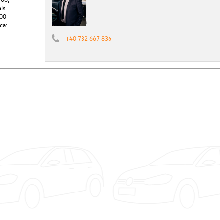
his
:00-
ca:
+40 732 667 836