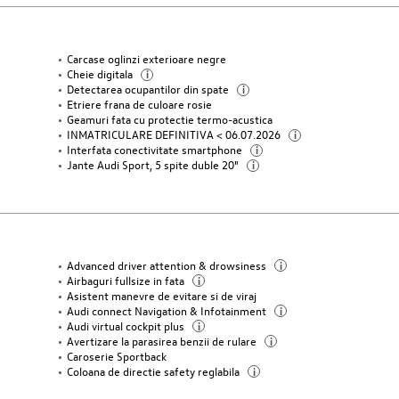
Carcase oglinzi exterioare negre
Cheie digitala
i
Detectarea ocupantilor din spate
i
Etriere frana de culoare rosie
Geamuri fata cu protectie termo-acustica
INMATRICULARE DEFINITIVA < 06.07.2026
i
Interfata conectivitate smartphone
i
Jante Audi Sport, 5 spite duble 20"
i
Advanced driver attention & drowsiness
i
Airbaguri fullsize in fata
i
Asistent manevre de evitare si de viraj
Audi connect Navigation & Infotainment
i
Audi virtual cockpit plus
i
Avertizare la parasirea benzii de rulare
i
Caroserie Sportback
Coloana de directie safety reglabila
i