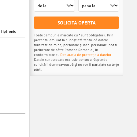
SOLICITA OFERTA
 Tiptronic
Toate campurile marcate cu * sunt obligatorii. Prin
prezenta, am luat la cunoștintă faptul că datele
furnizate de mine, personale și non-personale, pot fi
prelucrate de către Porsche Romania , in
conformitate cu
Declarația de protecție a datelor.
Datele sunt stocate exclusiv pentru a răspunde
solicitării dumneavoastră și nu vor fi partajate cu terțe
părți.