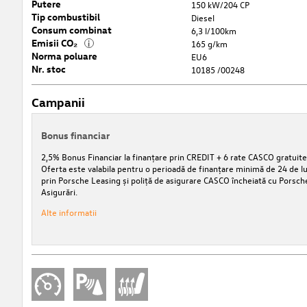
Putere
150 kW/204 CP
Tip combustibil
Diesel
Consum combinat
6,3 l/100km
Emisii CO₂
i
165 g/km
Norma poluare
EU6
Nr. stoc
10185 /00248
Campanii
Bonus financiar
2,5% Bonus Financiar la finanțare prin CREDIT + 6 rate CASCO gratuite
Oferta este valabila pentru o perioadă de finanțare minimă de 24 de lu
prin Porsche Leasing și poliță de asigurare CASCO încheiată cu Porsch
Asigurări.
Alte informatii