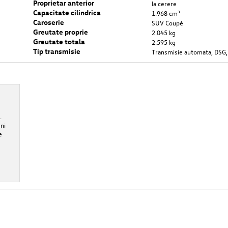
Proprietar anterior
la cerere
Capacitate cilindrica
1.968 cm³
Caroserie
SUV Coupé
Greutate proprie
2.045 kg
Greutate totala
2.595 kg
Tip transmisie
Transmisie automata, DSG,
.
ni
e