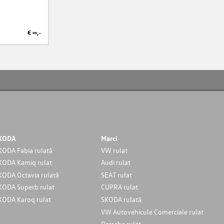
€ ∞,-
€ ∞,-
KODA
Marci
KODA Fabia rulată
VW rulat
KODA Kamiq rulat
Audi rulat
KODA Octavia rulată
SEAT rulat
KODA Superb rulat
CUPRA rulat
KODA Karoq rulat
SKODA rulată
VW Autovehicule Comerciale rulat
Porsche rulat