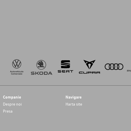
Companie
Navigare
Despre noi
Harta site
Presa