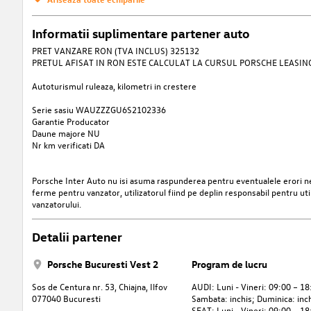
Informatii suplimentare partener auto
PRET VANZARE RON (TVA INCLUS) 325132
PRETUL AFISAT IN RON ESTE CALCULAT LA CURSUL PORSCHE LEASING 
Autoturismul ruleaza, kilometri in crestere
Serie sasiu WAUZZZGU6S2102336
Garantie Producator
Daune majore NU
Nr km verificati DA
Porsche Inter Auto nu isi asuma raspunderea pentru eventualele erori nei
ferme pentru vanzator, utilizatorul fiind pe deplin responsabil pentru uti
vanzatorului.
Detalii partener
Porsche Bucuresti Vest 2
Program de lucru
Sos de Centura nr. 53, Chiajna, Ilfov
AUDI: Luni - Vineri: 09:00 – 18
077040 Bucuresti
Sambata: inchis; Duminica: inc
SEAT: Luni - Vineri: 09:00 – 18