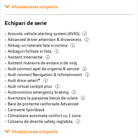
Afiseaza toate echiparile
Echipari de serie
Acoustic vehicle alerting system (AVAS)
i
Advanced driver attention & drowsiness
i
Airbag-uri laterale fata si cortina
i
Airbaguri fullsize in fata
i
Asistent intersectie
i
Asistent manevre de evitare si de viraj
Audi connect apel de urgenta & service
i
Audi connect Navigation & Infotainment
i
Audi drive select®
i
Audi virtual cockpit plus
i
Autonomous emergency braking
i
Avertizare la parasirea benzii de rulare
i
Bare de protectie ranforsate Advanced
Caroserie Sportback
Climatizare automata confort cu 1 zona
Coloana de directie safety reglabila
i
Afiseaza toate echiparile