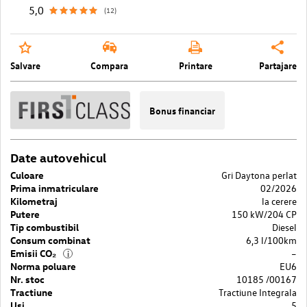
5,0
(12)
Salvare
Compara
Printare
Partajare
Bonus financiar
Date autovehicul
Culoare
Gri Daytona perlat
Prima inmatriculare
02/2026
Kilometraj
la cerere
Putere
150 kW/204 CP
Tip combustibil
Diesel
Consum combinat
6,3 l/100km
Emisii CO₂
–
i
Norma poluare
EU6
Nr. stoc
10185 /00167
Tractiune
Tractiune Integrala
Usi
5