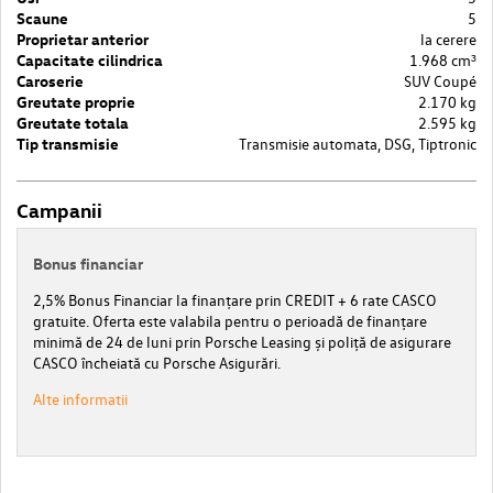
Scaune
5
Proprietar anterior
la cerere
Capacitate cilindrica
1.968 cm³
Caroserie
SUV Coupé
Greutate proprie
2.170 kg
Greutate totala
2.595 kg
Tip transmisie
Transmisie automata, DSG, Tiptronic
Campanii
Bonus financiar
2,5% Bonus Financiar la finanțare prin CREDIT + 6 rate CASCO
gratuite. Oferta este valabila pentru o perioadă de finanțare
minimă de 24 de luni prin Porsche Leasing și poliță de asigurare
CASCO încheiată cu Porsche Asigurări.
Alte informatii