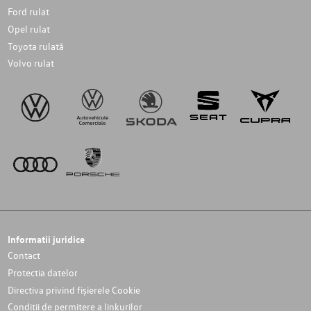
Ford rulat
Opel rulat
Toyota rulată
Volvo rulat
Informatii juridice
Contact
Protectia datelor
Directiva privind fișierele Cookie
Conditii de permitere a linkurilor