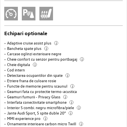
Echipari optionale
Adaptive cruise assist plus
i
Bancheta spate plus
i
Carcase oglinzi exterioare negre
Cheie confort cu senzor pentru portbagaj
i
Cheie digitala
i
Cod intern
Detectarea ocupantilor din spate
i
Etriere frana de culoare rosie
Functie de memorie pentru scaunul
i
Geamuri fata cu protectie termo-acustica
Geamuri fumurii - Privacy Glass
i
Interfata conectivitate smartphone
i
Interior S combi. negru microfibra/piele
i
Jante Audi Sport, 5 spite duble 20"
i
MMI experience pro
i
Ornamente interioare carbon micro Twill
i