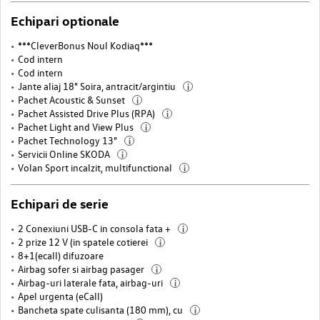
Echipari optionale
***CleverBonus Noul Kodiaq***
Cod intern
Cod intern
Jante aliaj 18" Soira, antracit/argintiu
i
Pachet Acoustic & Sunset
i
Pachet Assisted Drive Plus (RPA)
i
Pachet Light and View Plus
i
Pachet Technology 13"
i
Servicii Online SKODA
i
Volan Sport incalzit, multifunctional
i
Echipari de serie
2 Conexiuni USB-C in consola fata +
i
2 prize 12 V (in spatele cotierei
i
8+1(ecall) difuzoare
Airbag sofer si airbag pasager
i
Airbag-uri laterale fata, airbag-uri
i
Apel urgenta (eCall)
Bancheta spate culisanta (180 mm), cu
i