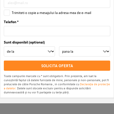
Trimiteti o copie a mesajului la adresa mea de e-mail
Telefon *
Sunt disponibil (optional)
SOLICITA OFERTA
Toate campurile marcate cu * sunt obligatorii. Prin prezenta, am luat la
cunoștintă faptul că datele furnizate de mine, personale și non-personale, pot fi
prelucrate de către Porsche Romania , in conformitate cu
Declarația de protecție
a datelor.
Datele sunt stocate exclusiv pentru a răspunde solicitării
dumneavoastră și nu vor fi partajate cu terțe părți.