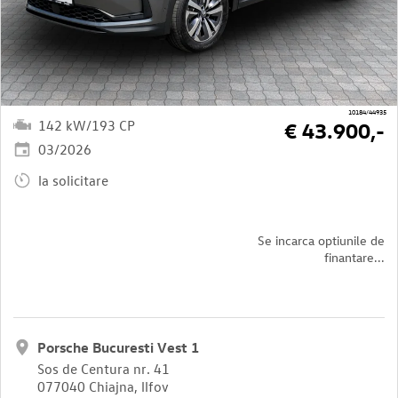
10184/44935
142 kW/193 CP
€ 43.900,-
03/2026
la solicitare
Se incarca optiunile de
finantare...
Porsche Bucuresti Vest 1
Sos de Centura nr. 41
077040 Chiajna, llfov