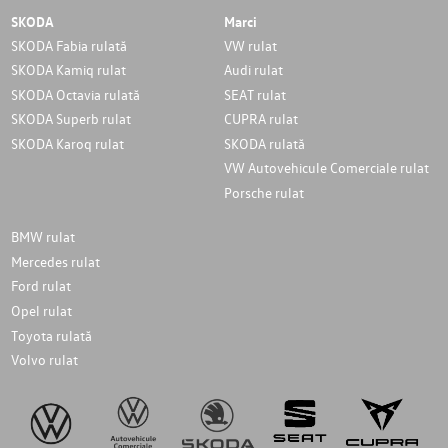
SKODA
Marci
SKODA Fabia rulată
VW rulat
SKODA Kamiq rulat
Audi rulat
SKODA Octavia rulată
SEAT rulat
SKODA Superb rulat
CUPRA rulat
SKODA Karoq rulat
SKODA rulată
VW Autovehicule Comerciale rulat
Porsche rulat
BMW rulat
Mercedes rulat
Ford rulat
Opel rulat
Toyota rulată
Volvo rulat