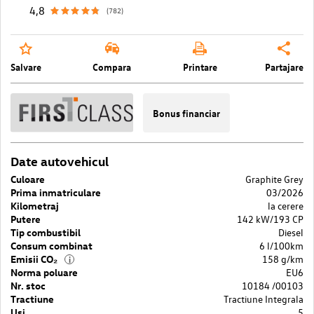
4,8
(782)
Salvare
Compara
Printare
Partajare
Bonus financiar
Date autovehicul
Culoare
Graphite Grey
Prima inmatriculare
03/2026
Kilometraj
la cerere
Putere
142 kW/193 CP
Tip combustibil
Diesel
Consum combinat
6 l/100km
Emisii CO₂
158 g/km
i
Norma poluare
EU6
Nr. stoc
10184 /00103
Tractiune
Tractiune Integrala
Usi
5