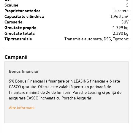
Scaune
5
Proprietar anterior
la cerere
Capacitate cilindrica
1.968 cm³
Caroserie
SUV
Greutate proprie
1.799 kg
Greutate totala
2.390 kg
Tip transmisie
Transmisie automata, DSG, Tiptronic
Campanii
Bonus financiar
5% Bonus Financiar la finanțare prin LEASING financiar + 6 rate
CASCO gratuite. Oferta este valabilă pentru o perioadă de
finanțare minimă de 24 de luni prin Porsche Leasing și poliță de
asigurare CASCO încheiată cu Porsche Asigurări.
Alte informatii