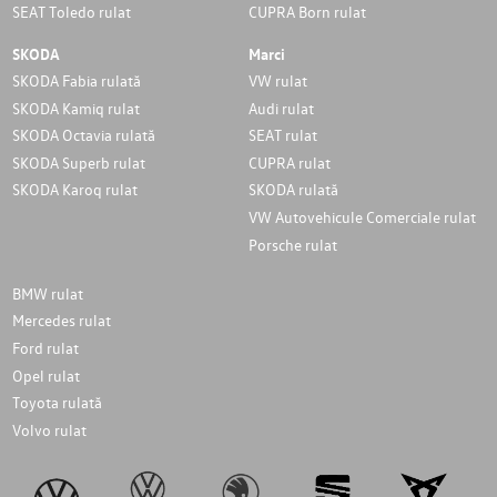
SEAT Toledo rulat
CUPRA Born rulat
SKODA
Marci
SKODA Fabia rulată
VW rulat
SKODA Kamiq rulat
Audi rulat
SKODA Octavia rulată
SEAT rulat
SKODA Superb rulat
CUPRA rulat
SKODA Karoq rulat
SKODA rulată
VW Autovehicule Comerciale rulat
Porsche rulat
BMW rulat
Mercedes rulat
Ford rulat
Opel rulat
Toyota rulată
Volvo rulat