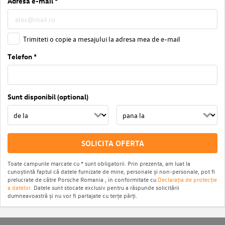
Adresa e-mail *
Trimiteti o copie a mesajului la adresa mea de e-mail
Telefon *
Sunt disponibil (optional)
SOLICITA OFERTA
Toate campurile marcate cu * sunt obligatorii. Prin prezenta, am luat la
cunoștintă faptul că datele furnizate de mine, personale și non-personale, pot fi
prelucrate de către Porsche Romania , in conformitate cu
Declarația de protecție
a datelor.
Datele sunt stocate exclusiv pentru a răspunde solicitării
dumneavoastră și nu vor fi partajate cu terțe părți.