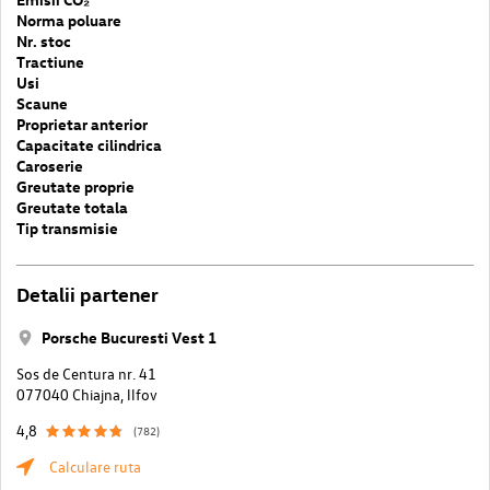
Norma poluare
Nr. stoc
Tractiune
Usi
Scaune
Proprietar anterior
Capacitate cilindrica
Caroserie
Greutate proprie
Greutate totala
Tip transmisie
Detalii partener
Porsche Bucuresti Vest 1
Sos de Centura nr. 41
077040 Chiajna, llfov
4,8
(782)
Calculare ruta