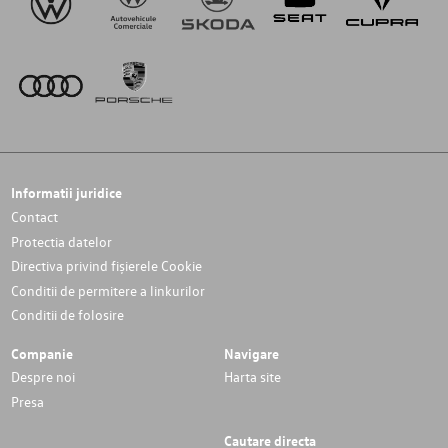
Informatii juridice
Contact
Protectia datelor
Directiva privind fișierele Cookie
Conditii de permitere a linkurilor
Conditii de folosire
Companie
Navigare
Despre noi
Harta site
Presa
Cautare directa