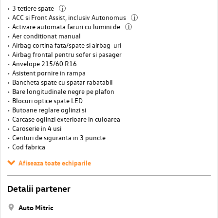
3 tetiere spate
i
ACC si Front Assist, inclusiv Autonomus
i
Activare automata faruri cu lumini de
i
Aer conditionat manual
Airbag cortina fata/spate si airbag-uri
Airbag frontal pentru sofer si pasager
Anvelope 215/60 R16
Asistent pornire in rampa
Bancheta spate cu spatar rabatabil
Bare longitudinale negre pe plafon
Blocuri optice spate LED
Butoane reglare oglinzi si
Carcase oglinzi exterioare in culoarea
Caroserie in 4 usi
Centuri de siguranta in 3 puncte
Cod fabrica
Afiseaza toate echiparile
Detalii partener
Auto Mitric