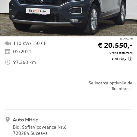
10177/01739
110 kW/150 CP
€ 20.550,-
05/2021
Oferta saptamanii
i
€ 20.990,-
97.360 km
Se incarca optiunile de
finantare...
Auto Mitric
Bld. SofiaVicoveanca Nr.6
720284 Suceava