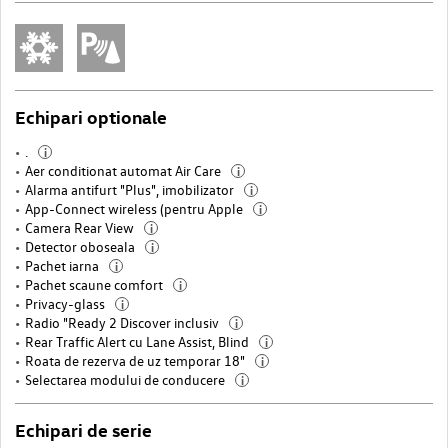
Echipari optionale
.
i
Aer conditionat automat Air Care
i
Alarma antifurt "Plus", imobilizator
i
App-Connect wireless (pentru Apple
i
Camera Rear View
i
Detector oboseala
i
Pachet iarna
i
Pachet scaune comfort
i
Privacy-glass
i
Radio "Ready 2 Discover inclusiv
i
Rear Traffic Alert cu Lane Assist, Blind
i
Roata de rezerva de uz temporar 18"
i
Selectarea modului de conducere
i
Echipari de serie