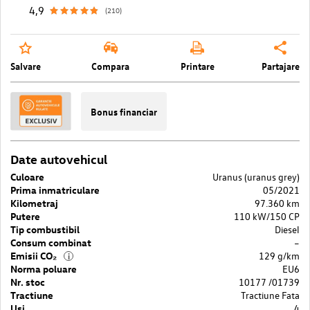
4,9
(210)
Salvare
Compara
Printare
Partajare
Bonus financiar
Date autovehicul
Culoare
Uranus (uranus grey)
Prima inmatriculare
05/2021
Kilometraj
97.360 km
Putere
110 kW/150 CP
Tip combustibil
Diesel
Consum combinat
–
Emisii CO₂
129 g/km
i
Norma poluare
EU6
Nr. stoc
10177 /01739
Tractiune
Tractiune Fata
Usi
4