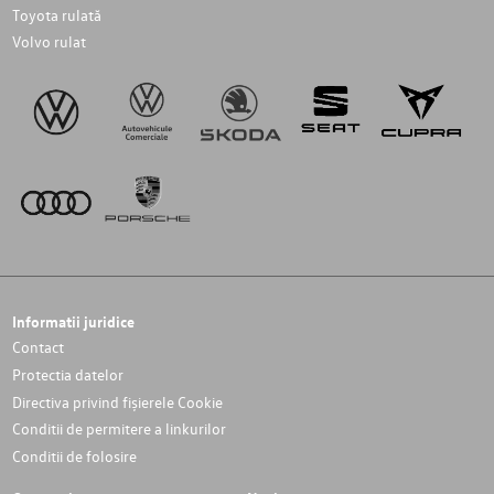
Toyota rulată
Volvo rulat
Informatii juridice
Contact
Protectia datelor
Directiva privind fișierele Cookie
Conditii de permitere a linkurilor
Conditii de folosire