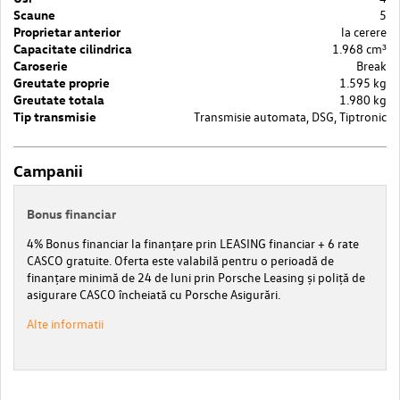
Scaune
5
Proprietar anterior
la cerere
Capacitate cilindrica
1.968 cm³
Caroserie
Break
Greutate proprie
1.595 kg
Greutate totala
1.980 kg
Tip transmisie
Transmisie automata, DSG, Tiptronic
Campanii
Bonus financiar
4% Bonus financiar la finanțare prin LEASING financiar + 6 rate
CASCO gratuite. Oferta este valabilă pentru o perioadă de
finanțare minimă de 24 de luni prin Porsche Leasing și poliță de
asigurare CASCO încheiată cu Porsche Asigurări.
Alte informatii