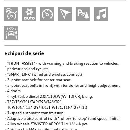
Echipari de serie
"FRONT ASSIST" - with warning and braking reaction to vehicles,
pedestrians and cyclists
"SMART LINK" (wired and wireless connect)
3-point seat belt for center rear seat
3-point seat belts in front, with tensioner and height adjustment
4 doors
4-cyl. turbo diesel 2.0l/110kW(4V) TDI CR; b.eng.
T37/T3Y/TS1/T4P/T98/T4S/TR1
T0P/T0N/T13/T29/TD1/TI9/T3C/T1N/T27/T1Q
7-speed automatic transmission
Adaptive cruise control (with "follow-to-stop") and speed limiter
Alloy wheels "TWISTER AERO" 7J x 16" - 4 pcs
Antenna for FM reception only, diversity