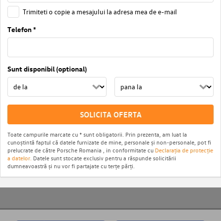
Trimiteti o copie a mesajului la adresa mea de e-mail
Telefon *
Sunt disponibil (optional)
SOLICITA OFERTA
Toate campurile marcate cu * sunt obligatorii. Prin prezenta, am luat la
cunoștintă faptul că datele furnizate de mine, personale și non-personale, pot fi
prelucrate de către Porsche Romania , in conformitate cu
Declarația de protecție
a datelor.
Datele sunt stocate exclusiv pentru a răspunde solicitării
dumneavoastră și nu vor fi partajate cu terțe părți.