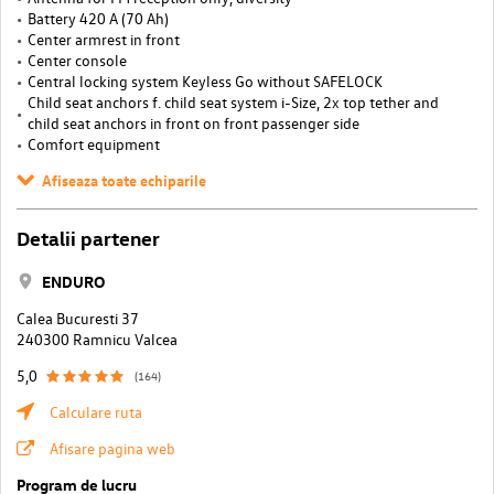
Battery 420 A (70 Ah)
Center armrest in front
Center console
Central locking system Keyless Go without SAFELOCK
Child seat anchors f. child seat system i-Size, 2x top tether and
child seat anchors in front on front passenger side
Comfort equipment
Afiseaza toate echiparile
Detalii partener
ENDURO
Calea Bucuresti 37
240300 Ramnicu Valcea
5,0
(164)
Calculare ruta
Afisare pagina web
Program de lucru