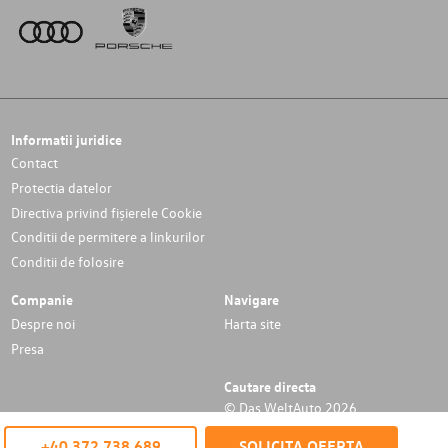
Informatii juridice
Contact
Protectia datelor
Directiva privind fișierele Cookie
Conditii de permitere a linkurilor
Conditii de folosire
Companie
Navigare
Despre noi
Harta site
Presa
Cautare directa
© Das WeltAuto 2026
+40 372 738 689
SOLICITA OFERTA