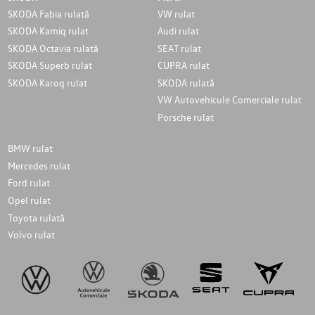
SKODA Fabia rulată
VW rulat
SKODA Kamiq rulat
Audi rulat
SKODA Octavia rulată
SEAT rulat
SKODA Superb rulat
CUPRA rulat
SKODA Karoq rulat
SKODA rulată
VW Autovehicule Comerciale rulat
Porsche rulat
BMW rulat
Mercedes rulat
Ford rulat
Opel rulat
Toyota rulată
Volvo rulat