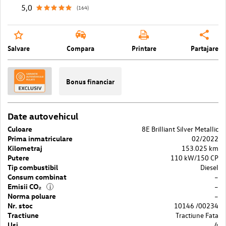
5,0
(164)
Salvare
Compara
Printare
Partajare
Bonus financiar
Date autovehicul
Culoare
8E Brilliant Silver Metallic
Prima inmatriculare
02/2022
Kilometraj
153.025 km
Putere
110 kW/150 CP
Tip combustibil
Diesel
Consum combinat
–
Emisii CO₂
–
i
Norma poluare
–
Nr. stoc
10146 /00234
Tractiune
Tractiune Fata
Usi
4