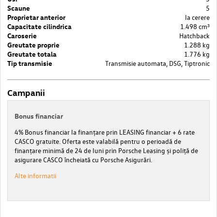
Scaune
5
Proprietar anterior
la cerere
Capacitate cilindrica
1.498 cm³
Caroserie
Hatchback
Greutate proprie
1.288 kg
Greutate totala
1.776 kg
Tip transmisie
Transmisie automata, DSG, Tiptronic
Campanii
Bonus financiar
4% Bonus financiar la finanțare prin LEASING financiar + 6 rate
CASCO gratuite. Oferta este valabilă pentru o perioadă de
finanțare minimă de 24 de luni prin Porsche Leasing și poliță de
asigurare CASCO încheiată cu Porsche Asigurări.
Alte informatii