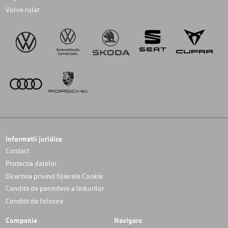
Volvo rulat
Informatii juridice
Contact
Protectia datelor
Directiva privind fișierele Cookie
Conditii de permitere a linkurilor
Conditii de folosire
Companie
Navigare