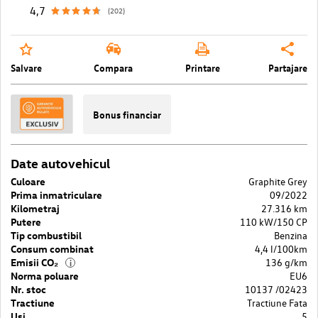
4,7
(202)
Salvare
Compara
Printare
Partajare
Bonus financiar
Date autovehicul
Culoare
Graphite Grey
Prima inmatriculare
09/2022
Kilometraj
27.316 km
Putere
110 kW/150 CP
Tip combustibil
Benzina
Consum combinat
4,4 l/100km
Emisii CO₂
136 g/km
i
Norma poluare
EU6
Nr. stoc
10137 /02423
Tractiune
Tractiune Fata
Usi
5