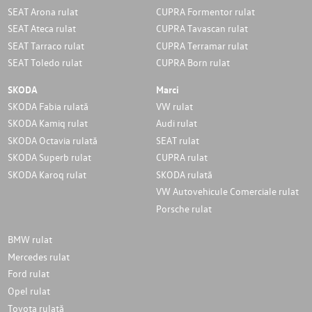
SEAT Arona rulat
CUPRA Formentor rulat
SEAT Ateca rulat
CUPRA Tavascan rulat
SEAT Tarraco rulat
CUPRA Terramar rulat
SEAT Toledo rulat
CUPRA Born rulat
SKODA
Marci
SKODA Fabia rulată
VW rulat
SKODA Kamiq rulat
Audi rulat
SKODA Octavia rulată
SEAT rulat
SKODA Superb rulat
CUPRA rulat
SKODA Karoq rulat
SKODA rulată
VW Autovehicule Comerciale rulat
Porsche rulat
BMW rulat
Mercedes rulat
Ford rulat
Opel rulat
Toyota rulată