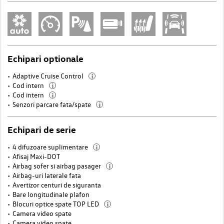
Echipari optionale
Adaptive Cruise Control
i
Cod intern
i
Cod intern
i
Senzori parcare fata/spate
i
Echipari de serie
4 difuzoare suplimentare
i
Afisaj Maxi-DOT
Airbag sofer si airbag pasager
i
Airbag-uri laterale fata
Avertizor centuri de siguranta
Bare longitudinale plafon
Blocuri optice spate TOP LED
i
Camera video spate
Camera video spate