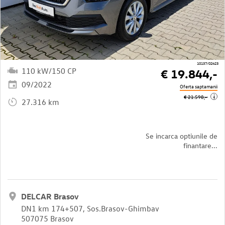
10137/02423
110 kW/150 CP
€ 19.844,-
09/2022
Oferta saptamanii
i
€ 21.598,-
27.316 km
Se incarca optiunile de
finantare...
DELCAR Brasov
DN1 km 174+507, Sos.Brasov-Ghimbav
507075 Brasov