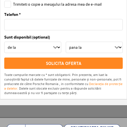
Trimiteti o copie a mesajului la adresa mea de e-mail
Telefon *
Sunt disponibil (optional)
SOLICITA OFERTA
Toate campurile marcate cu * sunt obligatorii. Prin prezenta, am luat la
cunoștintă faptul că datele furnizate de mine, personale și non-personale, pot fi
prelucrate de către Porsche Romania , in conformitate cu
Declarația de protecție
a datelor.
Datele sunt stocate exclusiv pentru a răspunde solicitării
dumneavoastră și nu vor fi partajate cu terțe părți.