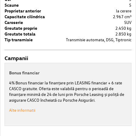
Scaune
5
Proprietar anterior
la cerere
Capacitate cilindrica
2.967 cm³
Caroserie
SUV
Greutate proprie
2.450 kg
Greutate totala
2.850 kg
Tip transmisie
Transmisie automata, DSG, Tiptronic
Campanii
Bonus financiar
4% Bonus financiar la finanțare prin LEASING financiar + 6 rate
CASCO gratuite. Oferta este valabilă pentru o perioadă de
finanțare minimă de 24 de luni prin Porsche Leasing și poliță de
asigurare CASCO încheiată cu Porsche Asigurări.
Alte informatii