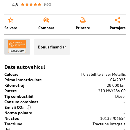
4,9
(420)
Salvare
Compara
Printare
Partajare
Bonus financiar
Date autovehicul
Culoare
F0 Satellite Silver Metallic
Prima inmatriculare
04/2023
Kilometraj
28.000 km
Putere
210 kW/286 CP
Tip combustibil
Diesel
Consum combinat
–
Emisii CO₂
–
i
Norma poluare
–
Nr. stoc
10133 /06654
Tractiune
Tractiune Integrala
Usi
5