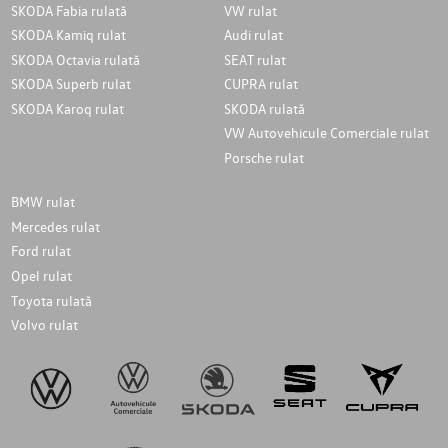
SKODA Fabia rulată
VW rulat
SKODA Kamiq rulat
Audi rulat
SKODA Octavia rulată
SEAT rulat
SKODA Superb rulat
CUPRA rulat
SKODA Karoq rulat
SKODA rulată
VW Autovehicule Comerciale rulat
Porsche rulat
BMW rulat
Mercedes rulat
Ford rulat
Opel rulat
Toyota rulată
Volvo rulat