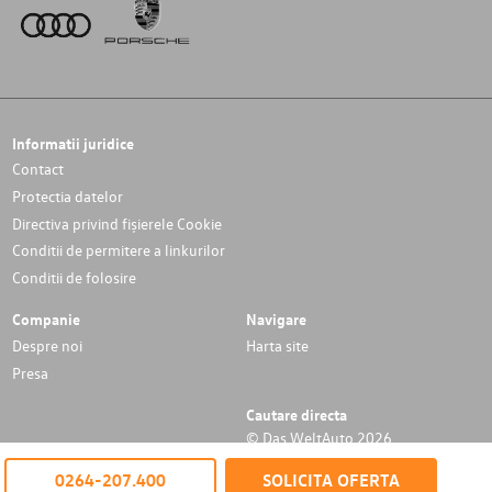
Informatii juridice
Contact
Protectia datelor
Directiva privind fișierele Cookie
Conditii de permitere a linkurilor
Conditii de folosire
Companie
Navigare
Despre noi
Harta site
Presa
Cautare directa
© Das WeltAuto 2026
0264-207.400
SOLICITA OFERTA