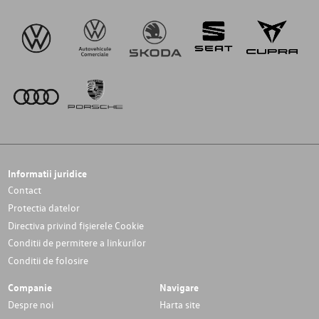
Informatii juridice
Contact
Protectia datelor
Directiva privind fișierele Cookie
Conditii de permitere a linkurilor
Conditii de folosire
Companie
Navigare
Despre noi
Harta site