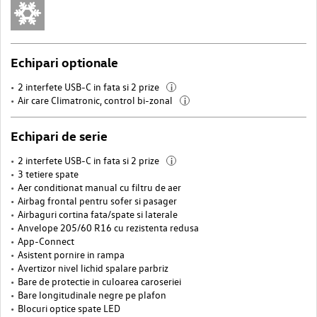
Echipari optionale
2 interfete USB-C in fata si 2 prize
i
Air care Climatronic, control bi-zonal
i
Echipari de serie
2 interfete USB-C in fata si 2 prize
i
3 tetiere spate
Aer conditionat manual cu filtru de aer
Airbag frontal pentru sofer si pasager
Airbaguri cortina fata/spate si laterale
Anvelope 205/60 R16 cu rezistenta redusa
App-Connect
Asistent pornire in rampa
Avertizor nivel lichid spalare parbriz
Bare de protectie in culoarea caroseriei
Bare longitudinale negre pe plafon
Blocuri optice spate LED