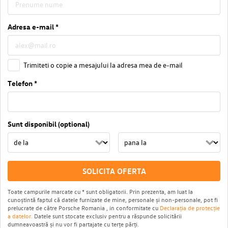
Adresa e-mail *
Trimiteti o copie a mesajului la adresa mea de e-mail
Telefon *
Sunt disponibil (optional)
SOLICITA OFERTA
Toate campurile marcate cu * sunt obligatorii. Prin prezenta, am luat la
cunoștintă faptul că datele furnizate de mine, personale și non-personale, pot fi
prelucrate de către Porsche Romania , in conformitate cu
Declarația de protecție
a datelor.
Datele sunt stocate exclusiv pentru a răspunde solicitării
dumneavoastră și nu vor fi partajate cu terțe părți.