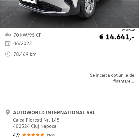
10133/06608
70 kW/95 CP
€ 14.641,-
06/2023
78.469 km
Se incarca optiunile de
finantare...
AUTOWORLD INTERNATIONAL SRL
Calea Floresti Nr. 145
400524 Cluj Napoca
4,9
(420)