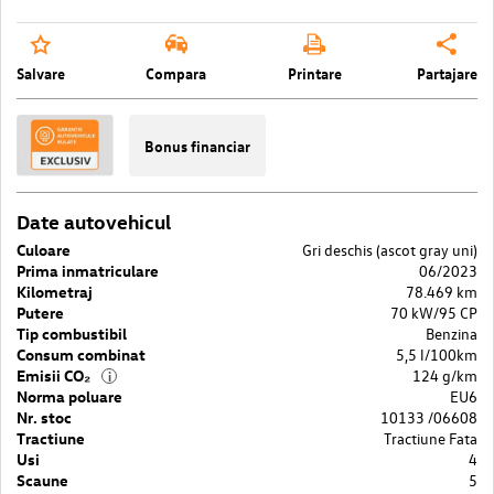
Salvare
Compara
Printare
Partajare
Bonus financiar
Date autovehicul
Culoare
Gri deschis (ascot gray uni)
Prima inmatriculare
06/2023
Kilometraj
78.469 km
Putere
70 kW/95 CP
Tip combustibil
Benzina
Consum combinat
5,5 l/100km
Emisii CO₂
124 g/km
i
Norma poluare
EU6
Nr. stoc
10133 /06608
Tractiune
Tractiune Fata
Usi
4
Scaune
5