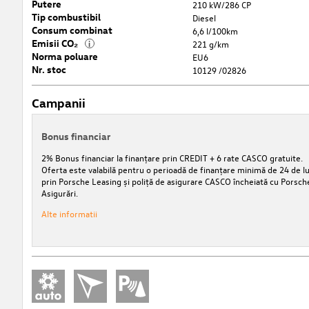
Putere
210 kW/286 CP
Tip combustibil
Diesel
Consum combinat
6,6 l/100km
Emisii CO₂
i
221 g/km
Norma poluare
EU6
Nr. stoc
10129 /02826
Campanii
Bonus financiar
2% Bonus financiar la finanțare prin CREDIT + 6 rate CASCO gratuite.
Oferta este valabilă pentru o perioadă de finanțare minimă de 24 de lu
prin Porsche Leasing și poliță de asigurare CASCO încheiată cu Porsch
Asigurări.
Alte informatii