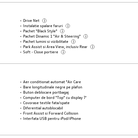
Drive Net
i
Instalatie spalare faruri
i
Pachet "Black Style"
i
Pachet Dinamic 1 "Air & Steering"
i
Pachet lumini si vizibilitate
i
Park Assist si Area View, inclusiv Rear
i
Soft - Close portiere
i
Aer conditionat automat "Air Care
Bare longitudinale negre pe plafon
Buton deblocare portbagaj
Computer de bord "Top" cu display 7'
Covorase textile fata/spate
Diferential autoblocabil
Front Assist si Forward Collision
Interfata USB pentru iPod/iPhone