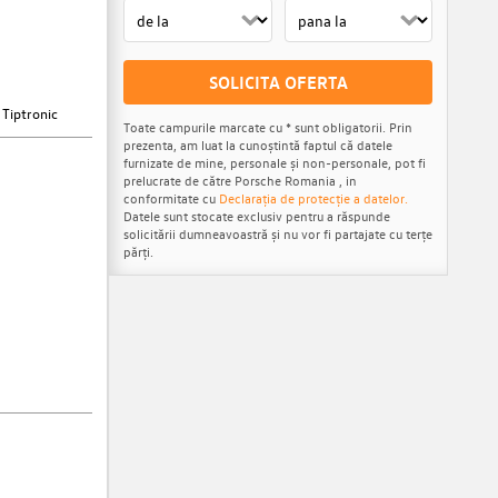
SOLICITA OFERTA
 Tiptronic
Toate campurile marcate cu * sunt obligatorii. Prin
prezenta, am luat la cunoștintă faptul că datele
furnizate de mine, personale și non-personale, pot fi
prelucrate de către Porsche Romania , in
conformitate cu
Declarația de protecție a datelor.
Datele sunt stocate exclusiv pentru a răspunde
solicitării dumneavoastră și nu vor fi partajate cu terțe
părți.