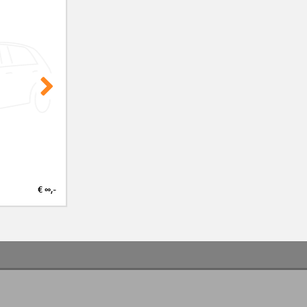
€ ∞,-
€ ∞,-