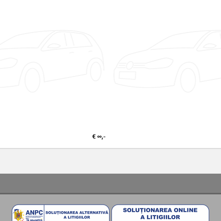
€ ∞,-