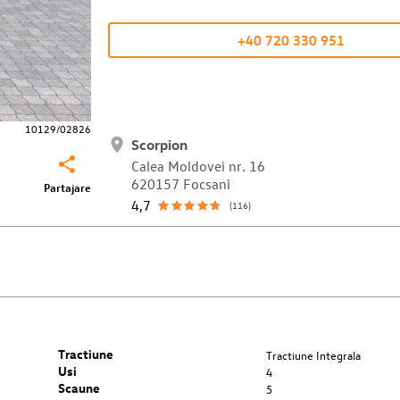
+40 720 330 951
10129/02826
Scorpion
Calea Moldovei nr. 16
620157 Focsani
Partajare
4,7
(116)
Tractiune
Tractiune Integrala
Usi
4
Scaune
5