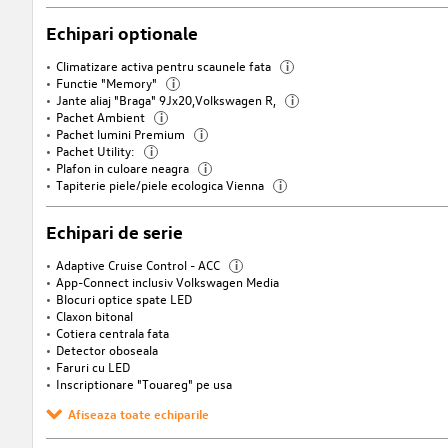
Echipari optionale
Climatizare activa pentru scaunele fata
i
Functie "Memory"
i
Jante aliaj "Braga" 9Jx20,Volkswagen R,
i
Pachet Ambient
i
Pachet lumini Premium
i
Pachet Utility:
i
Plafon in culoare neagra
i
Tapiterie piele/piele ecologica Vienna
i
Echipari de serie
Adaptive Cruise Control - ACC
i
App-Connect inclusiv Volkswagen Media
Blocuri optice spate LED
Claxon bitonal
Cotiera centrala fata
Detector oboseala
Faruri cu LED
Inscriptionare "Touareg" pe usa
Afiseaza toate echiparile