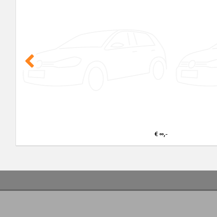
€ ∞,-