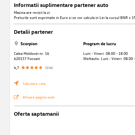
Informatii suplimentare partener auto
Masina are revizii la zi.
Preturile sunt exprimate in Euro si se vor calcula in Lei la cursul BNR + 1%
Detalii partener
Scorpion
Program de lucru
Calea Moldovei nr. 16
Luni - Vineri: 08.00 - 18.00
620157 Focsani
Weltauto: Luni - Vineri: 08.00 
4,7
(116)
Calculare ruta
Afisare pagina web
Oferta saptamanii