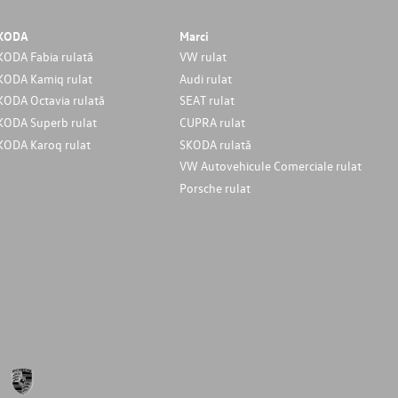
KODA
Marci
KODA Fabia rulată
VW rulat
KODA Kamiq rulat
Audi rulat
KODA Octavia rulată
SEAT rulat
KODA Superb rulat
CUPRA rulat
KODA Karoq rulat
SKODA rulată
VW Autovehicule Comerciale rulat
Porsche rulat