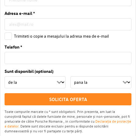
Adresa e-mail *
Trimiteti o copie a mesajului la adresa mea de e-mail
Telefon *
Sunt disponibil (optional)
SOLICITA OFERTA
Toate campurile marcate cu * sunt obligatorii. Prin prezenta, am luat la
cunoștintă faptul că datele furnizate de mine, personale și non-personale, pot fi
prelucrate de către Porsche Romania , in conformitate cu
Declarația de protecție
a datelor.
Datele sunt stocate exclusiv pentru a răspunde solicitării
dumneavoastră și nu vor fi partajate cu terțe părți.