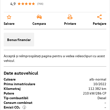
4,9
(705)
Salvare
Compara
Printare
Partajare
Bonus financiar
Acceptă
și reîmprospătați pagina pentru a vedea videoclipuri cu acest
vehicul.
Date autovehicul
Culoare
alb-normal
Prima inmatriculare
10/2022
Kilometraj
112.382 km
Putere
210 kW/286 CP
Tip combustibil
Diesel
Consum combinat
–
Emisii CO₂
–
i