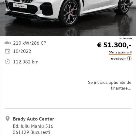
10125/08886
210 kW/286 CP
€ 51.300,-
10/2022
Oferta saptamanii
i
€ 54.990,-
112.382 km
Se incarca optiunile de
finantare...
Brady Auto Center
Bd. Iuliu Maniu 516
061129 Bucuresti