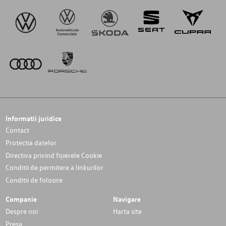
Informatii juridice
Contact
Protectia datelor
Directiva privind fișierele Cookie
Conditii de permitere a linkurilor
Conditii de folosire
Companie
Navigare
Despre noi
Harta site
Presa