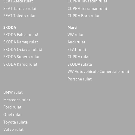
SEAT Ateca rulat
CUPRA Tavascan rulat
SEAT Tarraco rulat
CUPRA Terramar rulat
SEAT Toledo rulat
CUPRA Born rulat
SKODA
Marci
SKODA Fabia rulată
VW rulat
SKODA Kamiq rulat
Audi rulat
SKODA Octavia rulată
SEAT rulat
SKODA Superb rulat
CUPRA rulat
SKODA Karoq rulat
SKODA rulată
VW Autovehicule Comerciale rulat
Porsche rulat
BMW rulat
Mercedes rulat
Ford rulat
Opel rulat
Toyota rulată
Volvo rulat