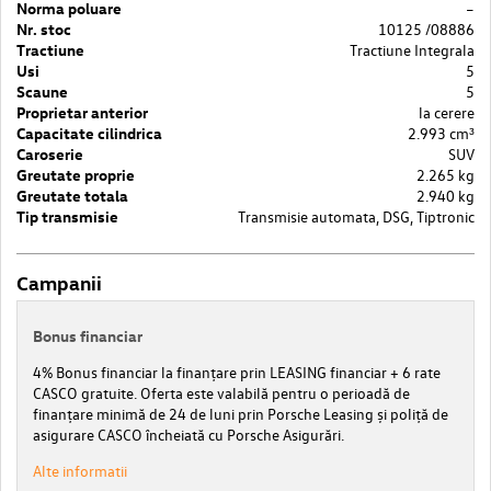
Norma poluare
–
Nr. stoc
10125 /08886
Tractiune
Tractiune Integrala
Usi
5
Scaune
5
Proprietar anterior
la cerere
Capacitate cilindrica
2.993 cm³
Caroserie
SUV
Greutate proprie
2.265 kg
Greutate totala
2.940 kg
Tip transmisie
Transmisie automata, DSG, Tiptronic
Campanii
Bonus financiar
4% Bonus financiar la finanțare prin LEASING financiar + 6 rate
CASCO gratuite. Oferta este valabilă pentru o perioadă de
finanțare minimă de 24 de luni prin Porsche Leasing și poliță de
asigurare CASCO încheiată cu Porsche Asigurări.
Alte informatii