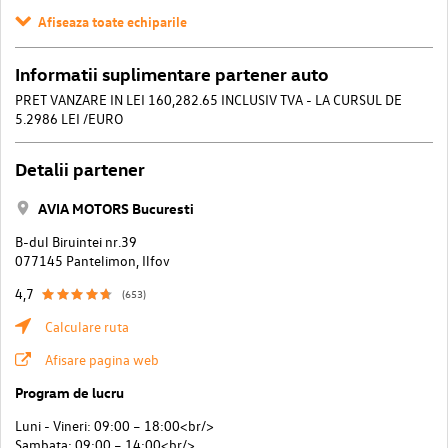
Afiseaza toate echiparile
Informatii suplimentare partener auto
PRET VANZARE IN LEI 160,282.65 INCLUSIV TVA - LA CURSUL DE
5.2986 LEI /EURO
Detalii partener
AVIA MOTORS Bucuresti
B-dul Biruintei nr.39
077145 Pantelimon, Ilfov
4,7
(653)
Calculare ruta
Afisare pagina web
Program de lucru
Luni - Vineri: 09:00 – 18:00<br/>
Sambata: 09:00 – 14:00<br/>