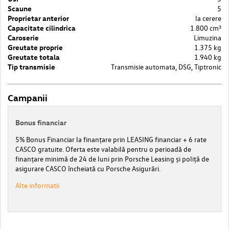
Scaune
5
Proprietar anterior
la cerere
Capacitate cilindrica
1.800 cm³
Caroserie
Limuzina
Greutate proprie
1.375 kg
Greutate totala
1.940 kg
Tip transmisie
Transmisie automata, DSG, Tiptronic
Campanii
Bonus financiar
5% Bonus Financiar la finanțare prin LEASING financiar + 6 rate
CASCO gratuite. Oferta este valabilă pentru o perioadă de
finanțare minimă de 24 de luni prin Porsche Leasing și poliță de
asigurare CASCO încheiată cu Porsche Asigurări.
Alte informatii