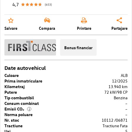
4,7
(653)
Salvare
Compara
Printare
Partajare
Bonus financiar
Date autovehicul
Culoare
ALB
Prima inmatriculare
12/2025
Kilometraj
13.940 km
Putere
72 kW/98 CP
Tip combustibil
Benzina
Consum combinat
–
Emisii CO₂
–
i
Norma poluare
–
Nr. stoc
10112 /06871
Tractiune
Tractiune Fata
Usi
5