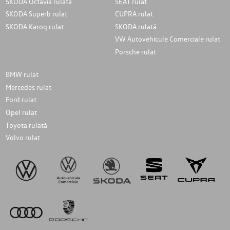
SKODA Octavia rulată
SEAT rulat
SKODA Superb rulat
CUPRA rulat
SKODA Karoq rulat
SKODA rulată
VW Autovehicule Comerciale rulat
Porsche rulat
BMW rulat
Mercedes rulat
Ford rulat
Opel rulat
Toyota rulată
Volvo rulat