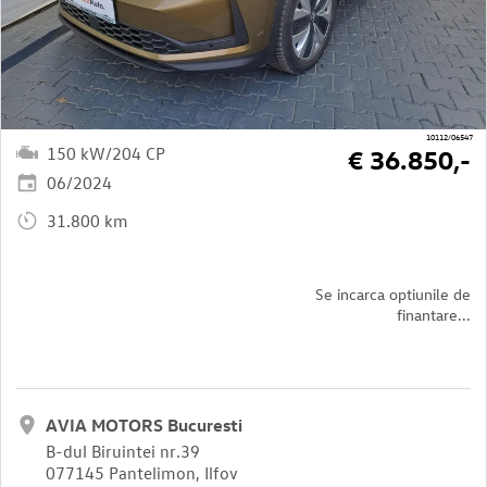
10112/06547
150 kW/204 CP
€ 36.850,-
06/2024
31.800 km
Se incarca optiunile de
finantare...
AVIA MOTORS Bucuresti
B-dul Biruintei nr.39
077145 Pantelimon, Ilfov