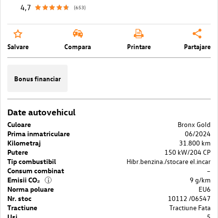
4,7
(653)
Salvare
Compara
Printare
Partajare
Bonus financiar
Date autovehicul
Culoare
Bronx Gold
Prima inmatriculare
06/2024
Kilometraj
31.800 km
Putere
150 kW/204 CP
Tip combustibil
Hibr.benzina./stocare el.incar
Consum combinat
–
Emisii CO₂
9 g/km
i
Norma poluare
EU6
Nr. stoc
10112 /06547
Tractiune
Tractiune Fata
Usi
5