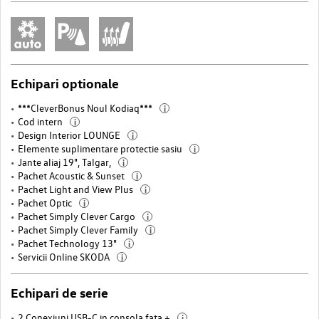
Echipari optionale
***CleverBonus Noul Kodiaq***
i
Cod intern
i
Design Interior LOUNGE
i
Elemente suplimentare protectie sasiu
i
Jante aliaj 19", Talgar,
i
Pachet Acoustic & Sunset
i
Pachet Light and View Plus
i
Pachet Optic
i
Pachet Simply Clever Cargo
i
Pachet Simply Clever Family
i
Pachet Technology 13"
i
Servicii Online SKODA
i
Echipari de serie
2 Conexiuni USB-C in consola fata +
i