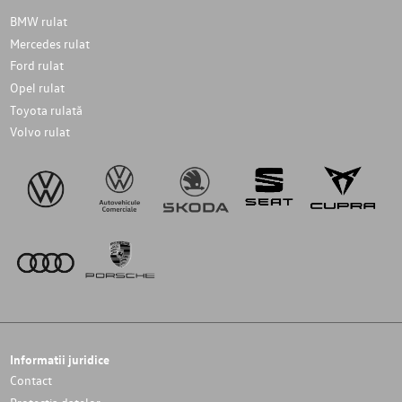
BMW rulat
Mercedes rulat
Ford rulat
Opel rulat
Toyota rulată
Volvo rulat
Informatii juridice
Contact