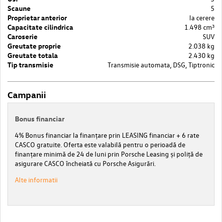
Scaune
5
Proprietar anterior
la cerere
Capacitate cilindrica
1.498 cm³
Caroserie
SUV
Greutate proprie
2.038 kg
Greutate totala
2.430 kg
Tip transmisie
Transmisie automata, DSG, Tiptronic
Campanii
Bonus financiar
4% Bonus financiar la finanțare prin LEASING financiar + 6 rate
CASCO gratuite. Oferta este valabilă pentru o perioadă de
finanțare minimă de 24 de luni prin Porsche Leasing și poliță de
asigurare CASCO încheiată cu Porsche Asigurări.
Alte informatii