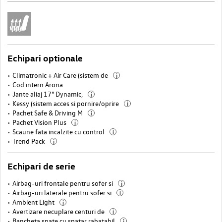
Echipari optionale
Climatronic + Air Care (sistem de
i
Cod intern Arona
Jante aliaj 17" Dynamic,
i
Kessy (sistem acces si pornire/oprire
i
Pachet Safe & Driving M
i
Pachet Vision Plus
i
Scaune fata incalzite cu control
i
Trend Pack
i
Echipari de serie
Airbag-uri frontale pentru sofer si
i
Airbag-uri laterale pentru sofer si
i
Ambient Light
i
Avertizare necuplare centuri de
i
Bancheta spate cu spatar rabatabil
i