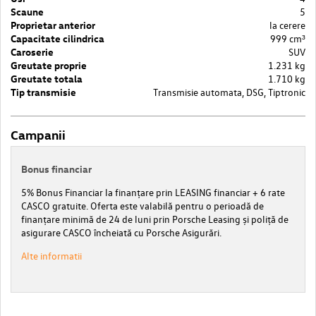
Scaune
5
Proprietar anterior
la cerere
Capacitate cilindrica
999 cm³
Caroserie
SUV
Greutate proprie
1.231 kg
Greutate totala
1.710 kg
Tip transmisie
Transmisie automata, DSG, Tiptronic
Campanii
Bonus financiar
5% Bonus Financiar la finanțare prin LEASING financiar + 6 rate
CASCO gratuite. Oferta este valabilă pentru o perioadă de
finanțare minimă de 24 de luni prin Porsche Leasing și poliță de
asigurare CASCO încheiată cu Porsche Asigurări.
Alte informatii