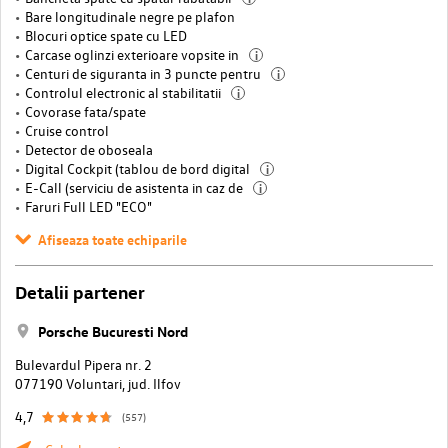
Bare longitudinale negre pe plafon
Blocuri optice spate cu LED
Carcase oglinzi exterioare vopsite in
i
Centuri de siguranta in 3 puncte pentru
i
Controlul electronic al stabilitatii
i
Covorase fata/spate
Cruise control
Detector de oboseala
Digital Cockpit (tablou de bord digital
i
E-Call (serviciu de asistenta in caz de
i
Faruri Full LED "ECO"
Afiseaza toate echiparile
Detalii partener
Porsche Bucuresti Nord
Bulevardul Pipera nr. 2
077190 Voluntari, jud. Ilfov
4,7
(557)