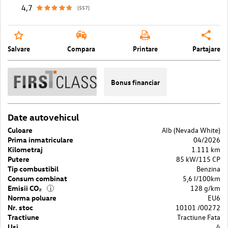
4,7
(557)
Salvare
Compara
Printare
Partajare
Bonus financiar
Date autovehicul
Culoare
Alb (Nevada White)
Prima inmatriculare
04/2026
Kilometraj
1.111 km
Putere
85 kW/115 CP
Tip combustibil
Benzina
Consum combinat
5,6 l/100km
Emisii CO₂
128 g/km
i
Norma poluare
EU6
Nr. stoc
10101 /00272
Tractiune
Tractiune Fata
Usi
4