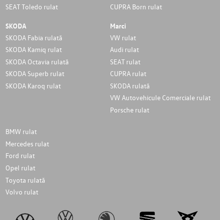
SEAT Toledo rulat
CUPRA Born rulat
SKODA
Marci
SKODA Fabia rulată
VW rulat
SKODA Kamiq rulat
Audi rulat
SKODA Octavia rulată
SEAT rulat
SKODA Superb rulat
CUPRA rulat
SKODA Karoq rulat
SKODA rulată
VW Autovehicule Comerciale rulat
Porsche rulat
BMW rulat
Mercedes rulat
Ford rulat
Opel rulat
Toyota rulată
Volvo rulat