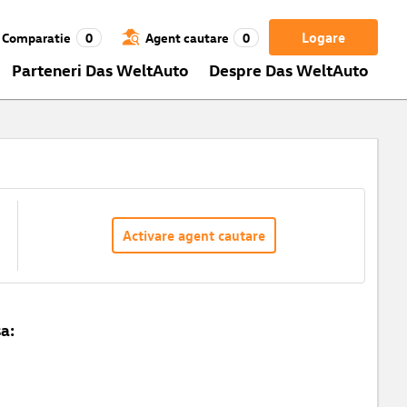
Logare
Comparatie
0
Agent cautare
0
Parteneri Das WeltAuto
Despre Das WeltAuto
Activare agent cautare
a: