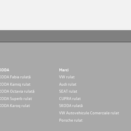
KODA
Marci
KODA Fabia rulată
VW rulat
KODA Kamiq rulat
Audi rulat
KODA Octavia rulată
SEAT rulat
KODA Superb rulat
CUPRA rulat
KODA Karoq rulat
SKODA rulată
VW Autovehicule Comerciale rulat
Porsche rulat