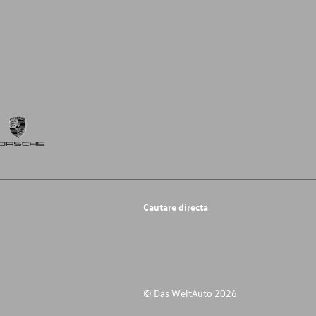
Cautare directa
© Das WeltAuto 2026