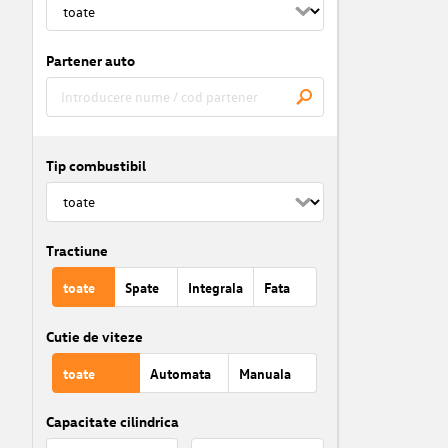
Partener auto
Tip combustibil
Tractiune
toate
Spate
Integrala
Fata
Cutie de viteze
toate
Automata
Manuala
Capacitate cilindrica