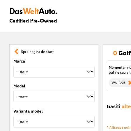
Das
Welt
Auto.
Certified Pre-Owned
0
Golf
Spre pagina de start
Marca
Momentan nu s
putine sau alt
VW Golf
Model
Gasiti
alte
Varianta model
* Afiseaza notif