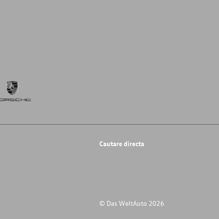
Cautare directa
© Das WeltAuto 2026