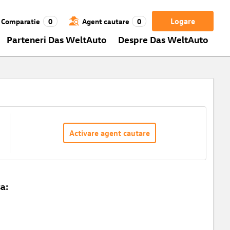
Logare
Comparatie
0
Agent cautare
0
Parteneri Das WeltAuto
Despre Das WeltAuto
Activare agent cautare
a: