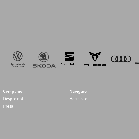
Companie
Navigare
Despre noi
Harta site
Presa