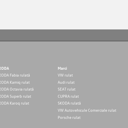
KODA
Marci
KODA Fabia rulată
VW rulat
KODA Kamiq rulat
Audi rulat
KODA Octavia rulată
SEAT rulat
KODA Superb rulat
CUPRA rulat
KODA Karoq rulat
SKODA rulată
VW Autovehicule Comerciale rulat
Porsche rulat