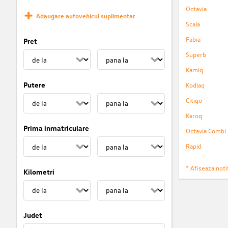
Octavia
Adaugare autovehicul suplimentar
Scala
Fabia
Pret
Superb
Kamiq
Putere
Kodiaq
Citigo
Karoq
Prima inmatriculare
Octavia Combi
Rapid
* Afiseaza notif
Kilometri
Judet