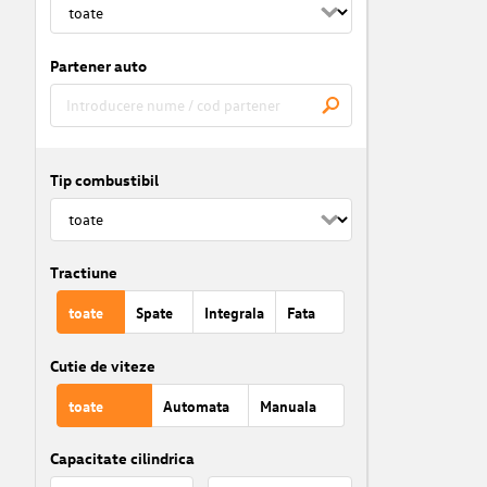
Partener auto
Tip combustibil
Tractiune
toate
Spate
Integrala
Fata
Cutie de viteze
toate
Automata
Manuala
Capacitate cilindrica