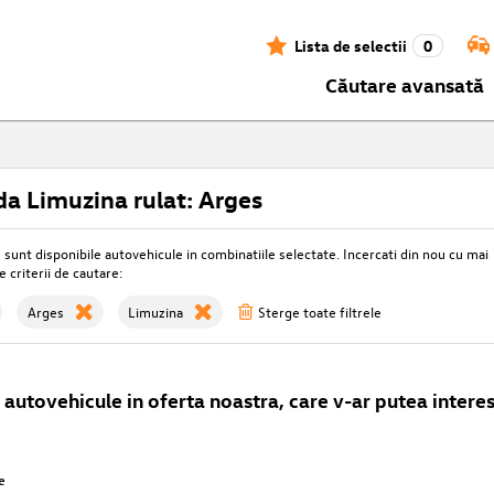
Lista de selectii
0
Căutare avansată
a Limuzina rulat: Arges
unt disponibile autovehicule in combinatiile selectate. Incercati din nou cu mai
e criterii de cautare:
Arges
Limuzina
Sterge toate filtrele
autovehicule in oferta noastra, care v-ar putea interes
e