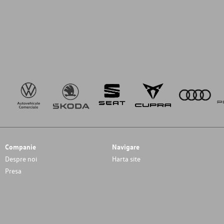
Companie
Navigare
Despre noi
Harta site
Presa