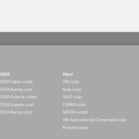
KODA
Marci
KODA Fabia rulată
VW rulat
KODA Kamiq rulat
Audi rulat
KODA Octavia rulată
SEAT rulat
KODA Superb rulat
CUPRA rulat
KODA Karoq rulat
SKODA rulată
VW Autovehicule Comerciale rulat
Porsche rulat