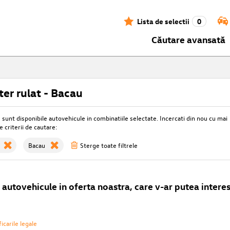
Lista de selectii
0
Căutare avansată
ter rulat - Bacau
unt disponibile autovehicule in combinatiile selectate. Incercati din nou cu mai
e criterii de cautare:
Bacau
Sterge toate filtrele
autovehicule in oferta noastra, care v-ar putea interes
icarile legale