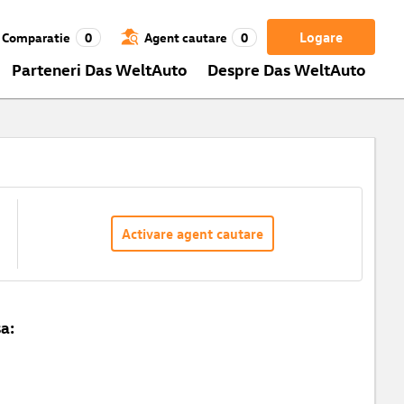
Logare
Comparatie
0
Agent cautare
0
Parteneri Das WeltAuto
Despre Das WeltAuto
Activare agent cautare
a: