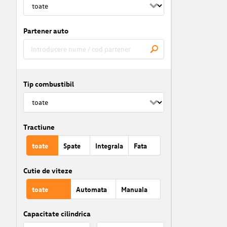
Partener auto
Tip combustibil
Tractiune
toate
Spate
Integrala
Fata
Cutie de viteze
toate
Automata
Manuala
Capacitate cilindrica