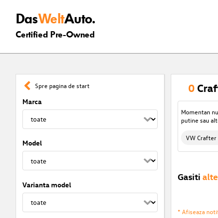
Das
Welt
Auto.
Certified Pre-Owned
0
Craf
Spre pagina de start
Marca
Momentan nu s
putine sau alt
VW Crafter
Model
Gasiti
alte
Varianta model
* Afiseaza notif