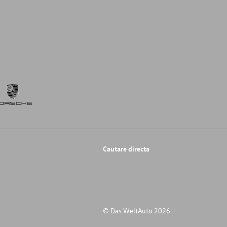
Cautare directa
© Das WeltAuto 2026