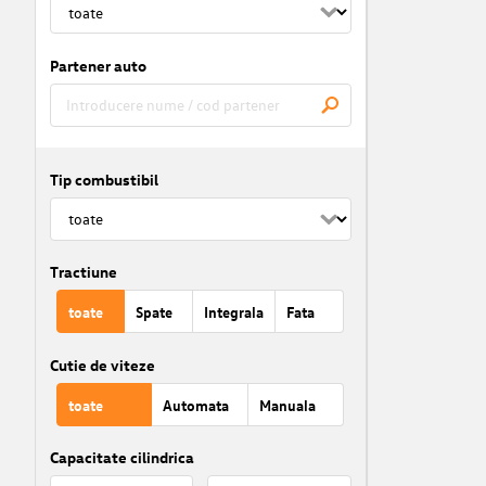
Partener auto
Tip combustibil
Tractiune
toate
Spate
Integrala
Fata
Cutie de viteze
toate
Automata
Manuala
Capacitate cilindrica