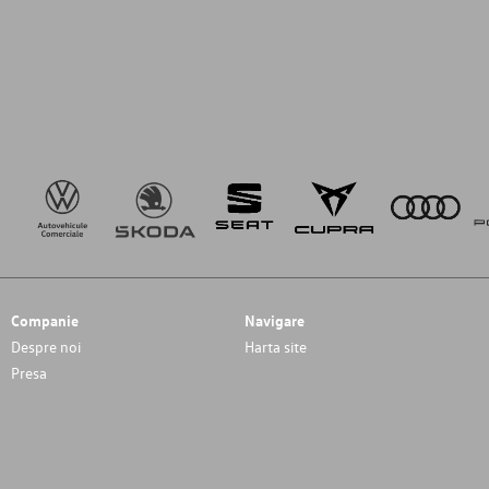
Companie
Navigare
Despre noi
Harta site
Presa