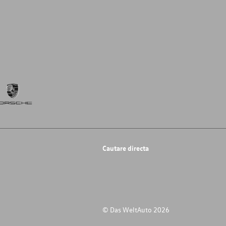
Cautare directa
© Das WeltAuto 2026