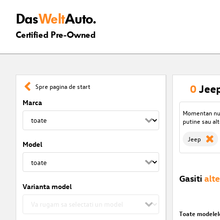
Das
Welt
Auto.
Certified Pre-Owned
0
Jeep
Spre pagina de start
Marca
Momentan nu s
putine sau alt
Jeep
Model
Gasiti
alte
Varianta model
Toate modelel