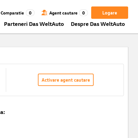
Logare
Comparatie
0
Agent cautare
0
Parteneri Das WeltAuto
Despre Das WeltAuto
Activare agent cautare
a: