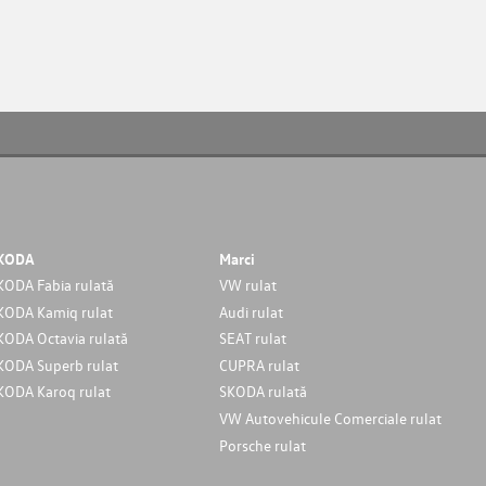
KODA
Marci
KODA Fabia rulată
VW rulat
KODA Kamiq rulat
Audi rulat
KODA Octavia rulată
SEAT rulat
KODA Superb rulat
CUPRA rulat
KODA Karoq rulat
SKODA rulată
VW Autovehicule Comerciale rulat
Porsche rulat