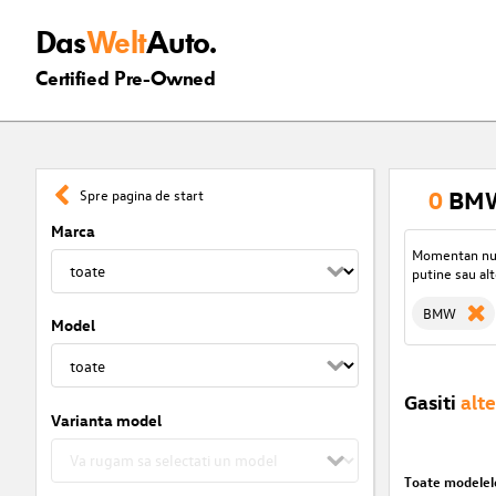
Das
Welt
Auto.
Certified Pre-Owned
0
BMW
Spre pagina de start
Marca
Momentan nu s
putine sau alt
BMW
Model
Gasiti
alte
Varianta model
Toate modelel