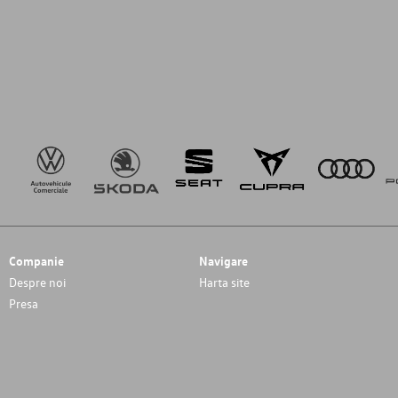
Companie
Navigare
Despre noi
Harta site
Presa