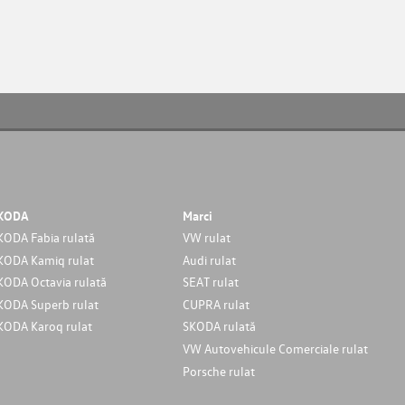
KODA
Marci
KODA Fabia rulată
VW rulat
KODA Kamiq rulat
Audi rulat
KODA Octavia rulată
SEAT rulat
KODA Superb rulat
CUPRA rulat
KODA Karoq rulat
SKODA rulată
VW Autovehicule Comerciale rulat
Porsche rulat