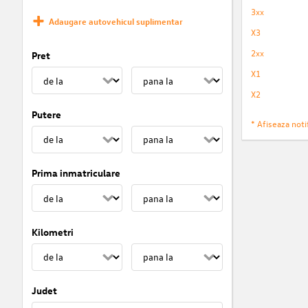
3xx
Adaugare autovehicul suplimentar
X3
2xx
Pret
X1
X2
Putere
* Afiseaza notif
Prima inmatriculare
Kilometri
Judet