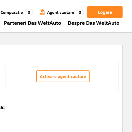
Logare
Comparatie
0
Agent cautare
0
Parteneri Das WeltAuto
Despre Das WeltAuto
Activare agent cautare
a: