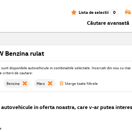
Lista de selectii
0
Căutare avansată
 Benzina rulat
unt disponibile autovehicule in combinatiile selectate. Incercati din nou cu mai
e criterii de cautare:
Benzina
Maro
Sterge toate filtrele
autovehicule in oferta noastra, care v-ar putea interes
e