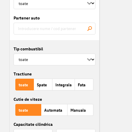
Partener auto
Tip combustibil
Tractiune
toate
Spate
Integrala
Fata
Cutie de viteze
toate
Automata
Manuala
Capacitate cilindrica