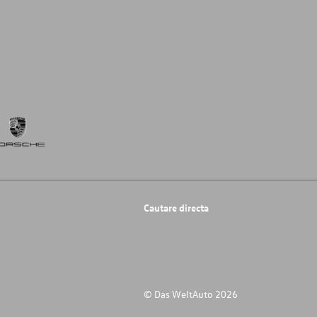
Cautare directa
© Das WeltAuto 2026