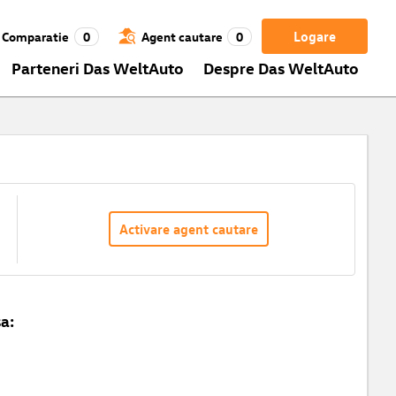
Logare
Comparatie
0
Agent cautare
0
Parteneri Das WeltAuto
Despre Das WeltAuto
Activare agent cautare
a: