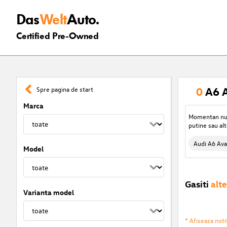
Das
Welt
Auto.
Certified Pre-Owned
0
A6 A
Spre pagina de start
Marca
Momentan nu s
putine sau alt
Audi A6 Ava
Model
Gasiti
alte
Varianta model
* Afiseaza notif