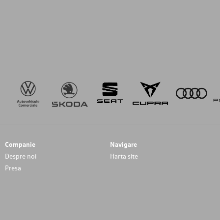
Companie
Navigare
Despre noi
Harta site
Presa