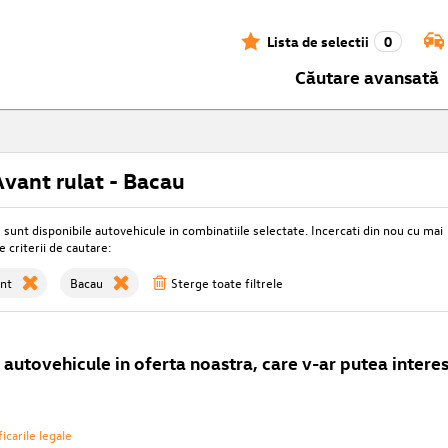
Lista de selectii
0
Căutare avansată
vant rulat - Bacau
unt disponibile autovehicule in combinatiile selectate. Incercati din nou cu mai
e criterii de cautare:
nt
Bacau
Sterge toate filtrele
autovehicule in oferta noastra, care v-ar putea interes
icarile legale