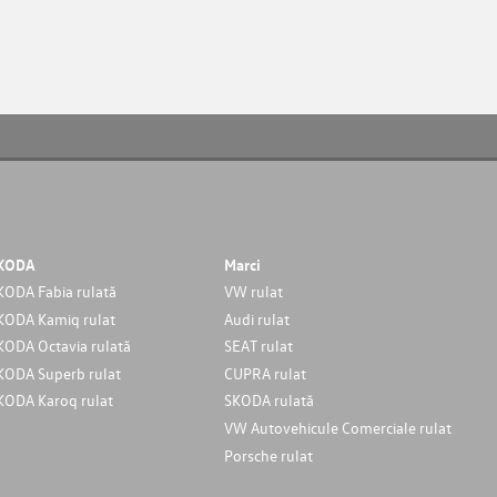
KODA
Marci
KODA Fabia rulată
VW rulat
KODA Kamiq rulat
Audi rulat
KODA Octavia rulată
SEAT rulat
KODA Superb rulat
CUPRA rulat
KODA Karoq rulat
SKODA rulată
VW Autovehicule Comerciale rulat
Porsche rulat