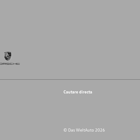
Cautare directa
© Das WeltAuto 2026