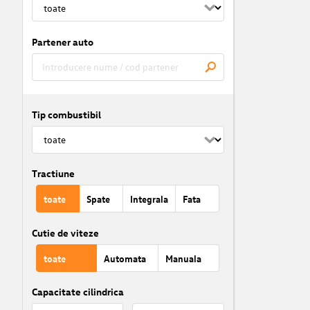
Partener auto
Tip combustibil
Tractiune
toate
Spate
Integrala
Fata
Cutie de viteze
toate
Automata
Manuala
Capacitate cilindrica