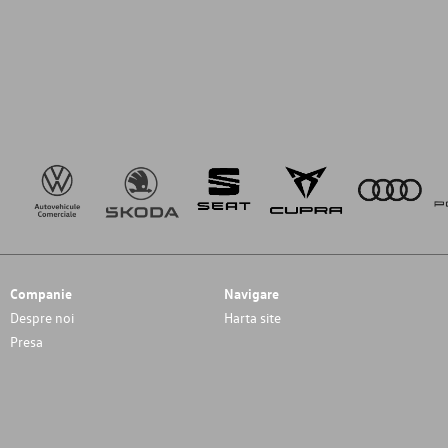
Companie
Navigare
Despre noi
Harta site
Presa