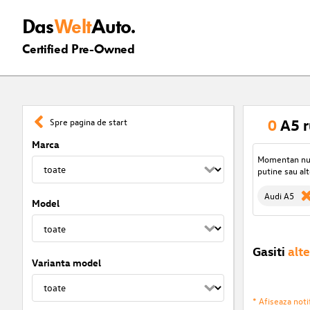
Das
Welt
Auto.
Certified Pre-Owned
0
A5 r
Spre pagina de start
Marca
Momentan nu s
putine sau alt
Audi A5
Model
Gasiti
alte
Varianta model
* Afiseaza notif