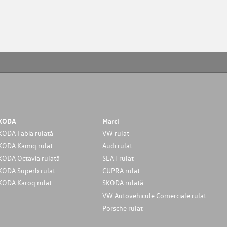
KODA
Marci
KODA Fabia rulată
VW rulat
KODA Kamiq rulat
Audi rulat
KODA Octavia rulată
SEAT rulat
KODA Superb rulat
CUPRA rulat
KODA Karoq rulat
SKODA rulată
VW Autovehicule Comerciale rulat
Porsche rulat