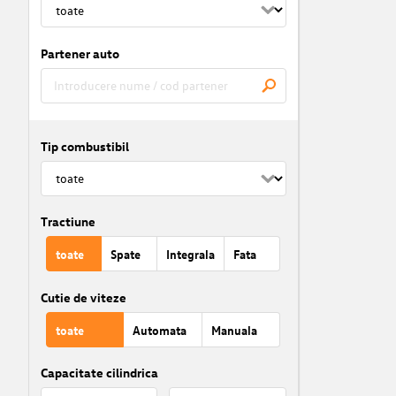
Partener auto
Tip combustibil
Tractiune
toate
Spate
Integrala
Fata
Cutie de viteze
toate
Automata
Manuala
Capacitate cilindrica