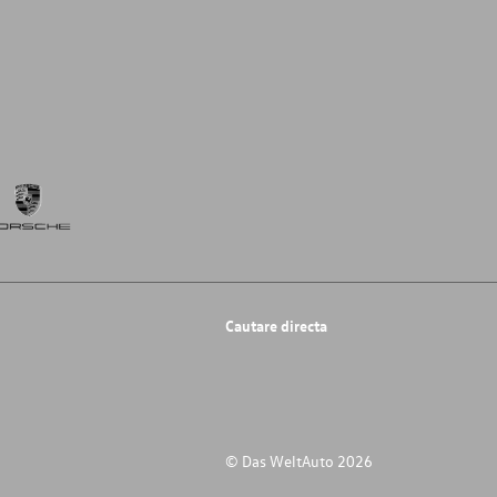
Cautare directa
© Das WeltAuto 2026