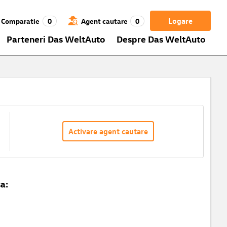
Logare
Comparatie
0
Agent cautare
0
Parteneri Das WeltAuto
Despre Das WeltAuto
Activare agent cautare
a: