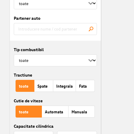
Partener auto
Tip combustibil
Tractiune
toate
Spate
Integrala
Fata
Cutie de viteze
toate
Automata
Manuala
Capacitate cilindrica