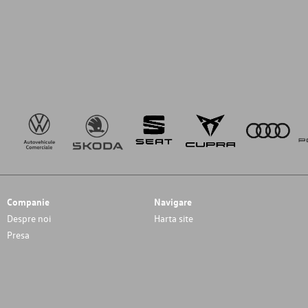
Companie
Navigare
Despre noi
Harta site
Presa