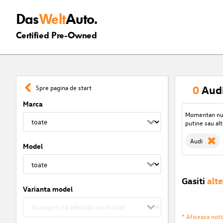
Das
Welt
Auto.
Certified Pre-Owned
0
Audi
Spre pagina de start
Marca
Momentan nu s
putine sau alt
Audi
Model
Gasiti
alte
Varianta model
* Afiseaza notif