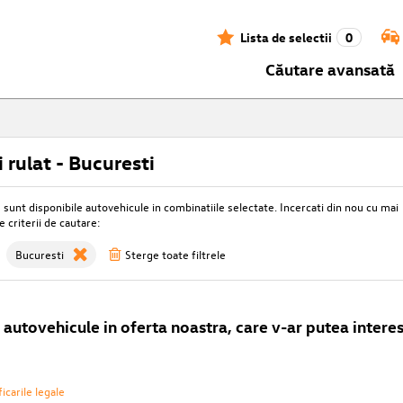
Lista de selectii
0
Căutare avansată
 rulat - Bucuresti
unt disponibile autovehicule in combinatiile selectate. Incercati din nou cu mai
e criterii de cautare:
Bucuresti
Sterge toate filtrele
autovehicule in oferta noastra, care v-ar putea interes
icarile legale