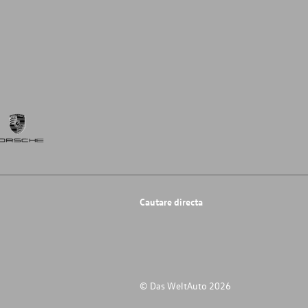
Cautare directa
© Das WeltAuto 2026