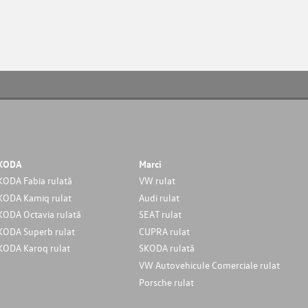
KODA
Marci
KODA Fabia rulată
VW rulat
KODA Kamiq rulat
Audi rulat
KODA Octavia rulată
SEAT rulat
KODA Superb rulat
CUPRA rulat
KODA Karoq rulat
SKODA rulată
VW Autovehicule Comerciale rulat
Porsche rulat