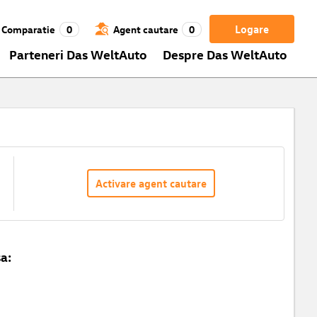
Logare
Comparatie
0
Agent cautare
0
Parteneri Das WeltAuto
Despre Das WeltAuto
Activare agent cautare
a: