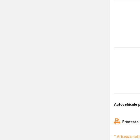
Autovehicule 
Printeaza 
* Afiseaza notif