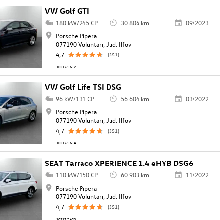
VW Golf GTI
180 kW/245 CP
30.806 km
09/2023
Porsche Pipera
077190 Voluntari, Jud. Ilfov
4,7
(351)
10217/1612
VW Golf Life TSI DSG
96 kW/131 CP
56.604 km
03/2022
Porsche Pipera
077190 Voluntari, Jud. Ilfov
4,7
(351)
10217/1614
SEAT Tarraco XPERIENCE 1.4 eHYB DSG6
110 kW/150 CP
60.903 km
11/2022
Porsche Pipera
077190 Voluntari, Jud. Ilfov
4,7
(351)
10217/1620