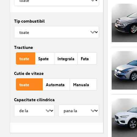
Tip combustibil
Tractiune
toate
Spate
Integrala
Fata
Cutie de viteze
toate
Automata
Manuala
Capacitate cilindrica