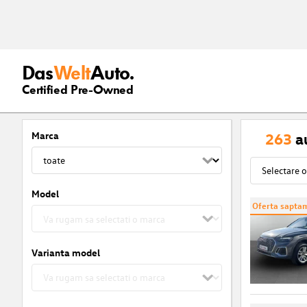
Das
Welt
Auto.
Certified Pre-Owned
Marca
263
a
Model
Oferta saptam
Varianta model