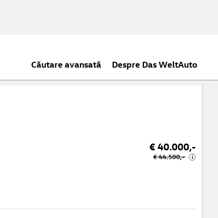
Căutare avansată
Despre Das WeltAuto
€ 40.000,-
€ 44.500,-
i