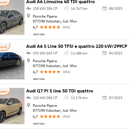
Audi A6 Limuzina 40 TDI quattro
anii
150 kW/204 CP
16.767 km
08/2025
Porsche Pipera
077190 Voluntari, Jud. Ilfov
4,7
(351)
10217/1245
Audi A6 S LIne 50 TFSI e quattro 220 kW/299CP
anii
195 kW/265 CP
11.486 km
04/2025
Porsche Pipera
077190 Voluntari, Jud. Ilfov
4,7
(351)
10217/1196
Audi Q7 PI S line 50 TDI quattro
anii
210 kW/286 CP
11.174 km
07/2025
Porsche Pipera
077190 Voluntari, Jud. Ilfov
4,7
(351)
10217/1214