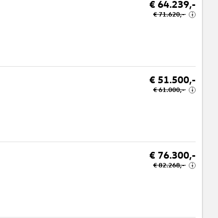
€ 64.239,-
€ 71.620,-
i
€ 51.500,-
€ 61.000,-
i
€ 76.300,-
€ 82.268,-
i