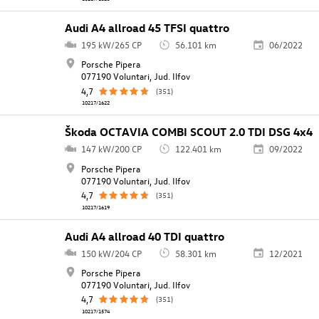
Audi A4 allroad 45 TFSI quattro
195 kW/265 CP
56.101 km
06/2022
Porsche Pipera
077190 Voluntari, Jud. Ilfov
4,7
(351)
10217/1622
Škoda OCTAVIA COMBI SCOUT 2.0 TDI DSG 4x4
147 kW/200 CP
122.401 km
09/2022
Porsche Pipera
077190 Voluntari, Jud. Ilfov
4,7
(351)
10217/1619
Audi A4 allroad 40 TDI quattro
150 kW/204 CP
58.301 km
12/2021
Porsche Pipera
077190 Voluntari, Jud. Ilfov
4,7
(351)
10217/1574