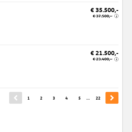
€ 35.500,-
€ 37.500,-
i
€ 21.500,-
€ 23.400,-
i
1
2
3
4
5
...
22