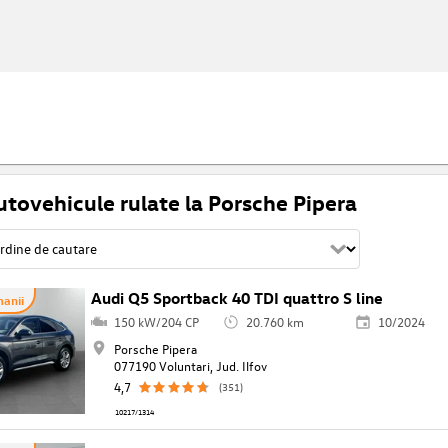
utovehicule rulate la Porsche Pipera
Audi Q5 Sportback 40 TDI quattro S line
anii
150 kW/204 CP
20.760 km
10/2024
Porsche Pipera
077190 Voluntari, Jud. Ilfov
4,7
(351)
10217/1314