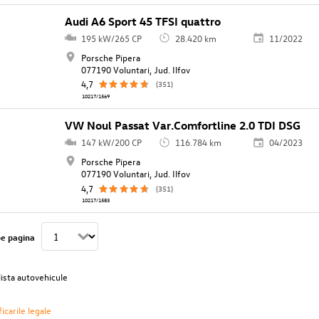
Audi A6 Sport 45 TFSI quattro
195 kW/265 CP
28.420 km
11/2022
Porsche Pipera
077190 Voluntari, Jud. Ilfov
4,7
(351)
10217/1569
VW Noul Passat Var.Comfortline 2.0 TDI DSG
147 kW/200 CP
116.784 km
04/2023
Porsche Pipera
077190 Voluntari, Jud. Ilfov
4,7
(351)
10217/1583
pe pagina
lista autovehicule
icarile legale