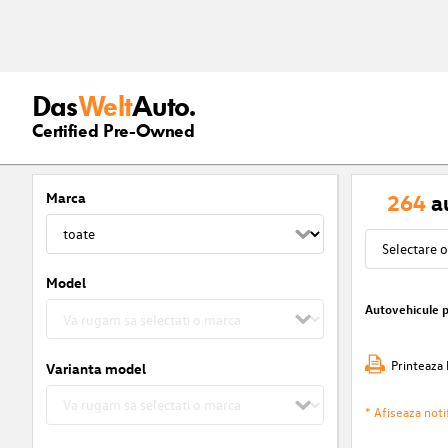
Das
Welt
Auto.
Certified Pre-Owned
Marca
264
a
Model
Autovehicule 
Printeaza 
Varianta model
* Afiseaza notif