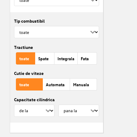
Tip combustibil
Tractiune
toate
Spate
Integrala
Fata
Cutie de viteze
toate
Automata
Manuala
Capacitate cilindrica