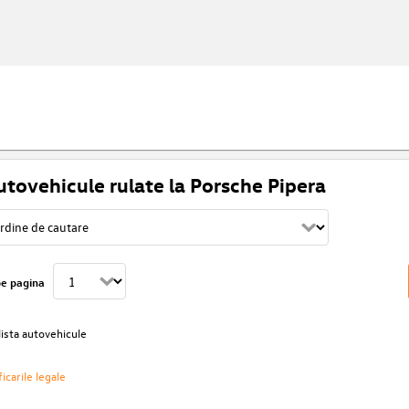
utovehicule rulate la Porsche Pipera
pe pagina
lista autovehicule
icarile legale