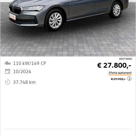
10217/60221
110 kW/149 CP
€ 27.800,-
10/2024
Oferta saptamanii
i
€ 29.900,-
37.748 km