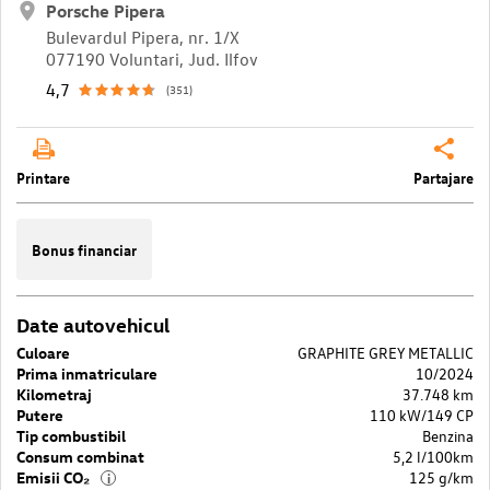
Porsche Pipera
Bulevardul Pipera, nr. 1/X
077190 Voluntari, Jud. Ilfov
4,7
(351)
Printare
Partajare
Bonus financiar
Date autovehicul
Culoare
GRAPHITE GREY METALLIC
Prima inmatriculare
10/2024
Kilometraj
37.748 km
Putere
110 kW/149 CP
Tip combustibil
Benzina
Consum combinat
5,2 l/100km
Emisii CO₂
125 g/km
i