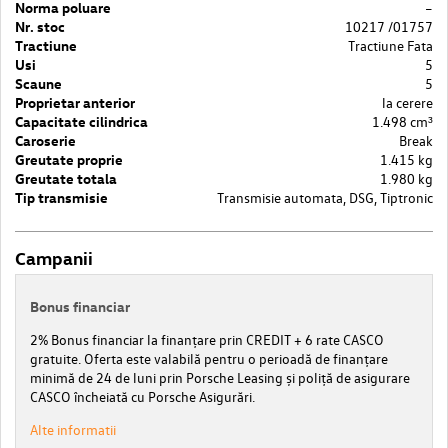
Norma poluare
–
Nr. stoc
10217 /01757
Tractiune
Tractiune Fata
Usi
5
Scaune
5
Proprietar anterior
la cerere
Capacitate cilindrica
1.498 cm³
Caroserie
Break
Greutate proprie
1.415 kg
Greutate totala
1.980 kg
Tip transmisie
Transmisie automata, DSG, Tiptronic
Campanii
Bonus financiar
2% Bonus financiar la finanțare prin CREDIT + 6 rate CASCO
gratuite. Oferta este valabilă pentru o perioadă de finanțare
minimă de 24 de luni prin Porsche Leasing și poliță de asigurare
CASCO încheiată cu Porsche Asigurări.
Alte informatii