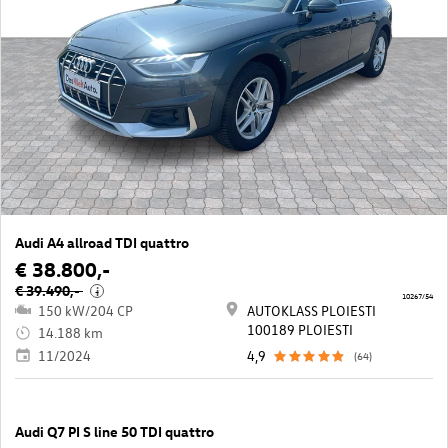
Audi A4 allroad TDI quattro
€ 38.800,-
€ 39.490,-
i
10267/54
150 kW/204 CP
AUTOKLASS PLOIESTI
100189 PLOIESTI
14.188 km
11/2024
4,9
(64)
Audi Q7 PI S line 50 TDI quattro