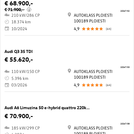
€ 68.900,-
€ 71.900,-
i
10267/52
210 kW/286 CP
AUTOKLASS PLOIESTI
100189 PLOIESTI
18.374 km
10/2024
4,9
(64)
Audi Q3 35 TDI
€ 55.620,-
10267/53
110 kW/150 CP
AUTOKLASS PLOIESTI
100189 PLOIESTI
5.396 km
03/2026
4,9
(64)
Audi A6 Limuzina 50 e-hybrid quattro 220kW
€ 70.900,-
10267/58
185 kW/299 CP
AUTOKLASS PLOIESTI
100189 PLOIESTI