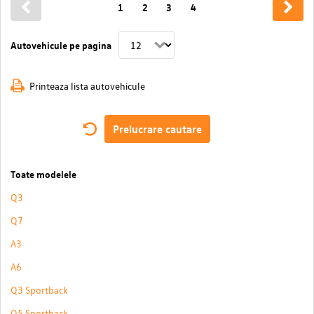
1
2
3
4
Autovehicule pe pagina
Printeaza lista autovehicule
Prelucrare cautare
Toate modelele
Q3
Q7
A3
A6
Q3 Sportback
Q5 Sportback