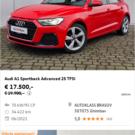
Audi A1 Sportback Advanced 25 TFSI
€ 17.500,-
€ 19.900,-
i
10272/41
70 kW/95 CP
AUTOKLASS BRASOV
507075 Ghimbav
34.422 km
06/2022
5,0
(52)
Oferta saptamanii