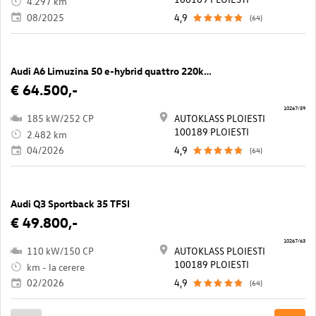
4.297 km
08/2025
4,9
(64)
Audi A6 Limuzina 50 e-hybrid quattro 220kW
€ 64.500,-
10267/59
185 kW/252 CP
AUTOKLASS PLOIESTI
100189 PLOIESTI
2.482 km
04/2026
4,9
(64)
Audi Q3 Sportback 35 TFSI
€ 49.800,-
10267/63
110 kW/150 CP
AUTOKLASS PLOIESTI
100189 PLOIESTI
km - la cerere
02/2026
4,9
(64)