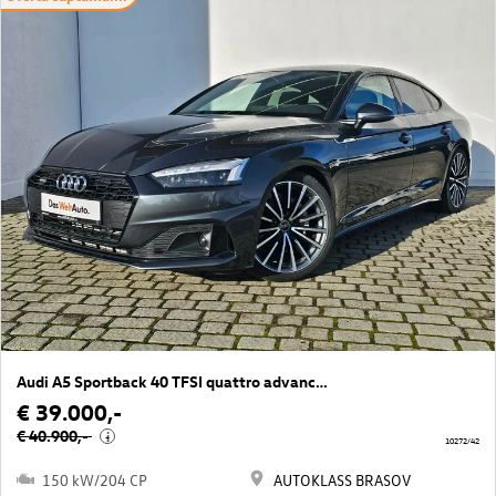
Audi A5 Sportback 40 TFSI quattro advanced
€ 39.000,-
€ 40.900,-
i
10272/42
150 kW/204 CP
AUTOKLASS BRASOV