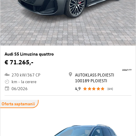
Audi S5 Limuzina quattro
€ 71.265,-
10267/77
270 kW/367 CP
AUTOKLASS PLOIESTI
100189 PLOIESTI
km - la cerere
06/2026
4,9
(64)
Oferta saptamanii